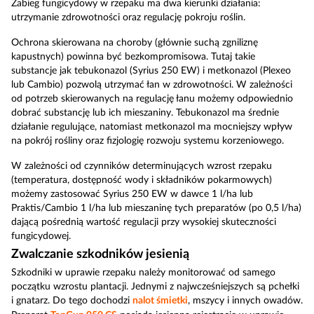
Zabieg fungicydowy w rzepaku ma dwa kierunki działania:
utrzymanie zdrowotności oraz regulację pokroju roślin.
Ochrona skierowana na choroby (głównie suchą zgniliznę
kapustnych) powinna być bezkompromisowa. Tutaj takie
substancje jak tebukonazol (Syrius 250 EW) i metkonazol (Plexeo
lub Cambio) pozwolą utrzymać łan w zdrowotności. W zależności
od potrzeb skierowanych na regulację łanu możemy odpowiednio
dobrać substancję lub ich mieszaniny. Tebukonazol ma średnie
działanie regulujące, natomiast metkonazol ma mocniejszy wpływ
na pokrój rośliny oraz fizjologię rozwoju systemu korzeniowego.
W zależności od czynników determinujących wzrost rzepaku
(temperatura, dostępność wody i składników pokarmowych)
możemy zastosować Syrius 250 EW w dawce 1 l/ha lub
Praktis/Cambio 1 l/ha lub mieszaninę tych preparatów (po 0,5 l/ha)
dającą pośrednią wartość regulacji przy wysokiej skuteczności
fungicydowej.
Zwalczanie szkodników jesienią
Szkodniki w uprawie rzepaku należy monitorować od samego
początku wzrostu plantacji. Jednymi z najwcześniejszych są pchełki
i gnatarz. Do tego dochodzi
nalot śmietki
, mszycy i innych owadów.