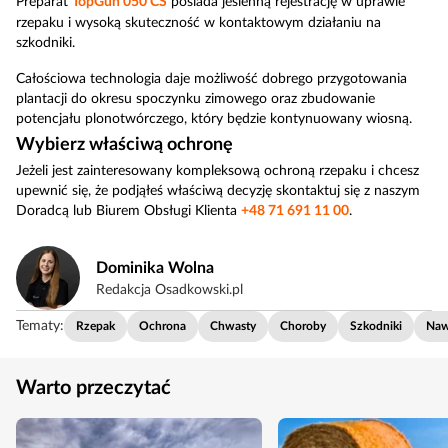
Preparat
TopGun 050 CS
posiada jesienną rejestrację w uprawie
rzepaku i wysoką skuteczność w kontaktowym działaniu na
szkodniki.
Całościowa technologia daje możliwość dobrego przygotowania
plantacji do okresu spoczynku zimowego oraz zbudowanie
potencjału plonotwórczego, który będzie kontynuowany wiosną.
Wybierz właściwą ochronę
Jeżeli jest zainteresowany kompleksową ochroną rzepaku i chcesz
upewnić się, że podjąłeś właściwą decyzję skontaktuj się z naszym
Doradcą lub Biurem Obsługi Klienta
+48 71 691 11 00
.
Dominika Wolna
Redakcja Osadkowski.pl
Tematy:
Rzepak
Ochrona
Chwasty
Choroby
Szkodniki
Naw
Warto przeczytać