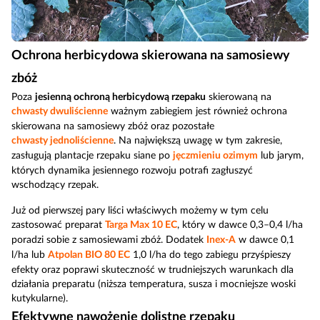
Ochrona herbicydowa skierowana na samosiewy
zbóż
Poza
jesienną ochroną herbicydową rzepaku
skierowaną na
chwasty dwuliścienne
ważnym zabiegiem jest również ochrona
skierowana na samosiewy zbóż oraz pozostałe
chwasty jednoliścienne
. Na największą uwagę w tym zakresie,
zasługują plantacje rzepaku siane po
jęczmieniu ozimym
lub jarym,
których dynamika jesiennego rozwoju potrafi zagłuszyć
wschodzący rzepak.
Już od pierwszej pary liści właściwych możemy w tym celu
zastosować preparat
Targa Max 10 EC
, który w dawce 0,3–0,4 l/ha
poradzi sobie z samosiewami zbóż. Dodatek
Inex-A
w dawce 0,1
l/ha lub
Atpolan BIO 80 EC
1,0 l/ha do tego zabiegu przyśpieszy
efekty oraz poprawi skuteczność w trudniejszych warunkach dla
działania preparatu (niższa temperatura, susza i mocniejsze woski
kutykularne).
Efektywne nawożenie dolistne rzepaku