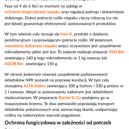
Faza od 4 do 6 liści to moment na zabiegi w
ochronie fungicydowej rzepaku
oraz regulacji pokroju i dokarmiania
dolistnego. Dobre pokrycie roślin rzepaku cieczą roboczą (co nie
jest łatwe) gwarantuje efektywność zastosowanych produktów.
W tym właśnie celu stosuje się
Inex-A
, produkt o działaniu
penetracyjnym i poprawiającym pokrycie roślin. W jesiennym
nawożeniu dolistnym rzepaku
wręcz oczywistym jest uzupełnienie
mikroelementu jakim jest bor. To zadanie realizuje preparat
OSD Bor
zawierający 160 g tego mikroelementu w 1 kg nawozu lub
ADOB Bor
, zawierający 150 g.
W okresie jesiennym również uzupełnienie podstawowych
składników NPK pozwoli na poprawę kondycji. W tym celu
stosujemy
ALFA Makro
zawierający 300 g fosforu i 330 g potasu w
1 l nawozu. Wapń w zastosowaniu nalistnym jest składnikiem
niedocenianym. W preparacie
Barrier Si-Ca
podajemy go w
towarzystwie krzemu. Te dwa pierwiastki poprawiają transport
składników pokarmowych oraz wzmacniają tkanki, uodparniając
rośliny na niekorzystne warunki pogodowe.
Ochrona fungicydowa w zależności od potrzeb