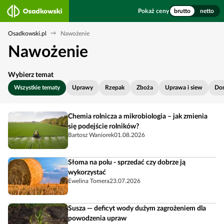
Pokaż ceny
brutto
netto
Osadkowski.pl
Nawożenie
Nawożenie
Wybierz temat
Wszystkie tematy
Uprawy
Rzepak
Zboża
Uprawa i siew
Do
Chemia rolnicza a mikrobiologia – jak zmienia
się podejście rolników?
Bartosz Waniorek
01.08.2026
Słoma na polu - sprzedać czy dobrze ją
wykorzystać
Ewelina Tomera
23.07.2026
Susza — deficyt wody dużym zagrożeniem dla
powodzenia upraw