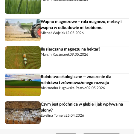
Wapno magnezowe – rola magnezu, melasy i
wapna w odbudowie mikrobiomu
Michał Wojciak
12.05.2026
Ile siarczanu magnezu na hektar?
Marcin Kaczmarek
09.05.2026
Rolnictwo ekologiczne — znaczenie dla
rolnictwa i zrównoważonego rozwoju
Aleksandra Ługowska-Paszko
02.05.2026
Czym jest próchnica w glebie i jak wpływa na
plony?
Ewelina Tomera
25.04.2026