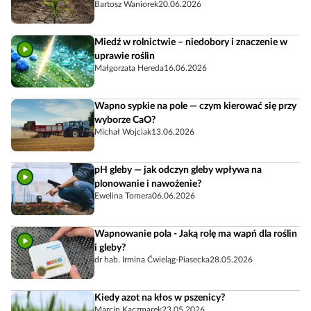
Bartosz Waniorek
20.06.2026
Miedź w rolnictwie – niedobory i znaczenie w
uprawie roślin
Małgorzata Hereda
16.06.2026
Wapno sypkie na pole — czym kierować się przy
wyborze CaO?
Michał Wojciak
13.06.2026
pH gleby — jak odczyn gleby wpływa na
plonowanie i nawożenie?
Ewelina Tomera
06.06.2026
Wapnowanie pola - Jaką rolę ma wapń dla roślin
i gleby?
dr hab. Irmina Ćwieląg-Piasecka
28.05.2026
Kiedy azot na kłos w pszenicy?
Marcin Kaczmarek
23.05.2026