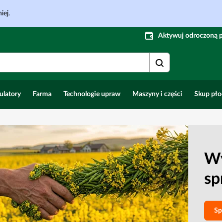
iej.
Aktywuj odroczoną 
ulatory
Farma
Technologie upraw
Maszyny i części
Skup pł
Wy
sp
pu
Sp