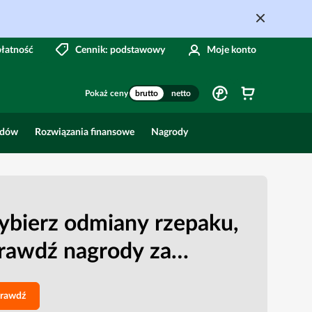
płatność
Cennik: podstawowy
Moje konto
Pokaż ceny
brutto
netto
odów
Rozwiązania finansowe
Nagrody
bierz odmiany rzepaku,
rawdź nagrody za
nkty
rawdź