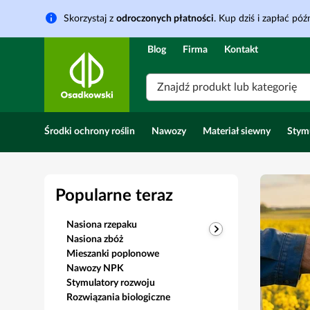
Skorzystaj z
odroczonych płatności
. Kup dziś i zapłać późn
Blog
Firma
Kontakt
Znajdź produkt lub kategorię
Środki ochrony roślin
Nawozy
Materiał siewny
Stym
Popularne teraz
Nasiona rzepaku
Nasiona zbóż
Mieszanki poplonowe
Nawozy NPK
Stymulatory rozwoju
Rozwiązania biologiczne