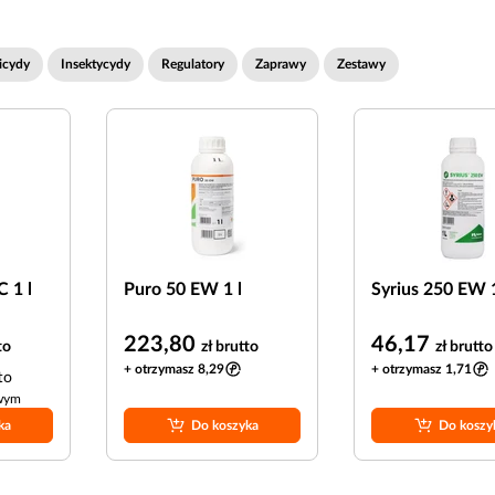
icydy
Insektycydy
Regulatory
Zaprawy
Zestawy
C 1 l
Puro 50 EW 1 l
Syrius 250 EW 1
223,80
46,17
to
zł
brutto
zł
brutto
+ otrzymasz 8,29
+ otrzymasz 1,71
to
owym
ka
Do koszyka
Do koszy