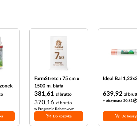
FarmStretch 75 cm x
Ideal Bal 1,23
szonek
1500 m, biała
381,61
639,92
to
zł
brutto
zł
brut
+ otrzymasz 20,81
370,16
zł
brutto
w Programie Rabatowym
ka
Do koszyka
Do koszy