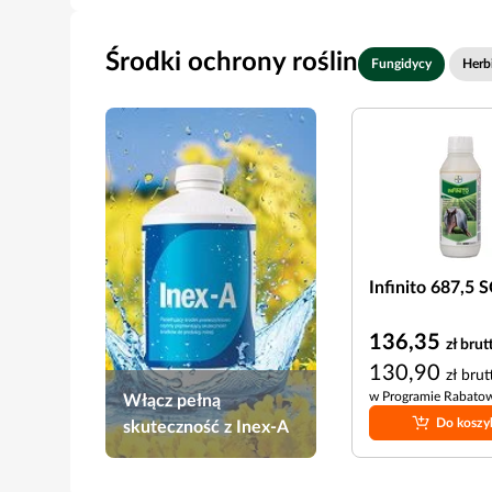
Środki ochrony roślin
Fungidycy
Herb
Infinito 687,5 S
136,35
zł
brut
130,90
zł
brut
w Programie Rabat
Włącz pełną
Do koszy
skuteczność z Inex-A