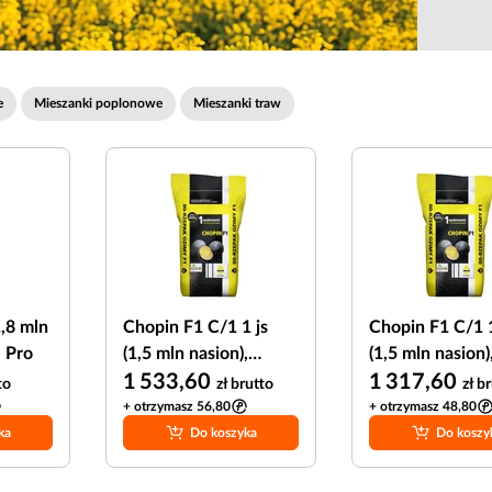
e
Mieszanki poplonowe
Mieszanki traw
1,8 mln
Chopin F1 C/1 1 js
Chopin F1 C/1 1
l Pro
(1,5 mln nasion),
(1,5 mln nasion)
Integral Pro +
1 533,60
Integral Pro
1 317,60
to
zł
brutto
zł
br
Lumiposa 625 FS
+ otrzymasz 56,80
+ otrzymasz 48,80
ka
Do koszyka
Do koszy