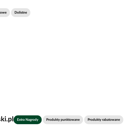
towe
Dolistne
i.pl
Extra Nagrody
Produkty punktowane
Produkty rabatowane