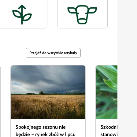
Przejdź do wszystkie artykuły
Spokojnego sezonu nie
Szkodniki zbóż 
będzie – rynek zbóż w lipcu
stanowią tak du