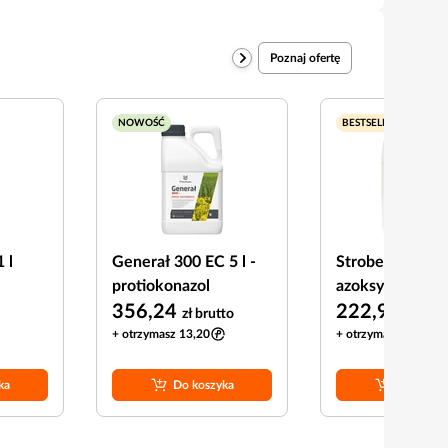
Poznaj ofertę
NOWOŚĆ
BESTSELLER
 l
Generał 300 EC 5 l -
Strobe 250 SC 5
protiokonazol
azoksystrobina
356,24
222,97
zł
brutto
zł
brut
+ otrzymasz 13,20
+ otrzymasz 8,25
ka
Do koszyka
Do koszy