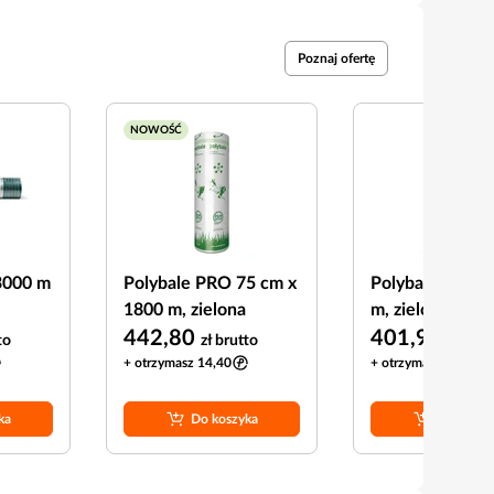
Poznaj ofertę
NOWOŚĆ
x3000 m
Polybale PRO 75 cm x
Polybale 75 cm
1800 m, zielona
m, zielona
442,80
401,99
to
zł
brutto
zł
brut
+ otrzymasz 14,40
+ otrzymasz 13,07
ka
Do koszyka
Do koszy