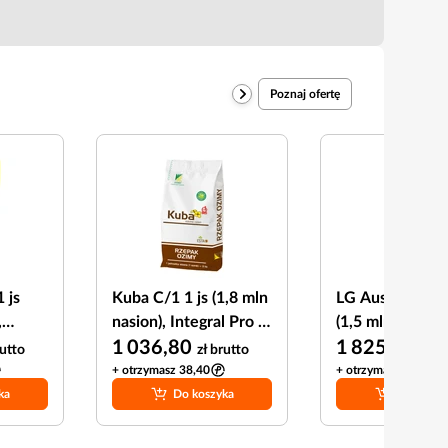
Poznaj ofertę
 js
Kuba C/1 1 js (1,8 mln
LG Austin F1 C/
,
nasion), Integral Pro +
(1,5 mln nasion)
Lumiposa 625 FS
1 036,80
Integral Pro +
1 825,20
utto
zł
brutto
zł
br
Lumiposa 625 F
+ otrzymasz 38,40
+ otrzymasz 67,60
ka
Do koszyka
Do koszy