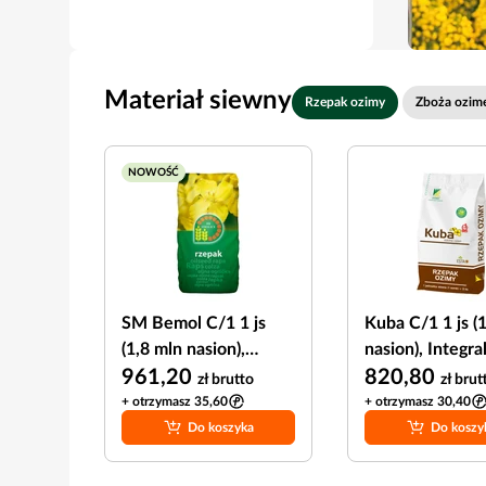
Materiał siewny
Rzepak ozimy
Zboża ozim
NOWOŚĆ
SM Bemol C/1 1 js
Kuba C/1 1 js (
(1,8 mln nasion),
nasion), Integra
Integral Pro +
961,20
820,80
zł
brutto
zł
brut
Lumiposa 625 FS
+ otrzymasz 35,60
+ otrzymasz 30,40
Do koszyka
Do koszy