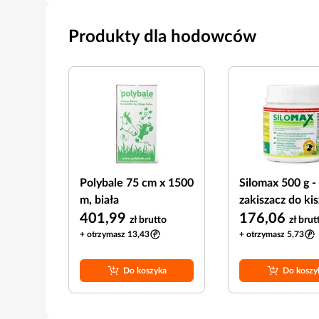
Produkty dla hodowców
Polybale 75 cm x 1500
Silomax 500 g -
m, biała
zakiszacz do ki
401,99
176,06
zł
brutto
zł
brut
+ otrzymasz 13,43
+ otrzymasz 5,73
Do koszyka
Do koszy