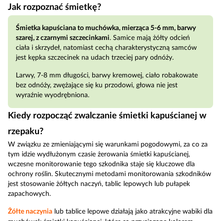
Jak rozpoznać śmietkę?
Śmietka kapuściana to muchówka, mierząca 5-6 mm, barwy
szarej, z czarnymi szczecinkami
. Samice mają żółty odcień
ciała i skrzydeł, natomiast cechą charakterystyczną samców
jest kępka szczecinek na udach trzeciej pary odnóży.
Larwy, 7-8 mm długości, barwy kremowej, ciało robakowate
bez odnóży, zwężające się ku przodowi, głowa nie jest
wyraźnie wyodrębniona.
Kiedy rozpocząć zwalczanie śmietki kapuścianej w
rzepaku?
W związku ze zmieniającymi się warunkami pogodowymi, za co za
tym idzie wydłużonym czasie żerowania śmietki kapuścianej,
wczesne monitorowanie tego szkodnika staje się kluczowe dla
ochrony roślin. Skutecznymi metodami monitorowania szkodników
jest stosowanie żółtych naczyń, tablic lepowych lub pułapek
zapachowych.
Żółte naczynia
lub tablice lepowe działają jako atrakcyjne wabiki dla