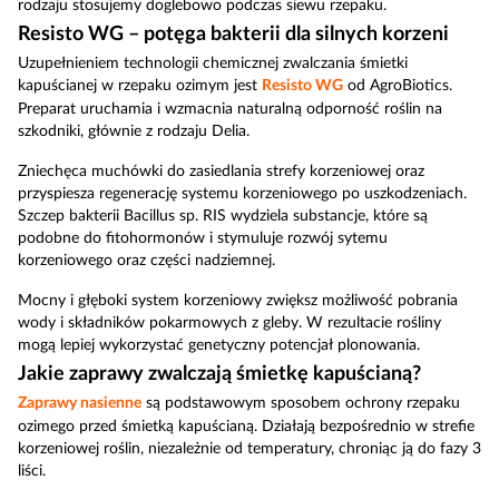
rodzaju stosujemy doglebowo podczas siewu rzepaku.
Resisto WG – potęga bakterii dla silnych korzeni
Uzupełnieniem technologii chemicznej zwalczania śmietki
kapuścianej w rzepaku ozimym jest
Resisto WG
od AgroBiotics.
Preparat uruchamia i wzmacnia naturalną odporność roślin na
szkodniki, głównie z rodzaju Delia.
Zniechęca muchówki do zasiedlania strefy korzeniowej oraz
przyspiesza regenerację systemu korzeniowego po uszkodzeniach.
Szczep bakterii Bacillus sp. RIS wydziela substancje, które są
podobne do fitohormonów i stymuluje rozwój sytemu
korzeniowego oraz części nadziemnej.
Mocny i głęboki system korzeniowy zwiększ możliwość pobrania
wody i składników pokarmowych z gleby. W rezultacie rośliny
mogą lepiej wykorzystać genetyczny potencjał plonowania.
Jakie zaprawy zwalczają śmietkę kapuścianą?
Zaprawy nasienne
są podstawowym sposobem ochrony rzepaku
ozimego przed śmietką kapuścianą. Działają bezpośrednio w strefie
korzeniowej roślin, niezależnie od temperatury, chroniąc ją do fazy 3
liści.