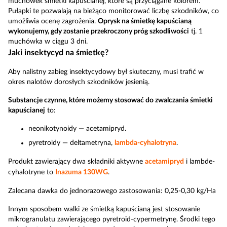
muchówek śmietki kapuścianej, które są przyciągane kolorem.
Pułapki te pozwalają na bieżąco monitorować liczbę szkodników, co
umożliwia ocenę zagrożenia.
Oprysk na śmietkę kapuścianą
wykonujemy, gdy zostanie przekroczony próg szkodliwości
tj. 1
muchówka w ciągu 3 dni.
Jaki insektycyd na śmietkę?
Aby nalistny zabieg insektycydowy był skuteczny, musi trafić w
okres nalotów dorosłych szkodników jesienią.
Substancje czynne, które możemy stosować do zwalczania śmietki
kapuścianej
to:
neonikotynoidy — acetamipryd.
pyretroidy — deltametryna,
lambda-cyhalotryna
.
Produkt zawierający dwa składniki aktywne
acetamipryd
i lambde-
cyhalotryne to
Inazuma 130WG
.
Zalecana dawka do jednorazowego zastosowania: 0,25-0,30 kg/Ha
Innym sposobem walki ze śmietką kapuścianą jest stosowanie
mikrogranulatu zawierającego pyretroid-cypermetrynę. Środki tego