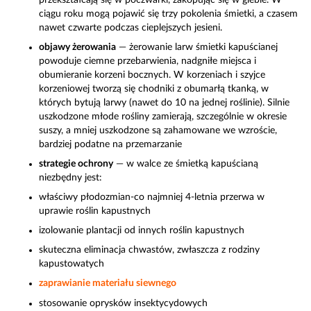
ciągu roku mogą pojawić się trzy pokolenia śmietki, a czasem
nawet czwarte podczas cieplejszych jesieni.
objawy żerowania
— żerowanie larw śmietki kapuścianej
powoduje ciemne przebarwienia, nadgniłe miejsca i
obumieranie korzeni bocznych. W korzeniach i szyjce
korzeniowej tworzą się chodniki z obumarłą tkanką, w
których bytują larwy (nawet do 10 na jednej roślinie). Silnie
uszkodzone młode rośliny zamierają, szczególnie w okresie
suszy, a mniej uszkodzone są zahamowane we wzroście,
bardziej podatne na przemarzanie
strategie ochrony
— w walce ze śmietką kapuścianą
niezbędny jest:
właściwy płodozmian-co najmniej 4-letnia przerwa w
uprawie roślin kapustnych
izolowanie plantacji od innych roślin kapustnych
skuteczna eliminacja chwastów, zwłaszcza z rodziny
kapustowatych
zaprawianie materiału siewnego
stosowanie oprysków insektycydowych