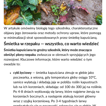
W artykule omówimy biologię tego szkodnika, charakterystyczne
objawy jego żerowania oraz metody ochrony upraw, które pomogą
w minimalizacji strat spowodowanych przez śmietkę kapuścianą.
Śmietka w rzepaku — wszystko, co warto wiedzieć
Śmietka kapuściana to groźny szkodnik, który może znacząco
obniżyć plony rzepaku
zwłaszcza w okresach sprzyjających jego
rozwojowi. Kluczowe informacje, które warto wiedzieć o tym
owadzie to:
cykl życiowy
— śmietka kapuściana zimuje w glebie jako
poczwarka, a wiosną, gdy temperatura gleby osiąga 10°C,
samice wylatują i składają jaja w pobliżu roślin kapustnych
lub na ich korzeniach, składając od 100 do 300 jaj na roślinie.
Po 4-8 dniach wykluwają się larwy, które najpierw żerują na
korzeniach bocznych, a następnie atakują korzeń główny
wraz z szyjką korzeniową. Po 3-4 tygodniach larwy
przekształcają się w poczwarki, zakopując się w glebie. W