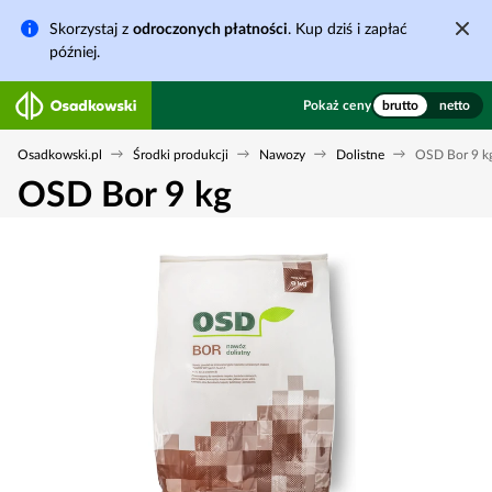
Skorzystaj z
odroczonych płatności
. Kup dziś i zapłać
później.
Pokaż ceny
brutto
netto
Osadkowski.pl
Środki produkcji
Nawozy
Dolistne
OSD Bor 9 k
OSD Bor 9 kg