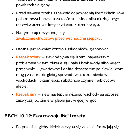
powierzchnią gleby.
Przed siewem trzeba zapewnić odpowiednią ilość składników
pokarmowych zwłaszcza fosforu — składnika niezbędnego
do wytworzenia silnego systemu korzeniowego.
Na tym etapie wykonujemy
zwalczanie chwastów przed wschodami rzepaku
.
Istotna jest również kontrola szkodników glebowych.
Rzepak ozimy
— siew odbywa się latem, największym
problemem w tym okresie są upały i brak wody albo wręcz
przeciwnie — gwałtowne i obfite deszcze tuż po siewie, które
mogą zaskorupić glebę, spowodować utrudnienia we
wschodach i przemieścić substancje czynne herbicydów
głębiej.
Rzepak jary
— siew następuje wiosną, wschody są szybsze,
zazwyczaj po zimie w glebie jest więcej wilgoci
BBCH 10-19: Faza rozwoju liści i rozety
Po przebiciu gleby, kiełek zaczyna się zielenić. Rozwijają się