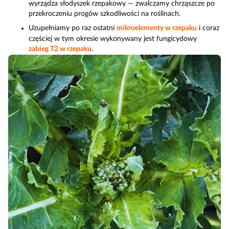
wyrządza słodyszek rzepakowy — zwalczamy chrząszcze po
przekroczeniu progów szkodliwości na roślinach.
Uzupełniamy po raz ostatni
mikroelementy w rzepaku
i coraz
częściej w tym okresie wykonywany jest fungicydowy
zabieg T2 w rzepaku
.