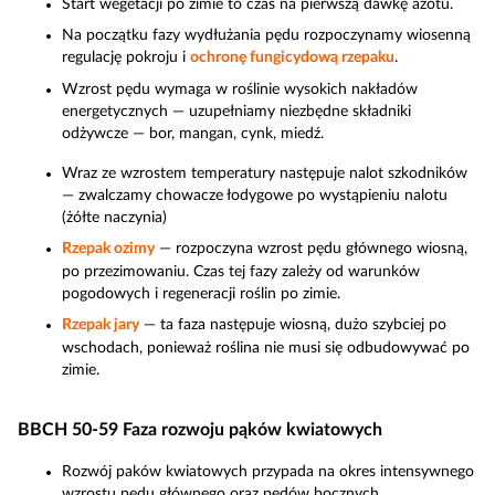
Start wegetacji po zimie to czas na pierwszą dawkę azotu.
Na początku fazy wydłużania pędu rozpoczynamy wiosenną
regulację pokroju i
ochronę fungicydową rzepaku
.
Wzrost pędu wymaga w roślinie wysokich nakładów
energetycznych — uzupełniamy niezbędne składniki
odżywcze — bor, mangan, cynk, miedź.
Wraz ze wzrostem temperatury następuje nalot szkodników
— zwalczamy chowacze łodygowe po wystąpieniu nalotu
(żółte naczynia)
Rzepak ozimy
— rozpoczyna wzrost pędu głównego wiosną,
po przezimowaniu. Czas tej fazy zależy od warunków
pogodowych i regeneracji roślin po zimie.
Rzepak jary
— ta faza następuje wiosną, dużo szybciej po
wschodach, ponieważ roślina nie musi się odbudowywać po
zimie.
BBCH 50-59 Faza rozwoju pąków kwiatowych
Rozwój paków kwiatowych przypada na okres intensywnego
wzrostu pędu głównego oraz pędów bocznych.