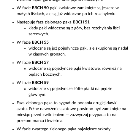
W fazie
BBCH 50
pąki kwiatowe zamknięte są jeszcze w
małych liściach, ale są już widoczne po ich rozchyleniu.
Następuje faza zielonego pąka
BBCH 51
kiedy pąki widoczne są z góry, bez rozchylania liści
sercowych.
W fazie
BBCH 55
widoczne są już pojedyncze pąki, ale skupione są nadal
w ciasnych gronach.
W fazie
BBCH 57
widoczne są pojedyncze pąki kwiatowe, również na
pędach bocznych.
W fazie
BBCH 59
widoczne są pojedyncze żółte płatki na pędzie
głównym.
Faza zielonego pąka to sygnał do podania drugiej dawki
azotu. Pełne nawożenie azotowe powinno być zamknięte na
miesiąc przed kwitnieniem — zazwyczaj przypada to na
przełom marca i kwietnia.
W fazie zwartego zielonego pąka największe szkody