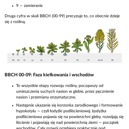
9 — zamieranie
Druga cyfra w skali BBCH (00-99) precyzuje to, co obecnie dzieje
się z rośliną.
BBCH 00-09: Faza kiełkowania i wschodów
To wszystkie etapy rozwoju rośliny, począwszy od
umieszczenia suchych nasion w glebie, przez pęcznienie
nasion i przemiany enzymatyczne.
Następnie ukazanie się korzonka zarodkowego i formowanie
hypokotylu — czyli łodyżki podliścieniowej. Łodyżka
podliścieniowa pojawia się na powierzchni gleby, rozwijają się
liścienie i pojawiają się nad powierzchnią ziemi — początek
wschodów. Cały rozwój przebiega praktycznie pod