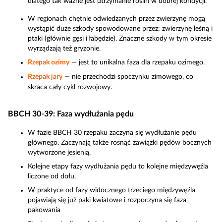
dlatego tak ważne jest utrzymanie roślin w dobrej kondycji.
W regionach chętnie odwiedzanych przez zwierzynę mogą
wystąpić duże szkody spowodowane przez: zwierzynę leśną i
ptaki (głównie gęsi i łabędzie). Znaczne szkody w tym okresie
wyrządzają też gryzonie.
Rzepak ozimy
— jest to unikalna faza dla rzepaku ozimego.
Rzepak jary
— nie przechodzi spoczynku zimowego, co
skraca cały cykl rozwojowy.
BBCH 30-39: Faza wydłużania pędu
W fazie BBCH 30 rzepaku zaczyna się wydłużanie pędu
głównego. Zaczynają także rosnąć zawiązki pędów bocznych
wytworzone jesienią.
Kolejne etapy fazy wydłużania pędu to kolejne międzywęźla
liczone od dołu.
W praktyce od fazy widocznego trzeciego międzywęźla
pojawiają się już paki kwiatowe i rozpoczyna się faza
pakowania