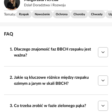
Dział Doradztwa i Rozwoju
Tematy:
Rzepak
Nawożenie
Ochrona
Choroby
Chwasty
Up
FAQ
Dlaczego znajomość faz BBCH rzepaku jest
ważna?
Jakie są kluczowe różnice między rzepaku
ozimym a jarym w skali BBCH?
Co trzeba zrobić w fazie zielonego pąka?