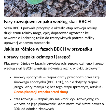
Fazy rozwojowe rzepaku według skali BBCH
Skala BBCH pozwala precyzyjnie określić etap rozwoju rośliny,
dzięki temu rolnicy mogą lepiej dopasować agrotechnikę,
nawożenie i ochronę roślin do rzeczywistych potrzeb rośliny
uprawnej w danym momencie.
Jakie są różnice w fazach BBCH w przypadku
uprawy rzepaku ozimego i jarego?
Kluczowe różnice w
fazach rozwojowych rzepaku
ozimego i jarego
według skali BBCH wynikają głównie z różnic w cyklu życiowym:
zimowy spoczynek — rzepak ozimy przechodzi przez fazę
zimowego spoczynku (BBCH 20), co nie dotyczy rzepaku
jarego, który rozwija się bez tego etapu (przeczytaj artykuł -
Ocena plantacji rzepaku przed zimą
)
czas rozwoju — rzepak jary ma krótki cykl rozwojowy, co
wpływa na jego plonowanie, które może być niższe nawet o
30% od odmian zimowych