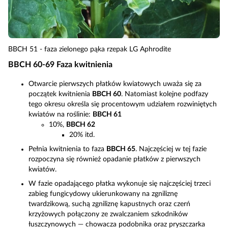
BBCH 51 - faza zielonego pąka rzepak LG Aphrodite
BBCH 60-69 Faza kwitnienia
Otwarcie pierwszych płatków kwiatowych uważa się za
początek kwitnienia
BBCH 60
. Natomiast kolejne podfazy
tego okresu określa się procentowym udziałem rozwiniętych
kwiatów na roślinie:
BBCH 61
10%,
BBCH 62
20% itd.
Pełnia kwitnienia to faza
BBCH 65
. Najczęściej w tej fazie
rozpoczyna się również opadanie płatków z pierwszych
kwiatów.
W fazie opadającego płatka wykonuje się najczęściej trzeci
zabieg fungicydowy ukierunkowany na zgniliznę
twardzikową, suchą zgniliznę kapustnych oraz czerń
krzyżowych połączony ze zwalczaniem szkodników
łuszczynowych — chowacza podobnika oraz pryszczarka