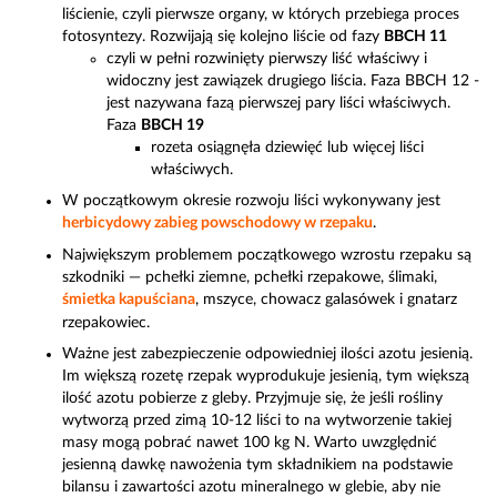
liścienie, czyli pierwsze organy, w których przebiega proces
fotosyntezy. Rozwijają się kolejno liście od fazy
BBCH 11
czyli w pełni rozwinięty pierwszy liść właściwy i
widoczny jest zawiązek drugiego liścia. Faza BBCH 12 -
jest nazywana fazą pierwszej pary liści właściwych.
Faza
BBCH 19
rozeta osiągnęła dziewięć lub więcej liści
właściwych.
W początkowym okresie rozwoju liści wykonywany jest
herbicydowy zabieg powschodowy w rzepaku
.
Największym problemem początkowego wzrostu rzepaku są
szkodniki — pchełki ziemne, pchełki rzepakowe, ślimaki,
śmietka kapuściana
, mszyce, chowacz galasówek i gnatarz
rzepakowiec.
Ważne jest zabezpieczenie odpowiedniej ilości azotu jesienią.
Im większą rozetę rzepak wyprodukuje jesienią, tym większą
ilość azotu pobierze z gleby. Przyjmuje się, że jeśli rośliny
wytworzą przed zimą 10-12 liści to na wytworzenie takiej
masy mogą pobrać nawet 100 kg N. Warto uwzględnić
jesienną dawkę nawożenia tym składnikiem na podstawie
bilansu i zawartości azotu mineralnego w glebie, aby nie