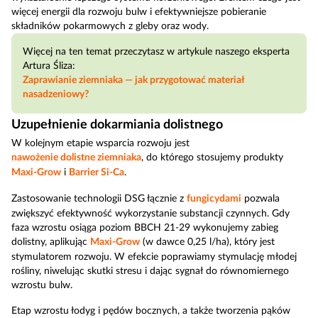
więcej energii dla rozwoju bulw i efektywniejsze pobieranie
składników pokarmowych z gleby oraz wody.
Więcej na ten temat przeczytasz w artykule naszego eksperta
Artura Śliza:
Zaprawianie ziemniaka — jak przygotować materiał
nasadzeniowy?
Uzupełnienie dokarmiania dolistnego
W kolejnym etapie wsparcia rozwoju jest
nawożenie dolistne ziemniaka
, do którego stosujemy produkty
Maxi-Grow
i
Barrier Si-Ca
.
Zastosowanie technologii DSG łącznie z
fungicydami
pozwala
zwiększyć efektywność wykorzystanie substancji czynnych. Gdy
faza wzrostu osiąga poziom BBCH 21-29 wykonujemy zabieg
dolistny, aplikując
Maxi-Grow
(w dawce 0,25 l/ha), który jest
stymulatorem rozwoju. W efekcie poprawiamy stymulację młodej
rośliny, niwelując skutki stresu i dając sygnał do równomiernego
wzrostu bulw.
Etap wzrostu łodyg i pędów bocznych, a także tworzenia pąków