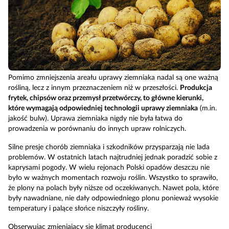
Pomimo zmniejszenia areału uprawy ziemniaka nadal są one ważną
rośliną, lecz z innym przeznaczeniem niż w przeszłości.
Produkcja
frytek, chipsów oraz przemysł przetwórczy, to główne kierunki,
które wymagają odpowiedniej technologii uprawy ziemniaka
(m.in.
jakość bulw). Uprawa ziemniaka nigdy nie była łatwa do
prowadzenia w porównaniu do innych upraw rolniczych.
Silne presje chorób ziemniaka i szkodników przysparzają nie lada
problemów. W ostatnich latach najtrudniej jednak poradzić sobie z
kaprysami pogody. W wielu rejonach Polski opadów deszczu nie
było w ważnych momentach rozwoju roślin. Wszystko to sprawiło,
że plony na polach były niższe od oczekiwanych. Nawet pola, które
były nawadniane, nie dały odpowiedniego plonu ponieważ wysokie
temperatury i palące słońce niszczyły rośliny.
Obserwując zmieniający się klimat producenci