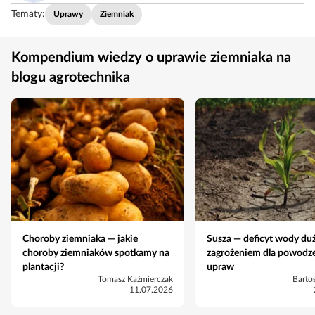
Tematy:
Uprawy
Ziemniak
Kompendium wiedzy o uprawie ziemniaka na
blogu agrotechnika
Choroby ziemniaka — jakie
Susza — deficyt wody d
choroby ziemniaków spotkamy na
zagrożeniem dla powodz
plantacji?
upraw
Tomasz Kaźmierczak
Barto
11.07.2026