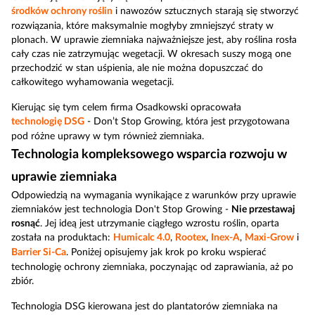
środków ochrony roślin
i nawozów sztucznych starają się stworzyć
rozwiązania, które maksymalnie mogłyby zmniejszyć straty w
plonach. W uprawie ziemniaka najważniejsze jest, aby roślina rosła
cały czas nie zatrzymując wegetacji. W okresach suszy mogą one
przechodzić w stan uśpienia, ale nie można dopuszczać do
całkowitego wyhamowania wegetacji.
Kierując się tym celem firma Osadkowski opracowała
technologię DSG
- Don’t Stop Growing, która jest przygotowana
pod różne uprawy w tym również ziemniaka.
Technologia kompleksowego wsparcia rozwoju w
uprawie ziemniaka
Odpowiedzią na wymagania wynikające z warunków przy uprawie
ziemniaków jest technologia Don't Stop Growing -
Nie przestawaj
rosnąć
. Jej ideą jest utrzymanie ciągłego wzrostu roślin, oparta
została na produktach:
Humicalc 4.0
,
Rootex
,
Inex-A
,
Maxi-Grow
i
Barrier Si-Ca
. Poniżej opisujemy jak krok po kroku wspierać
technologię ochrony ziemniaka, poczynając od zaprawiania, aż po
zbiór.
Technologia DSG kierowana jest do plantatorów ziemniaka na