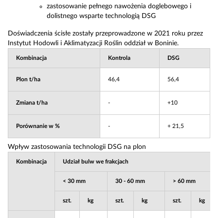
zastosowanie pełnego nawożenia doglebowego i
dolistnego wsparte technologią DSG
Doświadczenia ścisłe zostały przeprowadzone w 2021 roku przez
Instytut Hodowli i Aklimatyzacji Roślin oddział w Boninie.
Kombinacja
Kontrola
DSG
Plon t/ha
46,4
56,4
Zmiana t/ha
-
+10
Porównanie w %
-
+ 21,5
Wpływ zastosowania technologii DSG na plon
Kombinacja
Udział bulw we frakcjach
< 30 mm
30 - 60 mm
> 60 mm
szt.
kg
szt.
kg
szt.
kg