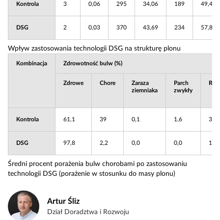
Kontrola
3
0,06
295
34,06
189
49,44
DSG
2
0,03
370
43,69
234
57,85
Wpływ zastosowania technologii DSG na strukturę plonu
Kombinacja
Zdrowotność bulw (%)
Zdrowe
Chore
Zaraza
Parch
Riz
ziemniaka
zwykły
Kontrola
61,1
39
0,1
1,6
36
DSG
97,8
2,2
0,0
0,0
1,3
Średni procent porażenia bulw chorobami po zastosowaniu
technologii DSG (porażenie w stosunku do masy plonu)
Artur Śliz
Dział Doradztwa i Rozwoju