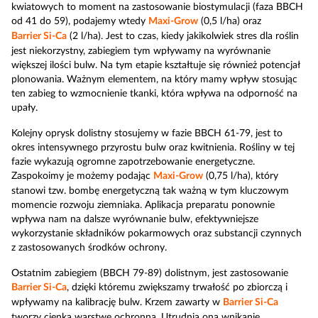
kwiatowych to moment na zastosowanie biostymulacji (faza BBCH
od 41 do 59), podajemy wtedy
Maxi-Grow
(0,5 l/ha) oraz
Barrier Si-Ca
(2 l/ha). Jest to czas, kiedy jakikolwiek stres dla roślin
jest niekorzystny, zabiegiem tym wpływamy na wyrównanie
większej ilości bulw. Na tym etapie kształtuje się również potencjał
plonowania. Ważnym elementem, na który mamy wpływ stosując
ten zabieg to wzmocnienie tkanki, która wpływa na odporność na
upały.
Kolejny oprysk dolistny stosujemy w fazie BBCH 61-79, jest to
okres intensywnego przyrostu bulw oraz kwitnienia. Rośliny w tej
fazie wykazują ogromne zapotrzebowanie energetyczne.
Zaspokoimy je możemy podając
Maxi-Grow
(0,75 l/ha), który
stanowi tzw. bombę energetyczną tak ważną w tym kluczowym
momencie rozwoju ziemniaka. Aplikacja preparatu ponownie
wpływa nam na dalsze wyrównanie bulw, efektywniejsze
wykorzystanie składników pokarmowych oraz substancji czynnych
z zastosowanych środków ochrony.
Ostatnim zabiegiem (BBCH 79-89) dolistnym, jest zastosowanie
Barrier Si-Ca
, dzięki któremu zwiększamy trwałość po zbiorczą i
wpływamy na kalibrację bulw. Krzem zawarty w
Barrier Si-Ca
tworzy cienką warstwę ochronną. Utrudnia ona wnikanie