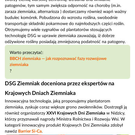
patogenów, tym samym zwiększa odporność na choroby (m.in.
zaraza ziemniaka, alternarioza ) dostarczamy również wapń ważny
budulec komórek. Pobudzona do wzrostu roślina, swobodnie
transportuje składniki pokarmowe do najmłodszych części roślin.
Otrzymujemy wiele sygnałów od plantatorów stosujących
technologię DSG w uprawie ziemniaka zauważają, iż dobrze
odżywione rośliny posiadają zmniejszoną podatność na patogeny.
Warto przeczytać:
BBCH ziemniaka — jak rozpoznawać fazy rozwojowe
ziemniaka
?
DSG Ziemniak doceniona przez ekspertów na
Krajowych Dniach Ziemniaka
Innowacyjna technologia, jaką proponujemy plantatorom
ziemniaka, zyskuje coraz większe grono zwolenników. Dostrzegli ją
również organizatorzy
XXVI Krajowych Dni Ziemniaka
w Nidzicy,
którzy przyznawali nagrody Ministra Rolnictwa i Rozwoju Wsi. W
kategorii innowacyjny produkt Krajowych Dni Ziemniaka zdobył
nawóz
Barrier Si-Ca
.