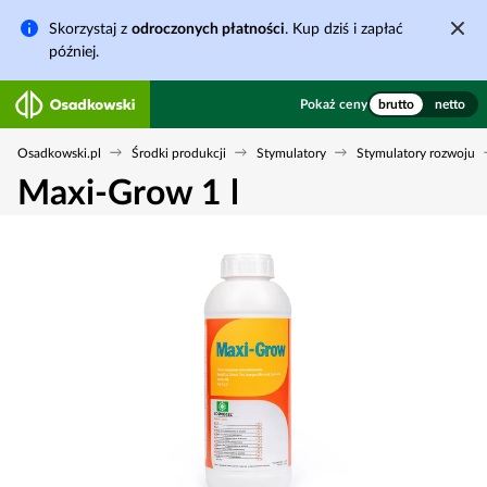
Skorzystaj z
odroczonych płatności
. Kup dziś i zapłać
później.
Pokaż ceny
brutto
netto
Osadkowski.pl
Środki produkcji
Stymulatory
Stymulatory rozwoju
Maxi-Grow 1 l