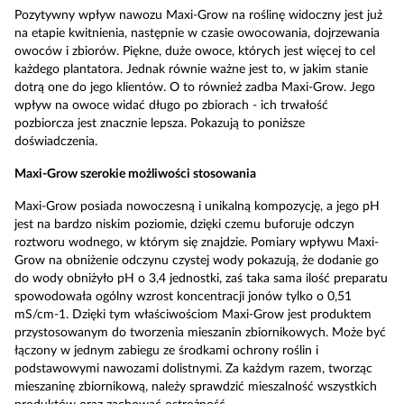
Pozytywny wpływ nawozu Maxi-Grow na roślinę widoczny jest już
na etapie kwitnienia, następnie w czasie owocowania, dojrzewania
owoców i zbiorów. Piękne, duże owoce, których jest więcej to cel
każdego plantatora. Jednak równie ważne jest to, w jakim stanie
dotrą one do jego klientów. O to również zadba Maxi-Grow. Jego
wpływ na owoce widać długo po zbiorach - ich trwałość
pozbiorcza jest znacznie lepsza. Pokazują to poniższe
doświadczenia.
Maxi-Grow szerokie możliwości stosowania
Maxi-Grow posiada nowoczesną i unikalną kompozycję, a jego pH
jest na bardzo niskim poziomie, dzięki czemu buforuje odczyn
roztworu wodnego, w którym się znajdzie. Pomiary wpływu Maxi-
Grow na obniżenie odczynu czystej wody pokazują, że dodanie go
do wody obniżyło pH o 3,4 jednostki, zaś taka sama ilość preparatu
spowodowała ogólny wzrost koncentracji jonów tylko o 0,51
mS/cm-1. Dzięki tym właściwościom Maxi-Grow jest produktem
przystosowanym do tworzenia mieszanin zbiornikowych. Może być
łączony w jednym zabiegu ze środkami ochrony roślin i
podstawowymi nawozami dolistnymi. Za każdym razem, tworząc
mieszaninę zbiornikową, należy sprawdzić mieszalność wszystkich