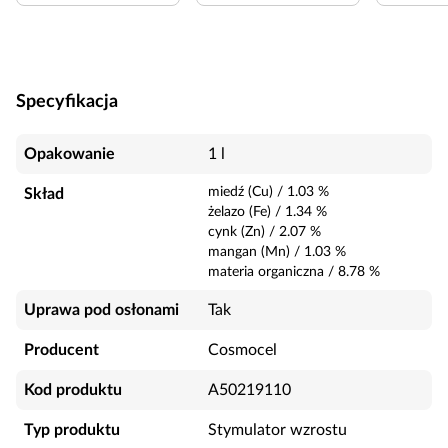
Specyfikacja
Opakowanie
1 l
miedź (Cu)
/
1.03
%
Skład
żelazo (Fe)
/
1.34
%
cynk (Zn)
/
2.07
%
mangan (Mn)
/
1.03
%
materia organiczna
/
8.78
%
Uprawa pod osłonami
Tak
Producent
Cosmocel
Kod produktu
A50219110
Typ produktu
Stymulator wzrostu