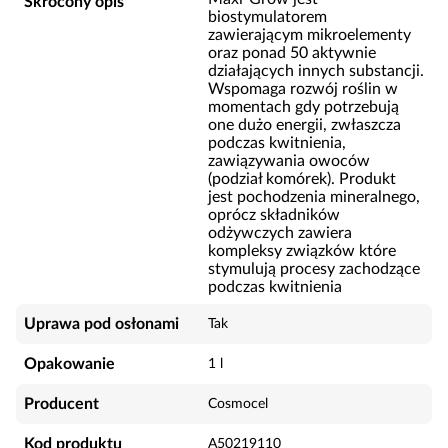
Skrócony opis
biostymulatorem
zawierającym mikroelementy
oraz ponad 50 aktywnie
działających innych substancji.
Wspomaga rozwój roślin w
momentach gdy potrzebują
one dużo energii, zwłaszcza
podczas kwitnienia,
zawiązywania owoców
(podział komórek). Produkt
jest pochodzenia mineralnego,
oprócz składników
odżywczych zawiera
kompleksy związków które
stymulują procesy zachodzące
podczas kwitnienia
Uprawa pod osłonami
Tak
Opakowanie
1 l
Producent
Cosmocel
Kod produktu
A50219110