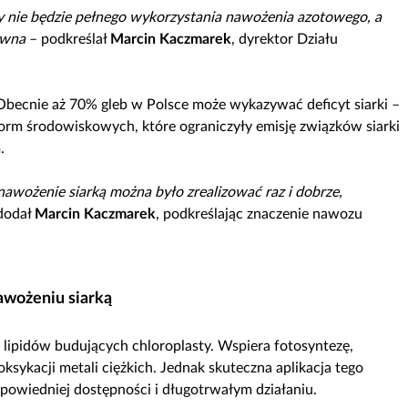
y nie będzie pełnego wykorzystania nawożenia azotowego, a
ywna
– podkreślał
Marcin Kaczmarek
, dyrektor Działu
becnie aż 70% gleb w Polsce może wykazywać deficyt siarki –
orm środowiskowych, które ograniczyły emisję związków siarki
.
awożenie siarką można było zrealizować raz i dobrze,
dodał
Marcin Kaczmarek
, podkreślając znaczenie nawozu
awożeniu siarką
ipidów budujących chloroplasty. Wspiera fotosyntezę,
ksykacji metali ciężkich. Jednak skuteczna aplikacja tego
owiedniej dostępności i długotrwałym działaniu.