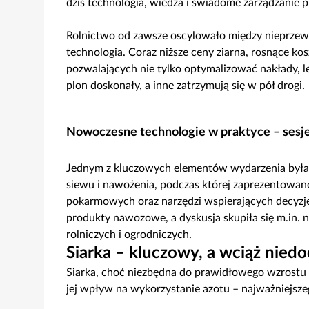
dziś technologia, wiedza i świadome zarządzanie p
Rolnictwo od zawsze oscylowało między nieprzewid
technologia. Coraz niższe ceny ziarna, rosnące ko
pozwalających nie tylko optymalizować nakłady, le
plon doskonały, a inne zatrzymują się w pół drogi.
Nowoczesne technologie w praktyce – sesje
Jednym z kluczowych elementów wydarzenia była s
siewu i nawożenia, podczas której zaprezentowano
pokarmowych oraz narzędzi wspierających decyzj
produkty nawozowe, a dyskusja skupiła się m.in.
rolniczych i ogrodniczych.
Siarka – kluczowy, a wciąż nie
Siarka, choć niezbędna do prawidłowego wzrostu
jej wpływ na wykorzystanie azotu – najważniejsze