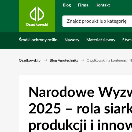
Blog
Firma
Kontakt
Znajdź produkt lub kategorię
Środki ochrony roślin
Nawozy
Materiał siewny
Stym
Osadkowski.pl
Blog Agrotechnika
Osadkowski na konferencji 
Narodowe Wyzwa
2025 – rola sia
produkcji i inno