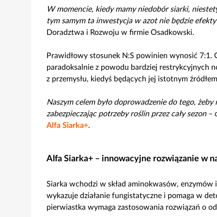
W momencie, kiedy mamy niedobór siarki, niestet
tym samym ta inwestycja w azot nie będzie efekt
Doradztwa i Rozwoju w firmie Osadkowski.
Prawidłowy stosunek N:S powinien wynosić 7:1. O
paradoksalnie z powodu bardziej restrykcyjnych n
z przemysłu, kiedyś będących jej istotnym źródłem
Naszym celem było doprowadzenie do tego, żeby n
zabezpieczając potrzeby roślin przez cały sezon
– 
Alfa Siarka+
.
Alfa Siarka+ – innowacyjne rozwiązanie w n
Siarka wchodzi w skład aminokwasów, enzymów i l
wykazuje działanie fungistatyczne i pomaga w deto
pierwiastka wymaga zastosowania rozwiązań o odp