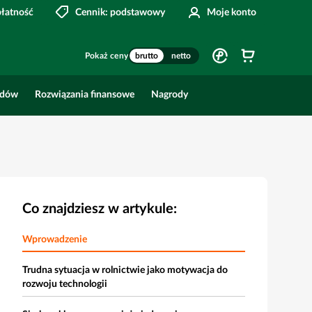
płatność
Cennik: podstawowy
Moje konto
Pokaż ceny
brutto
netto
odów
Rozwiązania finansowe
Nagrody
Co znajdziesz w artykule:
Wprowadzenie
Trudna sytuacja w rolnictwie jako motywacja do
rozwoju technologii