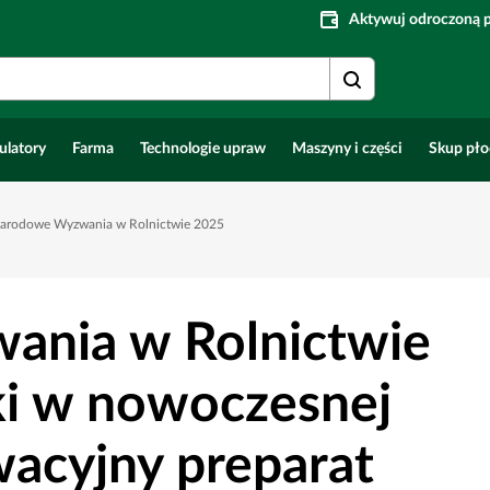
Aktywuj odroczoną 
ulatory
Farma
Technologie upraw
Maszyny i części
Skup pł
Narodowe Wyzwania w Rolnictwie 2025
nia w Rolnictwie
rki w nowoczesnej
wacyjny preparat