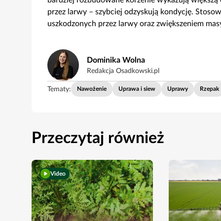
bardziej rozbudowane korzenie wykazują większą 
przez larwy – szybciej odzyskują kondycję. Stoso
uszkodzonych przez larwy oraz zwiększeniem masy
Dominika Wolna
Redakcja Osadkowski.pl
Tematy:
Nawożenie
Uprawa i siew
Uprawy
Rzepak
Przeczytaj również
Video