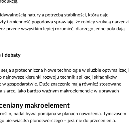
rodukcją.
ywalnością natury a potrzebą stabilności, którą daje
szty i zmienność pogodowa sprawiają, że rolnicy szukają narzędzi
cz przede wszystkim lepiej rozumieć, dlaczego jedne pola dają
 i debaty
esja agrotechniczna Nowe technologie w służbie optymalizacji
 najnowsze kierunki rozwoju technik aplikacji składników
e w gospodarstwie. Duże znaczenie mają również stosowane
 na siarce, jako bardzo ważnym makroelemencie w uprawach
doceniany makroelement
 roślin, nadal bywa pomijana w planach nawożenia. Tymczasem
go pierwiastka plonotwórczego – jest nie do przecenienia.