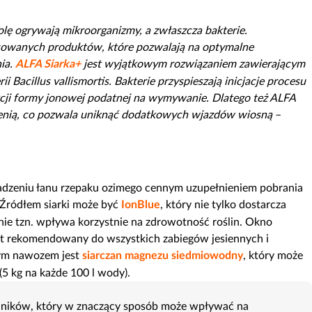
rolę ogrywają mikroorganizmy, a zwłaszcza bakterie.
wanych produktów, które pozwalają na optymalne
ia.
ALFA Siarka+
jest wyjątkowym rozwiązaniem zawierającym
 Bacillus vallismortis. Bakterie przyspieszają inicjacje procesu
kcji formy jonowej podatnej na wymywanie. Dlatego też ALFA
ienią, co pozwala uniknąć dodatkowych wjazdów wiosną
–
dzeniu łanu rzepaku ozimego cennym uzupełnieniem pobrania
 Źródłem siarki może być
IonBlue
, który nie tylko dostarcza
tarnie tzn. wpływa korzystnie na zdrowotność roślin. Okno
jest rekomendowany do wszystkich zabiegów jesiennych i
ym nawozem jest
siarczan magnezu siedmiowodny
, który może
5 kg na każde 100 l wody).
adników, który w znaczący sposób może wpływać na