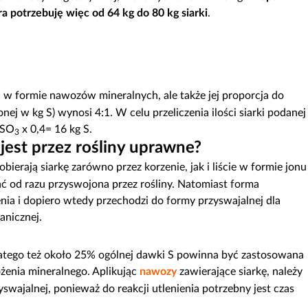
ra potrzebuję więc od 64 kg do 80 kg siarki
.
a w formie nawozów mineralnych, ale także jej proporcja do
ej w kg S) wynosi 4:1. W celu przeliczenia ilości siarki podanej
 SO
x 0,4= 16 kg S.
3
 jest przez rośliny uprawne?
bierają siarkę zarówno przez korzenie, jak i liście w formie jonu
ać od razu przyswojona przez rośliny. Natomiast forma
nia i dopiero wtedy przechodzi do formy przyswajalnej dla
anicznej.
latego też około 25% ogólnej dawki S powinna być zastosowana
enia mineralnego. Aplikując
nawozy
zawierające siarkę, należy
swajalnej, ponieważ do reakcji utlenienia potrzebny jest czas