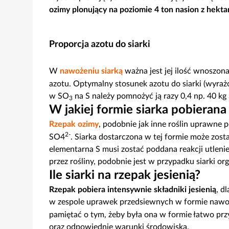
ozimy plonujący na poziomie 4 ton nasion z hekta
Proporcja azotu do siarki
W
nawożeniu siarką
ważna jest jej ilość wnoszon
azotu. Optymalny stosunek azotu do siarki (wyrażon
w SO
na S należy pomnożyć ją razy 0,4 np. 40 kg
3
W jakiej formie siarka pobierana
Rzepak ozimy
, podobnie jak inne roślin uprawne po
2-
SO4
. Siarka dostarczona w tej formie może zost
elementarna S musi zostać poddana reakcji utlenie
przez rośliny, podobnie jest w przypadku siarki org
Ile siarki na rzepak jesienią?
Rzepak pobiera intensywnie składniki jesienią
, d
w zespole uprawek przedsiewnych w formie nawoż
pamiętać o tym, żeby była ona w formie łatwo przy
oraz odpowiednie warunki środowiska.