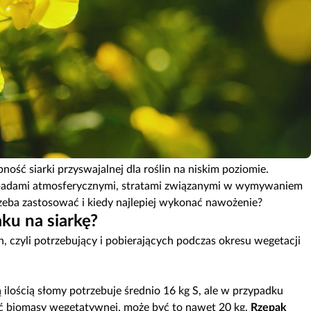
ć siarki przyswajalnej dla roślin na niskim poziomie.
opadami atmosferycznymi, stratami związanymi w wymywaniem
rzeba zastosować i kiedy najlepiej wykonać nawożenie?
ku na siarkę?
h, czyli potrzebujący i pobierających podczas okresu wegetacji
ilością słomy potrzebuje średnio 16 kg S, ale w przypadku
ć biomasy wegetatywnej, może być to nawet 20 kg.
Rzepak