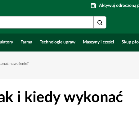
Aktywuj odroczoną 
ulatory
Farma
Technologie upraw
Maszyny i części
Skup pł
wykonać nawożenie?
epak i kiedy wykonać