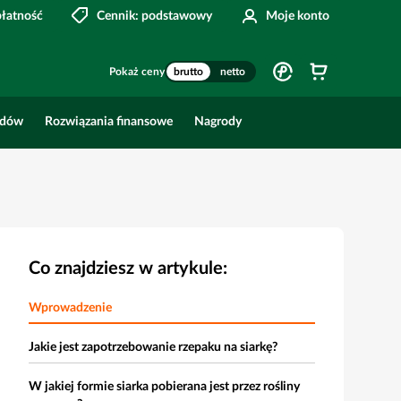
płatność
Cennik: podstawowy
Moje konto
Pokaż ceny
brutto
netto
odów
Rozwiązania finansowe
Nagrody
Co znajdziesz w artykule:
Wprowadzenie
Jakie jest zapotrzebowanie rzepaku na siarkę?
W jakiej formie siarka pobierana jest przez rośliny