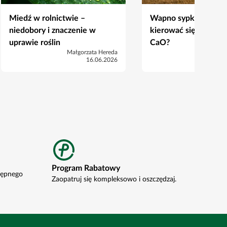
Miedź w rolnictwie –
Wapno sypkie na pol
niedobory i znaczenie w
kierować się przy wy
uprawie roślin
CaO?
Małgorzata Hereda
Mic
16.06.2026
Program Rabatowy
tępnego
Zaopatruj się kompleksowo i oszczędzaj.