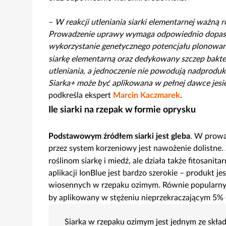
–
W reakcji utleniania siarki elementarnej ważną 
Prowadzenie uprawy wymaga odpowiednio dopaso
wykorzystanie genetycznego potencjału plonowan
siarkę elementarną oraz dedykowany szczep bakterii
utleniania, a jednoczenie nie powodują nadprodu
Siarka+ może być aplikowana w pełnej dawce jes
podkreśla ekspert
Marcin Kaczmarek
.
Ile siarki na rzepak w formie oprysku
Podstawowym źródłem siarki jest gleba
. W prowa
przez system korzeniowy jest nawożenie dolistne.
roślinom siarkę i miedź, ale działa także fitosani
aplikacji IonBlue jest bardzo szerokie – produkt 
wiosennych w rzepaku ozimym. Równie popularn
by aplikowany w stężeniu nieprzekraczającym 5% (
Siarka w rzepaku ozimym jest jednym ze skł