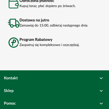
Odroczona płatność
Kupuj teraz, płać dopiero po żniwach.
Dostawa na jutro
Zamawiaj do 15:00, odbieraj następnego dnia.
Program Rabatowy
Zaopatruj się kompleksowo i oszczędzaj.
Kontakt
Osadkowski Sp. z o.o.
Sklep
Bierutów
ul. Kolejowa
6
Pełne dane rejestrowe
Pomoc
Wszystkie kategorie