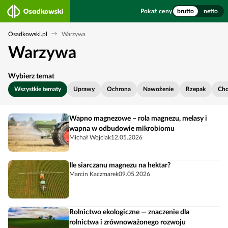
Pokaż ceny
brutto
netto
Osadkowski.pl
Warzywa
Warzywa
Wybierz temat
Wszystkie tematy
Uprawy
Ochrona
Nawożenie
Rzepak
Cho
Wapno magnezowe – rola magnezu, melasy i
wapna w odbudowie mikrobiomu
Michał Wojciak
12.05.2026
Ile siarczanu magnezu na hektar?
Marcin Kaczmarek
09.05.2026
Rolnictwo ekologiczne — znaczenie dla
rolnictwa i zrównoważonego rozwoju