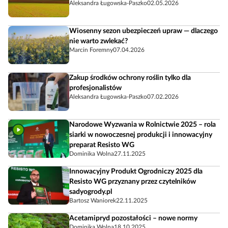
Aleksandra Ługowska-Paszko
02.05.2026
Wiosenny sezon ubezpieczeń upraw — dlaczego
nie warto zwlekać?
Marcin Foremny
07.04.2026
Zakup środków ochrony roślin tylko dla
profesjonalistów
Aleksandra Ługowska-Paszko
07.02.2026
Narodowe Wyzwania w Rolnictwie 2025 – rola
siarki w nowoczesnej produkcji i innowacyjny
preparat Resisto WG
Dominika Wolna
27.11.2025
Innowacyjny Produkt Ogrodniczy 2025 dla
Resisto WG przyznany przez czytelników
sadyogrody.pl
Bartosz Waniorek
22.11.2025
Acetamipryd pozostałości – nowe normy
Dominika Wolna
18.10.2025