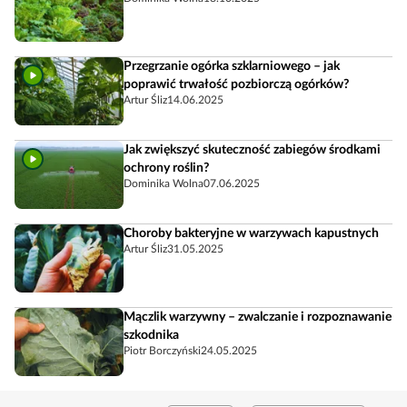
Przegrzanie ogórka szklarniowego – jak
poprawić trwałość pozbiorczą ogórków?
Artur Śliz
14.06.2025
Jak zwiększyć skuteczność zabiegów środkami
ochrony roślin?
Dominika Wolna
07.06.2025
Choroby bakteryjne w warzywach kapustnych
Artur Śliz
31.05.2025
Mączlik warzywny – zwalczanie i rozpoznawanie
szkodnika
Piotr Borczyński
24.05.2025