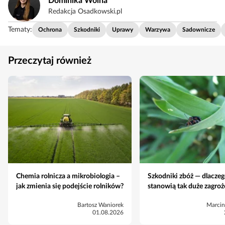
Dominika Wolna
Redakcja Osadkowski.pl
Tematy:
Ochrona
Szkodniki
Uprawy
Warzywa
Sadownicze
Przeczytaj również
Chemia rolnicza a mikrobiologia –
Szkodniki zbóż — dlacze
jak zmienia się podejście rolników?
stanowią tak duże zagroż
Bartosz Waniorek
Marcin
01.08.2026