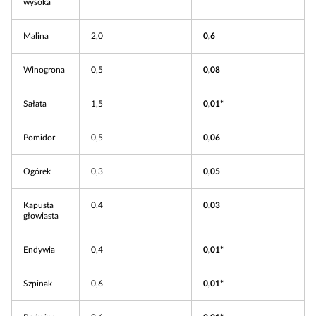
wysoka
Malina
2,0
0,6
Winogrona
0,5
0,08
Sałata
1,5
0,01*
Pomidor
0,5
0,06
Ogórek
0,3
0,05
Kapusta
0,4
0,03
głowiasta
Endywia
0,4
0,01*
Szpinak
0,6
0,01*