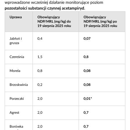
wprowadzone wcześniej działanie monitorujące poziom
pozostałości substancji czynnej acetampiryd
.
Uprawa
Obowiązujący
Obowiązujący
NDP/MRL (mg/kg) do
NDP/MRL (mg/kg) po
19 sierpnia 2025 roku
19 sierpnia 2025 roku
Jabłoń i
0,4
0,07
grusza
Czereśnia
1,5
0,8
Morela
0,8
0,08
Brzoskwinia
0,2
0,08
Porzeczki
2,0
0,01*
Agrest
2,0
0,7
Borówka
2,0
0,7