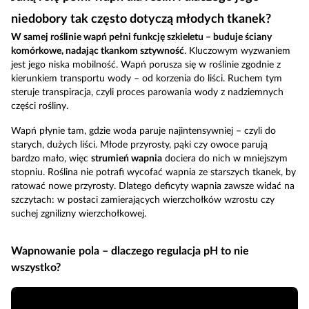
niedobory tak często dotyczą młodych tkanek?
W samej roślinie wapń pełni funkcję szkieletu – buduje ściany
komórkowe, nadając tkankom sztywność
. Kluczowym wyzwaniem
jest jego niska mobilność. Wapń porusza się w roślinie zgodnie z
kierunkiem transportu wody – od korzenia do liści. Ruchem tym
steruje transpiracja, czyli proces parowania wody z nadziemnych
części rośliny.
Wapń płynie tam, gdzie woda paruje najintensywniej – czyli do
starych, dużych liści. Młode przyrosty, pąki czy owoce parują
bardzo mało, więc
strumień wapnia
dociera do nich w mniejszym
stopniu. Roślina nie potrafi wycofać wapnia ze starszych tkanek, by
ratować nowe przyrosty. Dlatego deficyty wapnia zawsze widać na
szczytach: w postaci zamierających wierzchołków wzrostu czy
suchej zgnilizny wierzchołkowej.
Wapnowanie pola – dlaczego regulacja pH to nie
wszystko?