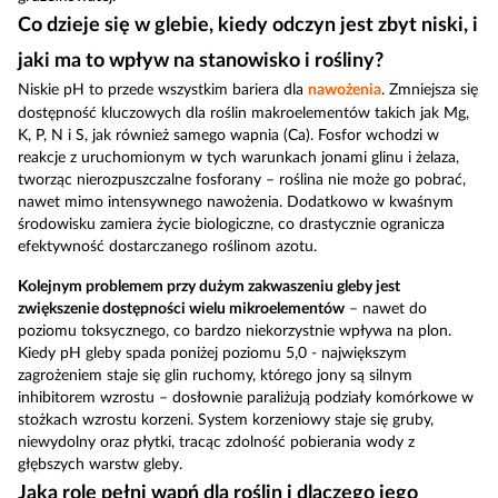
Co dzieje się w glebie, kiedy odczyn jest zbyt niski, i
jaki ma to wpływ na stanowisko i rośliny?
Niskie pH to przede wszystkim bariera dla
nawożenia
. Zmniejsza się
dostępność kluczowych dla roślin makroelementów takich jak Mg,
K, P, N i S, jak również samego wapnia (Ca). Fosfor wchodzi w
reakcje z uruchomionym w tych warunkach jonami glinu i żelaza,
tworząc nierozpuszczalne fosforany – roślina nie może go pobrać,
nawet mimo intensywnego nawożenia. Dodatkowo w kwaśnym
środowisku zamiera życie biologiczne, co drastycznie ogranicza
efektywność dostarczanego roślinom azotu.
Kolejnym problemem przy dużym zakwaszeniu gleby jest
zwiększenie dostępności wielu mikroelementów
– nawet do
poziomu toksycznego, co bardzo niekorzystnie wpływa na plon.
Kiedy pH gleby spada poniżej poziomu 5,0 - największym
zagrożeniem staje się glin ruchomy, którego jony są silnym
inhibitorem wzrostu – dosłownie paraliżują podziały komórkowe w
stożkach wzrostu korzeni. System korzeniowy staje się gruby,
niewydolny oraz płytki, tracąc zdolność pobierania wody z
głębszych warstw gleby.
Jaką rolę pełni wapń dla roślin i dlaczego jego