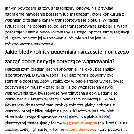
Innym powodem są tzw. antagonizmy jonowe. Na przykład
nadmierne nawożenie potasem lub magnezem, które konkurują z
wapniem o te same kanały transportowe i je blokują. W takiej
sytuacji roślina pobiera to, co jest transportowane szybciej, a wapń
pozostaje w glebie niewykorzystany. Dlatego, oprócz samej regulacji
pH gleby poprzez jej wapnowanie, równie ważne jest jej
zrównoważone nawożenie.
Jakie błędy rolnicy popełniają najczęściej i od czego
zacząć dobre decyzje dotyczące wapnowania?
Najczęstszym błędem jest wapnowanie „na oko”, bez analizy
laboratoryjnej. Dawka wapna, jak i jego forma powinny być
starannie dobrane. Żeby ustalić, czy w ogóle trzeba wyregulować
odczyn gleby, musimy znać jej pH, a do wyznaczenia dawki
wapnowania tzw. kwasowość hydrolityczną gleby. Badanie to
warto zlecić Okręgowej Stacji Chemiczno-Rolniczej (OSChR).
Wystarczy dostarczyć tam próbkę zbiorczą gleby, pobraną z
warstwy ornej z kilku miejsc na polu. Kluczowe jest również
określenie kategorii agronomicznej gleby. Na glebie lekkiej,
piaszczystej zastosujemy formy
węglanowe wapna
(np. kreda), a na
ciężkiej, zbitej i gliniastej – formę
wapna tlenkową
, która pozwoli na