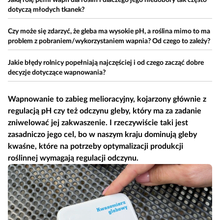
Jaką rolę pełni wapń dla roślin i dlaczego jego niedobory tak często
dotyczą młodych tkanek?
Czy może się zdarzyć, że gleba ma wysokie pH, a roślina mimo to ma
problem z pobraniem/wykorzystaniem wapnia? Od czego to zależy?
Jakie błędy rolnicy popełniają najczęściej i od czego zacząć dobre
decyzje dotyczące wapnowania?
Wapnowanie to zabieg melioracyjny, kojarzony głównie z
regulacją pH czy też odczynu gleby, który ma za zadanie
zniwelować jej zakwaszenie. I rzeczywiście taki jest
zasadniczo jego cel, bo w naszym kraju dominują gleby
kwaśne, które na potrzeby optymalizacji produkcji
roślinnej wymagają regulacji odczynu.