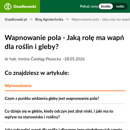
Pokaż ceny
brutto
netto
Osadkowski.pl
Blog Agrotechnika
Wapnowanie pola - Jaką rolę ma wapń d
Wapnowanie pola - Jaką rolę ma wapń
dla roślin i gleby?
dr hab. Irmina Ćwieląg-Piasecka
28.05.2026
Co znajdziesz w artykule:
Wprowadzenie
Czym z punktu widzenia gleby jest wapnowanie pola?
Co dzieje się w glebie, kiedy odczyn jest zbyt niski, i jaki ma to
wpływ na stanowisko i rośliny?