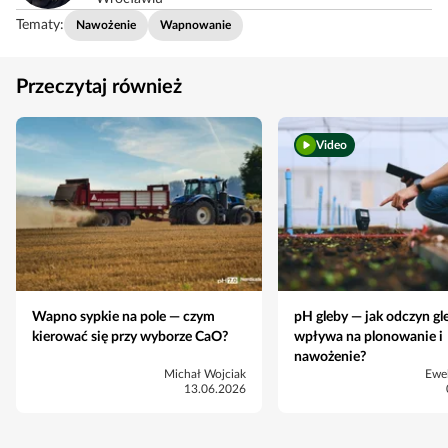
Tematy:
Nawożenie
Wapnowanie
Przeczytaj również
Video
Wapno sypkie na pole — czym
pH gleby — jak odczyn gl
kierować się przy wyborze CaO?
wpływa na plonowanie i
nawożenie?
Michał Wojciak
Ewe
13.06.2026