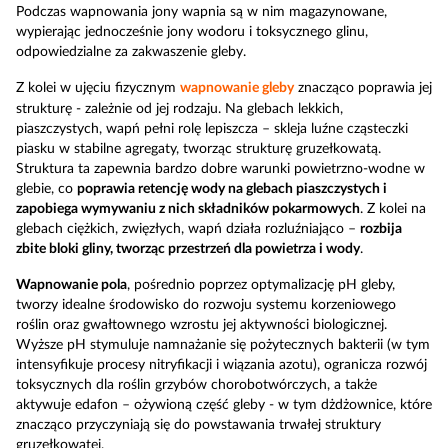
Podczas wapnowania jony wapnia są w nim magazynowane,
wypierając jednocześnie jony wodoru i toksycznego glinu,
odpowiedzialne za zakwaszenie gleby.
Z kolei w ujęciu fizycznym
wapnowanie gleby
znacząco poprawia jej
strukturę - zależnie od jej rodzaju. Na glebach lekkich,
piaszczystych, wapń pełni rolę lepiszcza – skleja luźne cząsteczki
piasku w stabilne agregaty, tworząc strukturę gruzełkowatą.
Struktura ta zapewnia bardzo dobre warunki powietrzno-wodne w
glebie, co
poprawia retencję wody na glebach piaszczystych i
zapobiega wymywaniu z nich składników pokarmowych
. Z kolei na
glebach ciężkich, zwięzłych, wapń działa rozluźniająco –
rozbija
zbite bloki gliny, tworząc przestrzeń dla powietrza i wody
.
Wapnowanie pola
, pośrednio poprzez optymalizację pH gleby,
tworzy idealne środowisko do rozwoju systemu korzeniowego
roślin oraz gwałtownego wzrostu jej aktywności biologicznej.
Wyższe pH stymuluje namnażanie się pożytecznych bakterii (w tym
intensyfikuje procesy nitryfikacji i wiązania azotu), ogranicza rozwój
toksycznych dla roślin grzybów chorobotwórczych, a także
aktywuje edafon – ożywioną część gleby - w tym dżdżownice, które
znacząco przyczyniają się do powstawania trwałej struktury
gruzełkowatej.