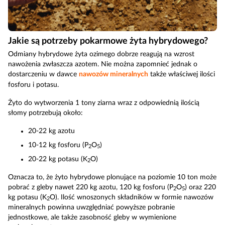
Jakie są potrzeby pokarmowe żyta hybrydowego?
Odmiany hybrydowe żyta ozimego dobrze reagują na wzrost
nawożenia zwłaszcza azotem. Nie można zapomnieć jednak o
dostarczeniu w dawce
nawozów mineralnych
także właściwej ilości
fosforu i potasu.
Żyto do wytworzenia 1 tony ziarna wraz z odpowiednią ilością
słomy potrzebują około:
20-22 kg azotu
10-12 kg fosforu (P
O
)
2
5
20-22 kg potasu (K
O)
2
Oznacza to, że żyto hybrydowe plonujące na poziomie 10 ton może
pobrać z gleby nawet 220 kg azotu, 120 kg fosforu (P
O
) oraz 220
2
5
kg potasu (K
O). Ilość wnoszonych składników w formie nawozów
2
mineralnych powinna uwzględniać powyższe pobranie
jednostkowe, ale także zasobność gleby w wymienione