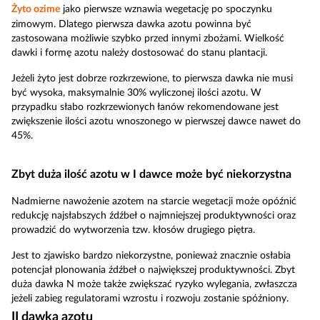
Żyto ozime
jako pierwsze wznawia wegetację po spoczynku
zimowym. Dlatego pierwsza dawka azotu powinna być
zastosowana możliwie szybko przed innymi zbożami. Wielkość
dawki i formę azotu należy dostosować do stanu plantacji.
Jeżeli żyto jest dobrze rozkrzewione, to pierwsza dawka nie musi
być wysoka, maksymalnie 30% wyliczonej ilości azotu. W
przypadku słabo rozkrzewionych łanów rekomendowane jest
zwiększenie ilości azotu wnoszonego w pierwszej dawce nawet do
45%.
Zbyt duża ilość azotu w I dawce może być niekorzystna
Nadmierne nawożenie azotem na starcie wegetacji może opóźnić
redukcję najsłabszych źdźbeł o najmniejszej produktywności oraz
prowadzić do wytworzenia tzw. kłosów drugiego piętra.
Jest to zjawisko bardzo niekorzystne, ponieważ znacznie osłabia
potencjał plonowania źdźbeł o największej produktywności. Zbyt
duża dawka N może także zwiększać ryzyko wylegania, zwłaszcza
jeżeli zabieg regulatorami wzrostu i rozwoju zostanie spóźniony.
II dawka azotu