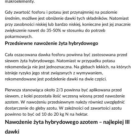
makroelementy.
Gdy zwartość fosforu i potasu jest przynajmniej na poziomie
średnim, możliwe jest obniżenie dawki tych składników. Natomiast
przy zasobności niskiej lub bardzo niskiej, konieczne jest jej znacznie
zwiększenie nawet do 35-50% w stosunku do potrzeb
pokarmowych.
Przedsiewne nawożenie żyta hybrydowego
Cała oszacowana dawka fosforu powinna być zastosowana przed
siewem żyta hybrydowego. Natomiast w przypadku potasu
rekomendacja nie jest jednoznaczna. Na glebach lekkich, na których
istnieje ryzyko jego strat związanych z wymywaniem,
rekomendowane jest podzielenie dawki na dwie części.
Pierwsza stanowiąca około 2/3 powinna być aplikowana przed
siewem, z kolei pozostała ilość wczesną wiosną przed nawożenie
azotem. W nawożeniu przedsiewnym należy również uwzględnić
dostarczenie do gleby azotu. W zależności od zawartości azotu
powinno to być od 10 do 20 kg N na hektar.
Nawożenie żyta hybrydowego azotem – najlepiej III
dawki