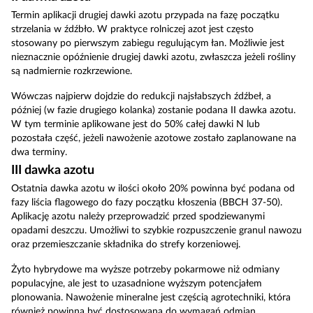
Termin aplikacji drugiej dawki azotu przypada na fazę początku
strzelania w źdźbło. W praktyce rolniczej azot jest często
stosowany po pierwszym zabiegu regulującym łan. Możliwie jest
nieznacznie opóźnienie drugiej dawki azotu, zwłaszcza jeżeli rośliny
są nadmiernie rozkrzewione.
Wówczas najpierw dojdzie do redukcji najsłabszych źdźbeł, a
później (w fazie drugiego kolanka) zostanie podana II dawka azotu.
W tym terminie aplikowane jest do 50% całej dawki N lub
pozostała część, jeżeli nawożenie azotowe zostało zaplanowane na
dwa terminy.
III dawka azotu
Ostatnia dawka azotu w ilości około 20% powinna być podana od
fazy liścia flagowego do fazy początku kłoszenia (BBCH 37-50).
Aplikację azotu należy przeprowadzić przed spodziewanymi
opadami deszczu. Umożliwi to szybkie rozpuszczenie granul nawozu
oraz przemieszczanie składnika do strefy korzeniowej.
Żyto hybrydowe ma wyższe potrzeby pokarmowe niż odmiany
populacyjne, ale jest to uzasadnione wyższym potencjałem
plonowania. Nawożenie mineralne jest częścią agrotechniki, która
również powinna być dostosowana do wymagań odmian