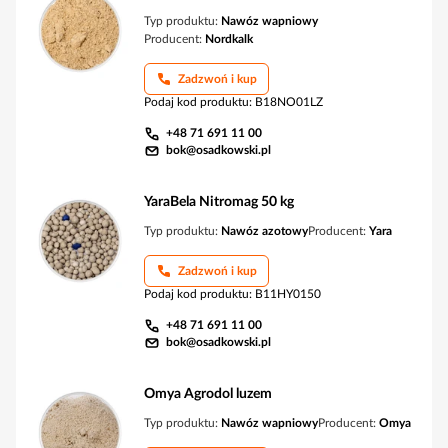
Typ produktu:
Nawóz wapniowy
Producent:
Nordkalk
Zadzwoń i kup
Podaj kod produktu
:
B18NO01LZ
+48 71 691 11 00
bok@osadkowski.pl
YaraBela Nitromag 50 kg
Typ produktu:
Nawóz azotowy
Producent:
Yara
Zadzwoń i kup
Podaj kod produktu
:
B11HY0150
+48 71 691 11 00
bok@osadkowski.pl
Omya Agrodol luzem
Typ produktu:
Nawóz wapniowy
Producent:
Omya