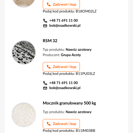
Zadzwoń i kup
Podaj kod produktu
:
B18OM02LZ
+48 71 691 11 00
bok@osadkowski.pl
RSM 32
Typ produktu:
Nawóz azotowy
Producent:
Grupa Azoty
Zadzwoń i kup
Podaj kod produktu
:
B11PU03LZ
+48 71 691 11 00
bok@osadkowski.pl
Mocznik granulowany 500 kg
Typ produktu:
Nawóz azotowy
Zadzwoń i kup
Podaj kod produktu
:
B11IM03BB