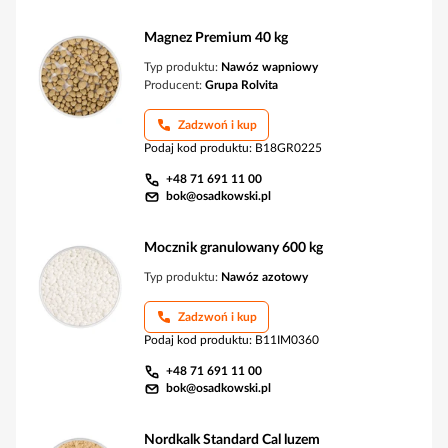
Magnez Premium 40 kg
Typ produktu:
Nawóz wapniowy
Producent:
Grupa Rolvita
Zadzwoń i kup
Podaj kod produktu
:
B18GR0225
+48 71 691 11 00
bok@osadkowski.pl
Mocznik granulowany 600 kg
Typ produktu:
Nawóz azotowy
Zadzwoń i kup
Podaj kod produktu
:
B11IM0360
+48 71 691 11 00
bok@osadkowski.pl
Nordkalk Standard Cal luzem