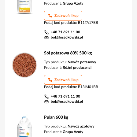
Producent:
Grupa Azoty
Zadzwoń i kup
Podaj kod produktu
:
B11TA17BB
+48 71 691 11 00
bok@osadkowski.pl
Sól potasowa 60% 500 kg
Typ produktu:
Nawóz potasowy
Producent:
Różni producenci
Zadzwoń i kup
Podaj kod produktu
:
B13IM01BB
+48 71 691 11 00
bok@osadkowski.pl
Pulan 600 kg
Typ produktu:
Nawóz azotowy
Producent:
Grupa Azoty