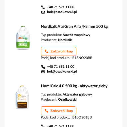
+48 71 691 11 00
bok@osadkowski.pl
Nordkalk AtriGran Alfa 4-8 mm 500 kg
Typ produktu:
Nawóz wapniowy
Producent:
Nordkalk
Zadzwoń i kup
Podaj kod produktu
:
B18NO20BB
+48 71 691 11 00
bok@osadkowski.pl
HumiCalc 4.0 500 kg - aktywator gleby
Typ produktu:
Aktywator glebowy
Producent:
Osadkowski
Zadzwoń i kup
Podaj kod produktu
:
B18OS01BB
+48 71 691 11 00