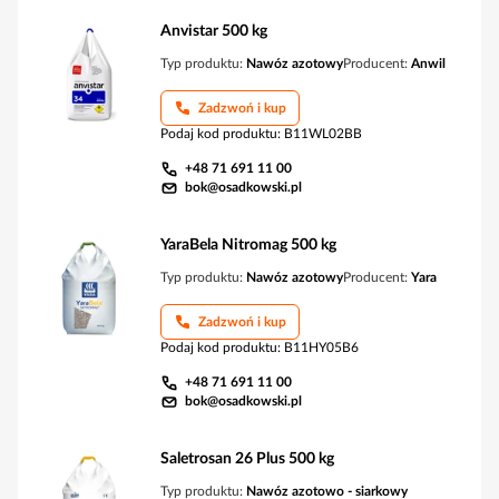
Anvistar 500 kg
Typ produktu:
Nawóz azotowy
Producent:
Anwil
Zadzwoń i kup
Podaj kod produktu
:
B11WL02BB
+48 71 691 11 00
bok@osadkowski.pl
YaraBela Nitromag 500 kg
Typ produktu:
Nawóz azotowy
Producent:
Yara
Zadzwoń i kup
Podaj kod produktu
:
B11HY05B6
+48 71 691 11 00
bok@osadkowski.pl
Saletrosan 26 Plus 500 kg
Typ produktu:
Nawóz azotowo - siarkowy