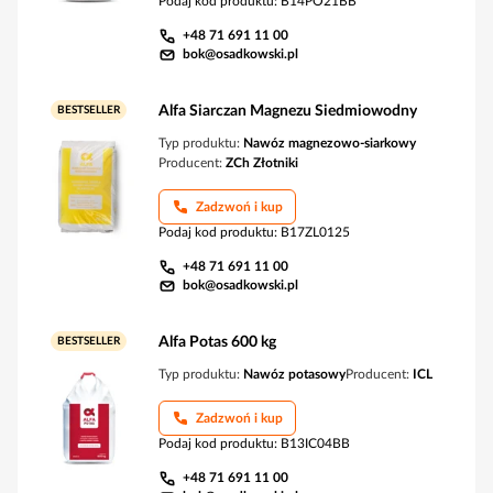
Podaj kod produktu
:
B14PO21BB
+48 71 691 11 00
bok@osadkowski.pl
Alfa Siarczan Magnezu Siedmiowodny
BESTSELLER
Typ produktu:
Nawóz magnezowo-siarkowy
Producent:
ZCh Złotniki
Zadzwoń i kup
Podaj kod produktu
:
B17ZL0125
+48 71 691 11 00
bok@osadkowski.pl
Alfa Potas 600 kg
BESTSELLER
Typ produktu:
Nawóz potasowy
Producent:
ICL
Zadzwoń i kup
Podaj kod produktu
:
B13IC04BB
+48 71 691 11 00