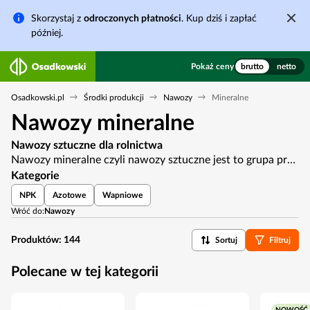
Skorzystaj z
odroczonych płatności
. Kup dziś i zapłać
później.
Pokaż ceny
brutto
netto
Osadkowski.pl
Środki produkcji
Nawozy
Mineralne
Nawozy mineralne
Nawozy sztuczne dla rolnictwa
Nawozy mineralne czyli nawozy sztuczne jest to grupa produktów, których głównym zadaniem jest dostarczenie roślinom uprawnych składników pokarmowych. Zawarte w nawozach sztucznych mikro i makroelementy mogą być w formach dostępnych dla roślin bezpośrednio po aplikacji lub wymagają przemianach biochemicznych w glebie przed ich pobraniem.
Kategorie
NPK
Azotowe
Wapniowe
Wróć do:
Nawozy
Produktów:
144
Sortuj
Filtruj
Polecane w tej kategorii