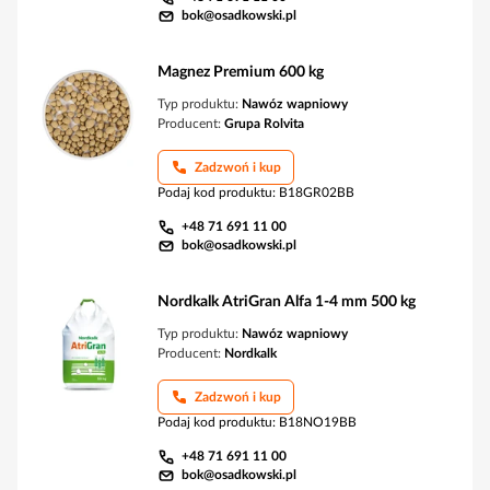
bok@osadkowski.pl
Magnez Premium 600 kg
Typ produktu:
Nawóz wapniowy
Producent:
Grupa Rolvita
Zadzwoń i kup
Podaj kod produktu
:
B18GR02BB
+48 71 691 11 00
bok@osadkowski.pl
Nordkalk AtriGran Alfa 1-4 mm 500 kg
Typ produktu:
Nawóz wapniowy
Producent:
Nordkalk
Zadzwoń i kup
Podaj kod produktu
:
B18NO19BB
+48 71 691 11 00
bok@osadkowski.pl