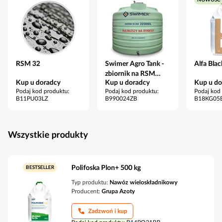
NOWOŚĆ
RSM 32
Swimer Agro Tank -
Alfa Blac
zbiornik na RSM
Kup u doradcy
Kup u doradcy
Kup u do
22000 l
Podaj kod produktu
:
Podaj kod produktu
:
Podaj kod
B11PU03LZ
B990024ZB
B18KG05
Wszystkie produkty
Polifoska Plon+ 500 kg
BESTSELLER
Typ produktu:
Nawóz wieloskładnikowy
Producent:
Grupa Azoty
Zadzwoń i kup