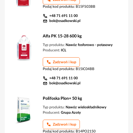
Podaj kod produktu
:
B15FS03BB
+48 71 691 11 00
bok@osadkowski.pl
Alfa PK 15-28 600 kg
Typ produktu:
Nawóz fosforowo - potasowy
Producent:
ICL
Zadzwoń i kup
Podaj kod produktu
:
B15IC04BB
+48 71 691 11 00
bok@osadkowski.pl
Polifoska Plon+ 50 kg
Typ produktu:
Nawóz wieloskładnikowy
Producent:
Grupa Azoty
Zadzwoń i kup
Podaj kod produktu
:
B14PO2150