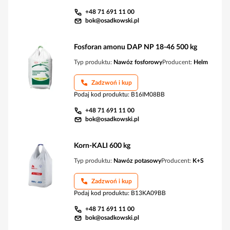
+48 71 691 11 00
bok@osadkowski.pl
Fosforan amonu DAP NP 18-46 500 kg
Typ produktu:
Nawóz fosforowy
Producent:
Helm
Zadzwoń i kup
Podaj kod produktu
:
B16IM08BB
+48 71 691 11 00
bok@osadkowski.pl
Korn-KALI 600 kg
Typ produktu:
Nawóz potasowy
Producent:
K+S
Zadzwoń i kup
Podaj kod produktu
:
B13KA09BB
+48 71 691 11 00
bok@osadkowski.pl