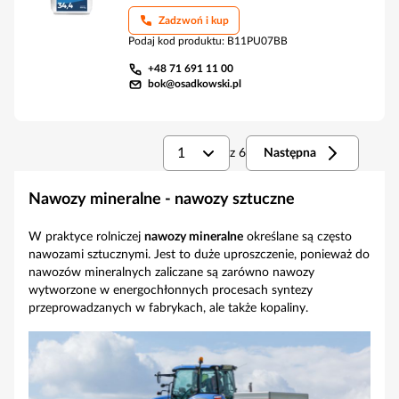
Zadzwoń i kup
Podaj kod produktu
:
B11PU07BB
+48 71 691 11 00
bok@osadkowski.pl
1
z
6
Następna
Nawozy mineralne - nawozy sztuczne
W praktyce rolniczej
nawozy mineralne
określane są często
nawozami sztucznymi. Jest to duże uproszczenie, ponieważ do
nawozów mineralnych zaliczane są zarówno nawozy
wytworzone w energochłonnych procesach syntezy
przeprowadzanych w fabrykach, ale także kopaliny.