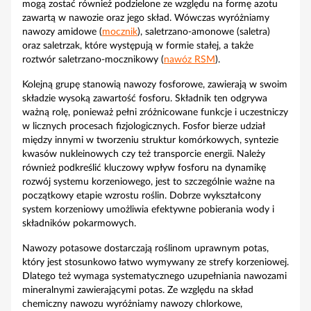
mogą zostać również podzielone ze względu na formę azotu
zawartą w nawozie oraz jego skład. Wówczas wyróżniamy
nawozy amidowe (
mocznik
), saletrzano-amonowe (saletra)
oraz saletrzak, które występują w formie stałej, a także
roztwór saletrzano-mocznikowy (
nawóz RSM
).
Kolejną grupę stanowią nawozy fosforowe, zawierają w swoim
składzie wysoką zawartość fosforu. Składnik ten odgrywa
ważną rolę, ponieważ pełni zróżnicowane funkcje i uczestniczy
w licznych procesach fizjologicznych. Fosfor bierze udział
między innymi w tworzeniu struktur komórkowych, syntezie
kwasów nukleinowych czy też transporcie energii. Należy
również podkreślić kluczowy wpływ fosforu na dynamikę
rozwój systemu korzeniowego, jest to szczególnie ważne na
początkowy etapie wzrostu roślin. Dobrze wykształcony
system korzeniowy umożliwia efektywne pobierania wody i
składników pokarmowych.
Nawozy potasowe dostarczają roślinom uprawnym potas,
który jest stosunkowo łatwo wymywany ze strefy korzeniowej.
Dlatego też wymaga systematycznego uzupełniania nawozami
mineralnymi zawierającymi potas. Ze względu na skład
chemiczny nawozu wyróżniamy nawozy chlorkowe,