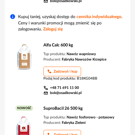
bok@osadkowski.pl
Kupuj taniej, uzyskaj dostęp do
cennika indywidualnego
.
Ceny i warunki promocji mogą zmienić się po
zalogowaniu.
Zaloguj się
Alfa Calc 600 kg
Typ produktu:
Nawóz wapniowy
Producent:
Fabryka Nawozów Krzepice
Zadzwoń i kup
Podaj kod produktu
:
B18KG04BB
+48 71 691 11 00
bok@osadkowski.pl
SuproBacil 26 500 kg
NOWOŚĆ
Typ produktu:
Nawóz fosforowo - potasowy
Producent:
Fabryka Zieleni
Zadzwoń i kup