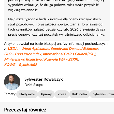
sygnałów wskazuje, że druga połowa roku może przynieść
większą zmienność.
Najbliższe tygodnie będą kluczowe dla oceny rzeczywistych
strat pogodowych oraz jakości nowego ziarna. To właśnie od
tych czynników zależeć będzie, czy lato 2026 przyniesie dalszą
presję cenową, czy też początek wyraźniejszego odbicia rynku.
Artykuł powstał na bazie bieżącej analizy informacji pochodzących
z:
USDA – World Agricultural Supply and Demand Estimates
,
FAO – Food Price Index
,
International Grains Council (IGC)
,
Ministerstwo Rolnictwa i Rozwoju Wsi – ZSRIR
,
KOWR – Rynek zbóż
.
Sylwester Kowalczyk
Dział Skupu
Tematy:
Płody rolne
Uprawy
Zboża
Kukurydza
Sylwester Kowa
Przeczytaj również