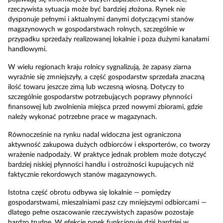
rzeczywista sytuacja może być bardziej złożona. Rynek nie
dysponuje pełnymi i aktualnymi danymi dotyczącymi stanów
magazynowych w gospodarstwach rolnych, szczególnie w
przypadku sprzedaży realizowanej lokalnie i poza dużymi kanałami
handlowymi.
W wielu regionach kraju rolnicy sygnalizują, że zapasy ziarna
wyraźnie się zmniejszyły, a część gospodarstw sprzedała znaczną
ilość towaru jeszcze zimą lub wczesną wiosną. Dotyczy to
szczególnie gospodarstw potrzebujących poprawy płynności
finansowej lub zwolnienia miejsca przed nowymi zbiorami, gdzie
należy wykonać potrzebne prace w magazynach.
Równocześnie na rynku nadal widoczna jest ograniczona
aktywność zakupowa dużych odbiorców i eksporterów, co tworzy
wrażenie nadpodaży. W praktyce jednak problem może dotyczyć
bardziej niskiej płynności handlu i ostrożności kupujących niż
faktycznie rekordowych stanów magazynowych.
Istotna część obrotu odbywa się lokalnie — pomiędzy
gospodarstwami, mieszalniami pasz czy mniejszymi odbiorcami —
dlatego pełne oszacowanie rzeczywistych zapasów pozostaje
bardzo trudne. W efekcie rynek funkcjonuje dziś bardziej w