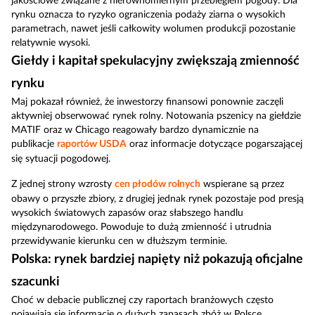
jakościowe związane z nierównomiernym przebiegiem pogody. Dla
rynku oznacza to ryzyko ograniczenia podaży ziarna o wysokich
parametrach, nawet jeśli całkowity wolumen produkcji pozostanie
relatywnie wysoki.
Giełdy i kapitał spekulacyjny zwiększają zmienność
rynku
Maj pokazał również, że inwestorzy finansowi ponownie zaczęli
aktywniej obserwować rynek rolny. Notowania pszenicy na giełdzie
MATIF oraz w Chicago reagowały bardzo dynamicznie na
publikacje
raportów USDA
oraz informacje dotyczące pogarszającej
się sytuacji pogodowej.
Z jednej strony wzrosty
cen płodów rolnych
wspierane są przez
obawy o przyszłe zbiory, z drugiej jednak rynek pozostaje pod presją
wysokich światowych zapasów oraz słabszego handlu
międzynarodowego. Powoduje to dużą zmienność i utrudnia
przewidywanie kierunku cen w dłuższym terminie.
Polska: rynek bardziej napięty niż pokazują oficjalne
szacunki
Choć w debacie publicznej czy raportach branżowych często
pojawiają się informacje o dużych zapasach zbóż w Polsce,