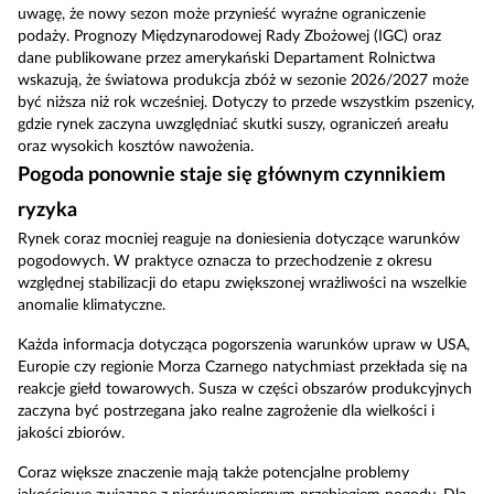
uwagę, że nowy sezon może przynieść wyraźne ograniczenie
podaży. Prognozy Międzynarodowej Rady Zbożowej (IGC) oraz
dane publikowane przez amerykański Departament Rolnictwa
wskazują, że światowa produkcja zbóż w sezonie 2026/2027 może
być niższa niż rok wcześniej. Dotyczy to przede wszystkim pszenicy,
gdzie rynek zaczyna uwzględniać skutki suszy, ograniczeń areału
oraz wysokich kosztów nawożenia.
Pogoda ponownie staje się głównym czynnikiem
ryzyka
Rynek coraz mocniej reaguje na doniesienia dotyczące warunków
pogodowych. W praktyce oznacza to przechodzenie z okresu
względnej stabilizacji do etapu zwiększonej wrażliwości na wszelkie
anomalie klimatyczne.
Każda informacja dotycząca pogorszenia warunków upraw w USA,
Europie czy regionie Morza Czarnego natychmiast przekłada się na
reakcje giełd towarowych. Susza w części obszarów produkcyjnych
zaczyna być postrzegana jako realne zagrożenie dla wielkości i
jakości zbiorów.
Coraz większe znaczenie mają także potencjalne problemy