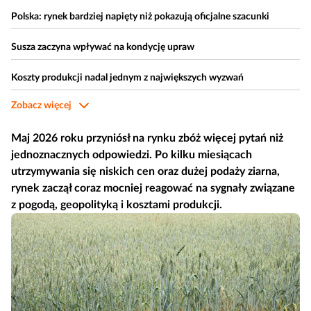
Polska: rynek bardziej napięty niż pokazują oficjalne szacunki
Susza zaczyna wpływać na kondycję upraw
Koszty produkcji nadal jednym z największych wyzwań
Zobacz więcej
Podsumowanie: Rynek czeka na rozstrzygnięcie przed żniwami
Maj 2026 roku przyniósł na rynku zbóż więcej pytań niż
jednoznacznych odpowiedzi. Po kilku miesiącach
utrzymywania się niskich cen oraz dużej podaży ziarna,
rynek zaczął coraz mocniej reagować na sygnały związane
z pogodą, geopolityką i kosztami produkcji.