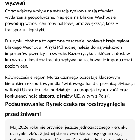
wyzwań
Coraz większy wpływ na sytuację rynkową mają również
wydarzenia geopolityczne. Napięcia na Bliskim Wschodzie
powodują wzrost cen ropy naftowej oraz zwiększają koszty
transportu i logistyki.
Dla rynku zbóż ma to ogromne znaczenie, ponieważ kraje regionu
Bliskiego Wschodu i Afryki Północnej należą do największych
importerów pszenicy na świecie. Każde ryzyko zakłócenia dostaw
lub wzrostu kosztów frachtu wpływa na zachowanie importerów i
poziom cen.
Równocześnie region Morza Czarnego pozostaje kluczowym
kierunkiem eksportowym dla światowego handlu pszenicą. Sytuacja
w Rosji i Ukrainie nadal oddziałuje na europejski rynek zbóż oraz
konkurencyjność eksportu z krajów UE, w tym z Polski.
Podsumowanie: Rynek czeka na rozstrzygnięcie
przed żniwami
Maj 2026 roku nie przyniósł jeszcze jednoznacznego kierunku
dla rynku zbóż. Z jednej strony wysokie zapasy ograniczają
potencjał silnych wzrostów cen. Z drugiej jednak coraz więcej