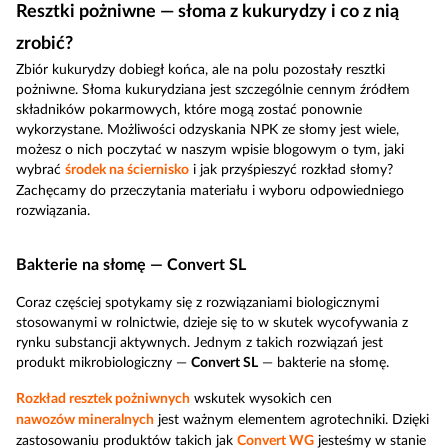
Resztki pożniwne — słoma z kukurydzy i co z nią
zrobić?
Zbiór kukurydzy dobiegł końca, ale na polu pozostały resztki
pożniwne. Słoma kukurydziana jest szczególnie cennym źródłem
składników pokarmowych, które mogą zostać ponownie
wykorzystane. Możliwości odzyskania NPK ze słomy jest wiele,
możesz o nich poczytać w naszym wpisie blogowym o tym, jaki
wybrać
środek na ściernisko
i jak przyśpieszyć rozkład słomy?
Zachęcamy do przeczytania materiału i wyboru odpowiedniego
rozwiązania.
Bakterie na słomę — Convert SL
Coraz częściej spotykamy się z rozwiązaniami biologicznymi
stosowanymi w rolnictwie, dzieje się to w skutek wycofywania z
rynku substancji aktywnych. Jednym z takich rozwiązań jest
produkt mikrobiologiczny —
Convert SL
— bakterie na słomę.
Rozkład resztek pożniwnych
wskutek wysokich cen
nawozów mineralnych
jest ważnym elementem agrotechniki. Dzięki
zastosowaniu produktów takich jak
Convert WG
jesteśmy w stanie