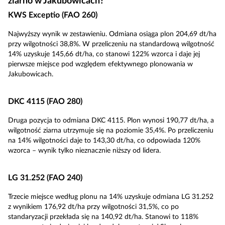
ziarno w Jakubowicach?
KWS Exceptio (FAO 260)
Najwyższy wynik w zestawieniu. Odmiana osiąga plon 204,69 dt/ha
przy wilgotności 38,8%. W przeliczeniu na standardową wilgotność
14% uzyskuje 145,66 dt/ha, co stanowi 122% wzorca i daje jej
pierwsze miejsce pod względem efektywnego plonowania w
Jakubowicach.
DKC 4115 (FAO 280)
Druga pozycja to odmiana DKC 4115. Plon wynosi 190,77 dt/ha, a
wilgotność ziarna utrzymuje się na poziomie 35,4%. Po przeliczeniu
na 14% wilgotności daje to 143,30 dt/ha, co odpowiada 120%
wzorca – wynik tylko nieznacznie niższy od lidera.
LG 31.252 (FAO 240)
Trzecie miejsce według plonu na 14% uzyskuje odmiana LG 31.252
z wynikiem 176,92 dt/ha przy wilgotności 31,5%, co po
standaryzacji przekłada się na 140,92 dt/ha. Stanowi to 118%