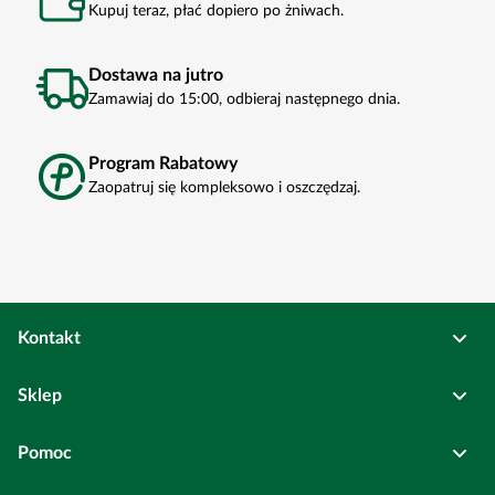
Kupuj teraz, płać dopiero po żniwach.
Dostawa na jutro
Zamawiaj do 15:00, odbieraj następnego dnia.
Program Rabatowy
Zaopatruj się kompleksowo i oszczędzaj.
Kontakt
Osadkowski Sp. z o.o.
Sklep
Bierutów
ul. Kolejowa
6
Pełne dane rejestrowe
Pomoc
Wszystkie kategorie