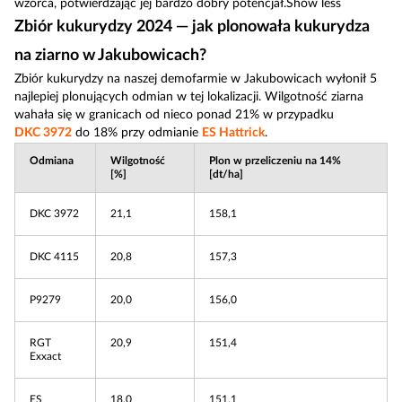
wzorca, potwierdzając jej bardzo dobry potencjał.Show less
Zbiór kukurydzy 2024 — jak plonowała kukurydza
na ziarno w Jakubowicach?
Zbiór kukurydzy na naszej demofarmie w Jakubowicach wyłonił 5
najlepiej plonujących odmian w tej lokalizacji. Wilgotność ziarna
wahała się w granicach od nieco ponad 21% w przypadku
DKC 3972
do 18% przy odmianie
ES Hattrick
.
Odmiana
Wilgotność
Plon w przeliczeniu na 14%
[%]
[dt/ha]
DKC 3972
21,1
158,1
DKC 4115
20,8
157,3
P9279
20,0
156,0
RGT
20,9
151,4
Exxact
ES
18,0
151,1