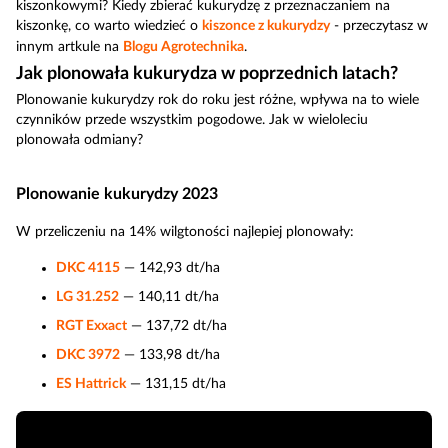
kiszonkowymi? Kiedy zbierać kukurydzę z przeznaczaniem na
kiszonkę, co warto wiedzieć o
kiszonce z kukurydzy
- przeczytasz w
innym artkule na
Blogu Agrotechnika
.
Jak plonowała kukurydza w poprzednich latach?
Plonowanie kukurydzy rok do roku jest różne, wpływa na to wiele
czynników przede wszystkim pogodowe. Jak w wieloleciu
plonowała odmiany?
Plonowanie kukurydzy 2023
W przeliczeniu na 14% wilgtoności najlepiej plonowały:
DKC 4115
— 142,93 dt/ha
LG 31.252
— 140,11 dt/ha
RGT Exxact
— 137,72 dt/ha
DKC 3972
— 133,98 dt/ha
ES Hattrick
— 131,15 dt/ha