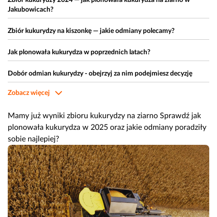
Zbiór kukurydzy 2024 — jak plonowała kukurydza na ziarno w
Jakubowicach?
Zbiór kukurydzy na kiszonkę — jakie odmiany polecamy?
Jak plonowała kukurydza w poprzednich latach?
Dobór odmian kukurydzy - obejrzyj za nim podejmiesz decyzję
Zobacz więcej
Resztki pożniwne — słoma z kukurydzy i co z nią zrobić?
Mamy już wyniki zbioru kukurydzy na ziarno Sprawdź jak
plonowała kukurydza w 2025 oraz jakie odmiany poradziły
sobie najlepiej?