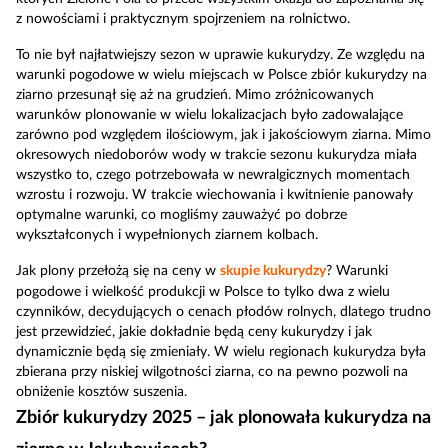
z nowościami i praktycznym spojrzeniem na rolnictwo.
To nie był najłatwiejszy sezon w uprawie kukurydzy. Ze względu na
warunki pogodowe w wielu miejscach w Polsce zbiór kukurydzy na
ziarno przesunął się aż na grudzień. Mimo zróżnicowanych
warunków plonowanie w wielu lokalizacjach było zadowalające
zarówno pod względem ilościowym, jak i jakościowym ziarna. Mimo
okresowych niedoborów wody w trakcie sezonu kukurydza miała
wszystko to, czego potrzebowała w newralgicznych momentach
wzrostu i rozwoju. W trakcie wiechowania i kwitnienie panowały
optymalne warunki, co mogliśmy zauważyć po dobrze
wykształconych i wypełnionych ziarnem kolbach.
Jak plony przełożą się na ceny w
skupie kukurydzy
? Warunki
pogodowe i wielkość produkcji w Polsce to tylko dwa z wielu
czynników, decydujących o cenach płodów rolnych, dlatego trudno
jest przewidzieć, jakie dokładnie będą ceny kukurydzy i jak
dynamicznie będą się zmieniały. W wielu regionach kukurydza była
zbierana przy niskiej wilgotności ziarna, co na pewno pozwoli na
obniżenie kosztów suszenia.
Zbiór kukurydzy 2025 – jak plonowała kukurydza na