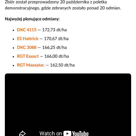
Zbiór został przeprowadzony 20 października z poletka
demonstracyjnego, gdzie zebranych zostało ponad 20 odmian.
Najwyżej plonujące odmiany
:
DKC 4115
— 172,73 dt/ha
ES Hattrick
— 170,67 dt/ha
DKC 3088
— 166,25 dt/ha
RGT Exxact
— 166,00 dt/ha
RGT Maxxatac
— 162,50 dt/ha