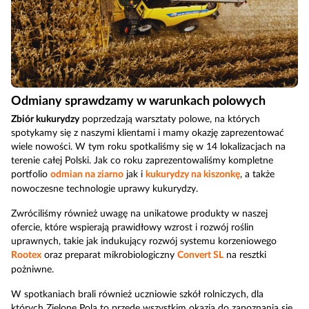
Odmiany sprawdzamy w warunkach polowych
Zbiór kukurydzy
poprzedzają warsztaty polowe, na których
spotykamy się z naszymi klientami i mamy okazję zaprezentować
wiele nowości. W tym roku spotkaliśmy się w 14 lokalizacjach na
terenie całej Polski. Jak co roku zaprezentowaliśmy kompletne
portfolio
odmian na ziarno
jak i
kukurydzy na kiszonkę
, a także
nowoczesne technologie uprawy kukurydzy.
Zwróciliśmy również uwagę na unikatowe produkty w naszej
ofercie, które wspierają prawidłowy wzrost i rozwój roślin
uprawnych, takie jak indukujący rozwój systemu korzeniowego
Rootex
oraz preparat mikrobiologiczny
Convert SL
na resztki
pożniwne.
W spotkaniach brali również uczniowie szkół rolniczych, dla
których Zielone Pola to przede wszystkim okazja do zapoznania się