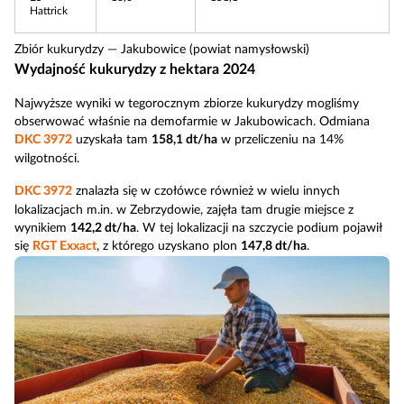
Hattrick
Zbiór kukurydzy — Jakubowice (powiat namysłowski)
Wydajność kukurydzy z hektara 2024
Najwyższe wyniki w tegorocznym zbiorze kukurydzy mogliśmy
obserwować właśnie na demofarmie w Jakubowicach. Odmiana
DKC 3972
uzyskała tam
158,1 dt/ha
w przeliczeniu na 14%
wilgotności.
DKC 3972
znalazła się w czołówce również w wielu innych
lokalizacjach m.in. w Zebrzydowie, zajęła tam drugie miejsce z
wynikiem
142,2 dt/ha
. W tej lokalizacji na szczycie podium pojawił
się
RGT Exxact
, z którego uzyskano plon
147,8 dt/ha
.