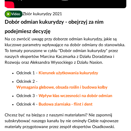
Zbiór kukurydzy 2021
Video
Dobór odmian kukurydzy - obejrzyj za nim
podejmiesz decyzję
Na co zwrócić uwagę przy doborze odmian kukurydzy, jakie są
kluczowe parametry wpływające na dobór odmiany do stanowiska.
To tematy poruszone w cyklu "Dobór odmian kukurydzy" przez
naszych ekspertów Marcina Kaczmarka z Działu Doradztwa i
Rozwoju oraz Aleksandra Wysockiego z Działu Nasion.
Odcinek 1 -
Kierunek użytkowania kukurydzy
Odcinek 2 -
Wymagania glebowe, obsada roślin i budowa kolby
Odcinek 3 -
Wpływ klas wczesności na dobór odmian
Odcinek 4 -
Budowa ziarniaka - flint i dent
Chcesz być na bieżąco z naszymi materiałami? Nie zapomnij
subskrybować naszego kanału by nie ominęły Ciebie najnowsze
materiały przygotowane przez zespół ekspertów Osadkowski.