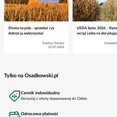
Słoma na polu - sprzedać czy
USDA lipiec 2026 – Ryne
dobrze ją wykorzystać
wciąż czeka na decydują
Ewelina Tomera
Sylweste
23.07.2026
Tylko na Osadkowski.pl
Cennik indywidualny
Korzystaj z oferty dopasowanej do Ciebie.
Odroczona płatność