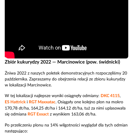
Zbiór kukurydzy 2022 — Marcinowice (pow. świdnicki)
Żniwa 2022 z naszych poletek demonstracyjnych rozpoczęliśmy 20
października. Zapraszamy do obejrzenia relacji ze zbioru kukurydzy
w lokalizacji Marcinowice.
W tej lokalizacji najlepsze wyniki osiągnęły odmiany:
DKC 4115
,
ES Hattrick
i
RGT Maxxatac
. Osiągały one kolejno plon na mokro
170,78 dt/ha, 164,25 dt/ha i 164,12 dt/ha, tuż za nimi uplasowała
się odmiana
RGT Exxact
z wynikiem 163,06 dt/ha.
Po przeliczeniu plonu na 14% wilgotności wyglądał dla tych odmian
następująco: