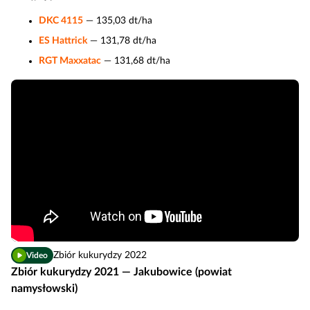
DKC 4115
— 135,03 dt/ha
ES Hattrick
— 131,78 dt/ha
RGT Maxxatac
— 131,68 dt/ha
Zbiór kukurydzy 2022
Video
Zbiór kukurydzy 2021 — Jakubowice (powiat
namysłowski)