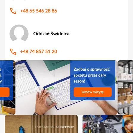
+48 65 546 28 86
Oddział Świdnica
+48 74 857 51 20
o
Zadbaj o sprawność
j
sprzętu przez cały
y
sezon!
Umów wizytę