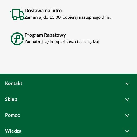
Dostawa na jutro
Zamawiaj do 15:00, odbieraj następnego dnia.
Program Rabatowy
Zaopatruj się kompleksowo i oszczędzaj.
Kontakt
Osadkowski Sp. z o.o.
Sklep
Bierutów
ul. Kolejowa
6
Pełne dane rejestrowe
Pomoc
Wszystkie kategorie
Centrala:
Wiedza
Panel Klienta
Najczęściej zadawane pytania
+48 71 314 64 54