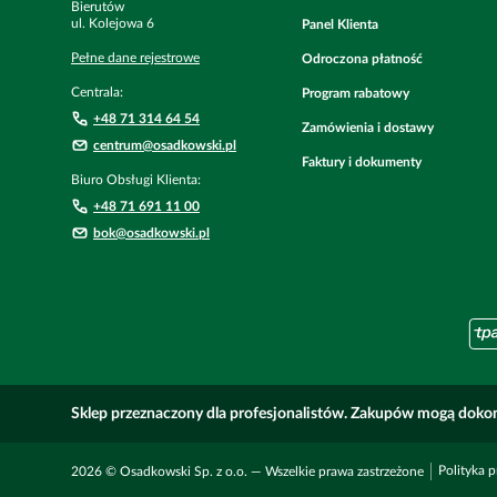
Bierutów
ul. Kolejowa
6
Panel Klienta
Pełne dane rejestrowe
Odroczona płatność
Centrala:
Program rabatowy
+48 71 314 64 54
Zamówienia i dostawy
centrum@osadkowski.pl
Faktury i dokumenty
Biuro Obsługi Klienta:
+48 71 691 11 00
bok@osadkowski.pl
Sklep przeznaczony dla profesjonalistów. Zakupów mogą dokon
Polityka 
2026 © Osadkowski Sp. z o.o. — Wszelkie prawa zastrzeżone