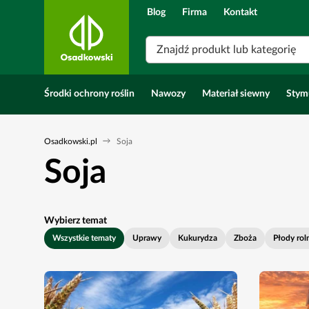
Blog
Firma
Kontakt
Znajdź produkt lub kategorię
Środki ochrony roślin
Nawozy
Materiał siewny
Stym
Osadkowski.pl
Soja
Soja
Wybierz temat
Wszystkie tematy
Uprawy
Kukurydza
Zboża
Płody rol