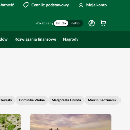
płatność
Cennik: podstawowy
Moje konto
Pokaż ceny
brutto
netto
odów
Rozwiązania finansowe
Nagrody
Chwasty
Dominika Wolna
Małgorzata Hereda
Marcin Kaczmarek
Naw