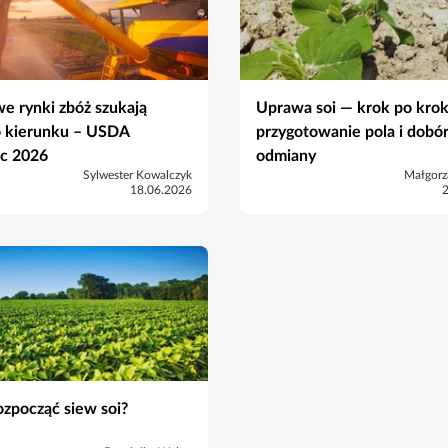
e rynki zbóż szukają
Uprawa soi — krok po krok
 kierunku – USDA
przygotowanie pola i dobó
c 2026
odmiany
Sylwester Kowalczyk
Małgorz
18.06.2026
ozpocząć siew soi?