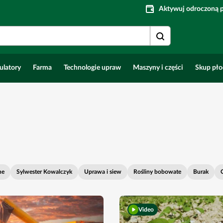
Aktywuj odroczoną 
ulatory
Farma
Technologie upraw
Maszyny i części
Skup pł
ne
Sylwester Kowalczyk
Uprawa i siew
Rośliny bobowate
Burak
Video