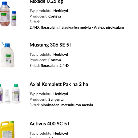
Rexade 0,25 kg
Typ produktu:
Herbicyd
Producent:
Corteva
Skład:
2,4-D, florasulam, halauksyfen metylu - Arylex, piroksulam
Mustang 306 SE 5 l
Typ produktu:
Herbicyd
Producent:
Corteva
Skład:
florasulam, 2,4-D
Axial Komplett Pak na 2 ha
Typ produktu:
Herbicyd
Producent:
Syngenta
Skład:
pinoksaden, metsulfuron metylu
Activus 400 SC 5 l
Typ produktu:
Herbicyd