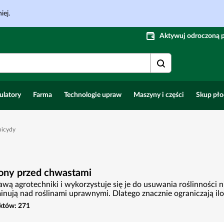
iej.
Aktywuj odroczoną 
ulatory
Farma
Technologie upraw
Maszyny i części
Skup pł
bicydy
ony przed chwastami
ą agrotechniki i wykorzystuje się je do usuwania roślinności n
nują nad roślinami uprawnymi. Dlatego znacznie ograniczają iloś
któw:
271