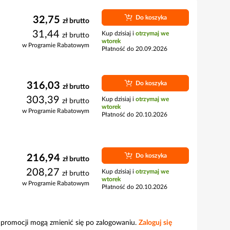
Do koszyka
32,75
zł
brutto
31,44
Kup dzisiaj i
otrzymaj we
zł
brutto
wtorek
w Programie Rabatowym
Płatność do 20.09.2026
Do koszyka
316,03
zł
brutto
303,39
Kup dzisiaj i
otrzymaj we
zł
brutto
wtorek
w Programie Rabatowym
Płatność do 20.10.2026
Do koszyka
216,94
zł
brutto
208,27
Kup dzisiaj i
otrzymaj we
zł
brutto
wtorek
w Programie Rabatowym
Płatność do 20.10.2026
i promocji mogą zmienić się po zalogowaniu.
Zaloguj się