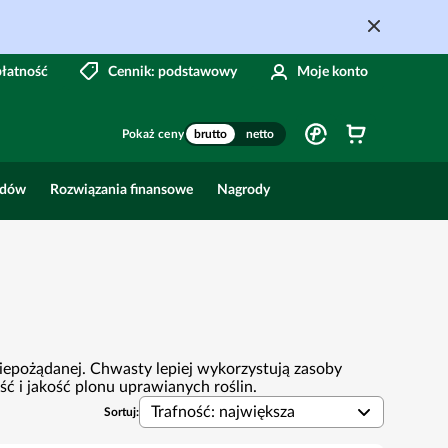
płatność
Cennik: podstawowy
Moje konto
Pokaż ceny
brutto
netto
odów
Rozwiązania finansowe
Nagrody
iepożądanej. Chwasty lepiej wykorzystują zasoby
ć i jakość plonu uprawianych roślin.
Trafność: największa
Sortuj: