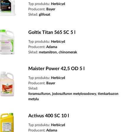
Typ produktu:
Herbicyd
Producent:
Bayer
Skład:
glifosat
Goltix Titan 565 SC 5 l
Typ produktu:
Herbicyd
Producent:
Adama
Skład:
metamitron, chinomerak
Maister Power 42,5 OD 5 l
Typ produktu:
Herbicyd
Producent:
Bayer
Skład:
foramsulfuron, jodosulfuron metylosodowy, tienkarbazon
metylu
Activus 400 SC 10 l
Typ produktu:
Herbicyd
Producent:
Adama