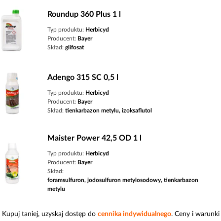
Roundup 360 Plus 1 l
Typ produktu:
Herbicyd
Producent:
Bayer
Skład:
glifosat
Adengo 315 SC 0,5 l
Typ produktu:
Herbicyd
Producent:
Bayer
Skład:
tienkarbazon metylu, izoksaflutol
Maister Power 42,5 OD 1 l
Typ produktu:
Herbicyd
Producent:
Bayer
Skład:
foramsulfuron, jodosulfuron metylosodowy, tienkarbazon
metylu
Kupuj taniej, uzyskaj dostęp do
cennika indywidualnego
. Ceny i warunk