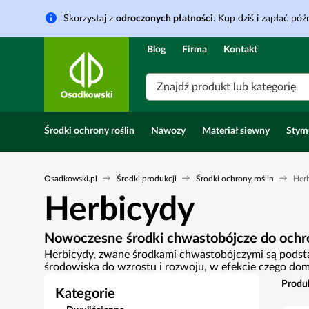
Skorzystaj z
odroczonych płatności
. Kup dziś i zapłać późn
Blog
Firma
Kontakt
Znajdź produkt lub kategorię
Środki ochrony roślin
Nawozy
Materiał siewny
Stym
Osadkowski.pl
Środki produkcji
Środki ochrony roślin
Her
Herbicydy
Nowoczesne środki chwastobójcze do ochr
Herbicydy, zwane środkami chwastobójczymi są podstaw
środowiska do wzrostu i rozwoju, w efekcie czego domi
Produ
Kategorie