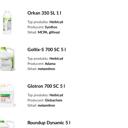
Orkan 350 SL 1 l
Typ produktu:
Herbicyd
Producent:
Synthos
Skład:
MCPA, glifosat
Goltix-S 700 SC 5 l
Typ produktu:
Herbicyd
Producent:
Adama
Skład:
metamitron
Glotron 700 SC 5 l
Typ produktu:
Herbicyd
Producent:
Globachem
Skład:
metamitron
Roundup Dynamic 5 l