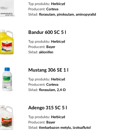
Typ produktu:
Herbicyd
Producent:
Corteva
Skład:
florasulam, piroksulam, aminopyralid
Bandur 600 SC 5 l
Typ produktu:
Herbicyd
Producent:
Bayer
Skład:
aklonifen
Mustang 306 SE 1 l
Typ produktu:
Herbicyd
Producent:
Corteva
Skład:
florasulam, 2,4-D
Adengo 315 SC 5 l
Typ produktu:
Herbicyd
Producent:
Bayer
Skład:
tienkarbazon metylu, izoksaflutol