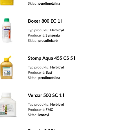
Skład:
pendimetalina
Boxer 800 EC 1 l
Typ produktu:
Herbicyd
Producent:
Syngenta
Skład:
prosulfokarb
Stomp Aqua 455 CS 5 l
Typ produktu:
Herbicyd
Producent:
Basf
Skład:
pendimetalina
Venzar 500 SC 1 l
Typ produktu:
Herbicyd
Producent:
FMC
Skład:
lenacyl