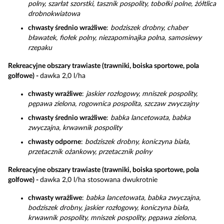
polny, szarłat szorstki, tasznik pospolity, tobołki polne, żółtlica
drobnokwiatowa
chwasty średnio wrażliwe
:
bodziszek drobny, chaber
bławatek, fiołek polny, niezapominajka polna, samosiewy
rzepaku
Rekreacyjne obszary trawiaste (trawniki, boiska sportowe, pola
golfowe) -
dawka 2,0 l/ha
chwasty wrażliwe
:
jaskier rozłogowy, mniszek pospolity,
pępawa zielona, rogownica pospolita, szczaw zwyczajny
chwasty średnio wrażliwe
:
babka lancetowata, babka
zwyczajna, krwawnik pospolity
chwasty odporne
:
bodziszek drobny, koniczyna biała,
przetacznik ożankowy, przetacznik polny
Rekreacyjne obszary trawiaste (trawniki, boiska sportowe, pola
golfowe) -
dawka 2,0 l/ha stosowana dwukrotnie
chwasty wrażliwe
:
babka lancetowata, babka zwyczajna,
bodziszek drobny, jaskier rozłogowy, koniczyna biała,
krwawnik pospolity, mniszek pospolity, pępawa zielona,