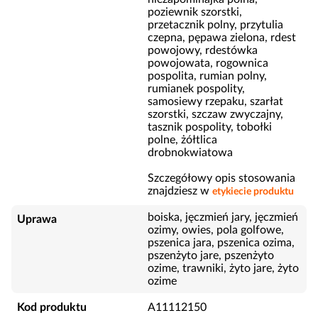
poziewnik szorstki,
przetacznik polny, przytulia
czepna, pępawa zielona, rdest
powojowy, rdestówka
powojowata, rogownica
pospolita, rumian polny,
rumianek pospolity,
samosiewy rzepaku, szarłat
szorstki, szczaw zwyczajny,
tasznik pospolity, tobołki
polne, żółtlica
drobnokwiatowa
Szczegółowy opis stosowania
znajdziesz w
etykiecie produktu
boiska, jęczmień jary, jęczmień
Uprawa
ozimy, owies, pola golfowe,
pszenica jara, pszenica ozima,
pszenżyto jare, pszenżyto
ozime, trawniki, żyto jare, żyto
ozime
Kod produktu
A11112150