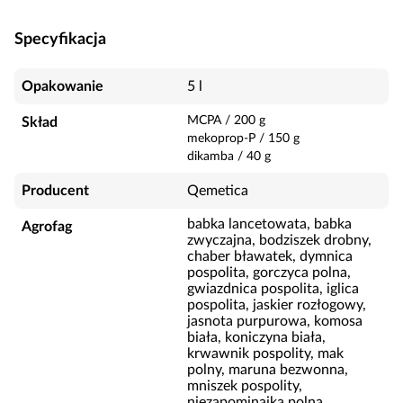
Specyfikacja
Opakowanie
5 l
MCPA
/
200
g
Skład
mekoprop-P
/
150
g
dikamba
/
40
g
Producent
Qemetica
babka lancetowata, babka
Agrofag
zwyczajna, bodziszek drobny,
chaber bławatek, dymnica
pospolita, gorczyca polna,
gwiazdnica pospolita, iglica
pospolita, jaskier rozłogowy,
jasnota purpurowa, komosa
biała, koniczyna biała,
krwawnik pospolity, mak
polny, maruna bezwonna,
mniszek pospolity,
niezapominajka polna,