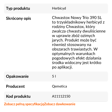
Typ produktu
Herbicyd
Chwastox Nowy Trio 390 SL
Skrócony opis
to trzyskładnikowy herbicyd z
rodziny Chwastox, który
zwalcza chwasty dwuliścienne
w uprawie zbóż ozimych
jarych. Produkt może być
również stosowany na
obszarach trawiastych. W
optymalnych warunkach
pogodowych efekt działania
środka widoczny jest krótko
po aplikacji.
Opakowanie
5 l
Producent
Qemetica
Kod produktu
A11112150
Zobacz pełną specyfikację
Zobacz dawkowanie