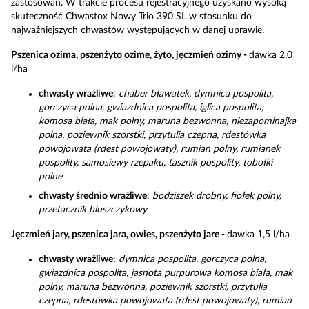
zastosowań. W trakcie procesu rejestracyjnego uzyskano wysoką
skuteczność Chwastox Nowy Trio 390 SL w stosunku do
najważniejszych chwastów występujących w danej uprawie.
Pszenica ozima, pszenżyto ozime, żyto, jęczmień ozimy -
dawka 2,0
l/ha
chwasty wrażliwe
:
chaber bławatek, dymnica pospolita,
gorczyca polna, gwiazdnica pospolita, iglica pospolita,
komosa biała, mak polny, maruna bezwonna, niezapominajka
polna, poziewnik szorstki, przytulia czepna, rdestówka
powojowata (rdest powojowaty), rumian polny, rumianek
pospolity, samosiewy rzepaku, tasznik pospolity, tobołki
polne
chwasty średnio wrażliwe
:
bodziszek drobny, fiołek polny,
przetacznik bluszczykowy
Jęczmień jary, pszenica jara, owies, pszenżyto jare -
dawka 1,5 l/ha
chwasty wrażliwe
:
dymnica pospolita, gorczyca polna,
gwiazdnica pospolita, jasnota purpurowa komosa biała, mak
polny, maruna bezwonna, poziewnik szorstki, przytulia
czepna, rdestówka powojowata (rdest powojowaty), rumian