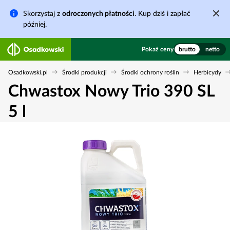
Skorzystaj z
odroczonych płatności
. Kup dziś i zapłać
później.
Pokaż ceny
brutto
netto
Osadkowski.pl
Środki produkcji
Środki ochrony roślin
Herbicydy
Chwastox Nowy Trio 390 SL
5 l