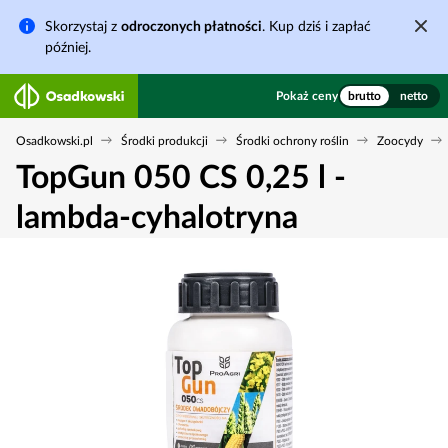
Skorzystaj z
odroczonych płatności
. Kup dziś i zapłać
później.
Pokaż ceny
brutto
netto
Osadkowski.pl
Środki produkcji
Środki ochrony roślin
Zoocydy
TopGun 050 CS 0,25 l -
lambda-cyhalotryna