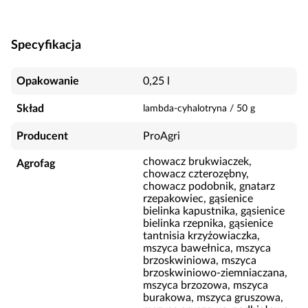
Specyfikacja
Opakowanie
0,25 l
Skład
lambda-cyhalotryna
/
50
g
Producent
ProAgri
chowacz brukwiaczek,
Agrofag
chowacz czterozębny,
chowacz podobnik, gnatarz
rzepakowiec, gąsienice
bielinka kapustnika, gąsienice
bielinka rzepnika, gąsienice
tantnisia krzyżowiaczka,
mszyca bawełnica, mszyca
brzoskwiniowa, mszyca
brzoskwiniowo-ziemniaczana,
mszyca brzozowa, mszyca
burakowa, mszyca gruszowa,