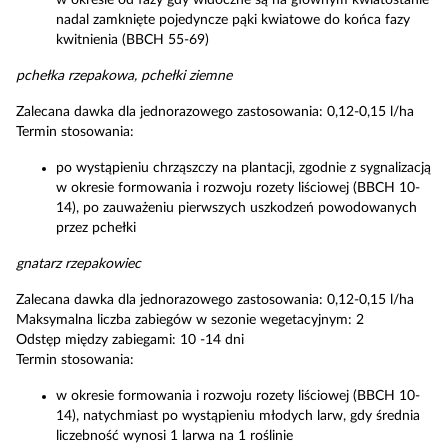
w okresie od fazy gdy widoczne są na głównym kwiatostanie
nadal zamknięte pojedyncze pąki kwiatowe do końca fazy
kwitnienia (BBCH 55-69)
pchełka rzepakowa, pchełki ziemne
Zalecana dawka dla jednorazowego zastosowania: 0,12-0,15 l/ha
Termin stosowania:
po wystąpieniu chrząszczy na plantacji, zgodnie z sygnalizacją
w okresie formowania i rozwoju rozety liściowej (BBCH 10-
14), po zauważeniu pierwszych uszkodzeń powodowanych
przez pchełki
gnatarz rzepakowiec
Zalecana dawka dla jednorazowego zastosowania: 0,12-0,15 l/ha
Maksymalna liczba zabiegów w sezonie wegetacyjnym: 2
Odstęp między zabiegami: 10 -14 dni
Termin stosowania:
w okresie formowania i rozwoju rozety liściowej (BBCH 10-
14), natychmiast po wystąpieniu młodych larw, gdy średnia
liczebność wynosi 1 larwa na 1 roślinie