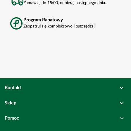
Zamawiaj do 15:00, odbieraj następnego dnia.
Program Rabatowy
Zaopatruj się kompleksowo i oszczędzaj.
Kontakt
Osadkowski Sp. z o.o.
Sklep
Bierutów
ul. Kolejowa
6
Pełne dane rejestrowe
Pomoc
Wszystkie kategorie
Centrala: