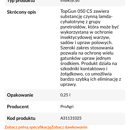
Typ produktu
Insektycyd
TopGun 050 CS zawiera
Skrócony opis
substancję czynną lamda-
cyhalotrynę z grupy
pyretroidów, która może być
wykorzystana w ochronie
insektycydowej warzyw,
sadów i upraw polowych.
Szeroki zakres stosowania
pozwala na ochronę wielu
gatunków upraw jednym
środkiem. Produkt działa na
szkodniki kontaktowo i
żołądkowo, co umożliwia
bardzo szybką ich eliminację z
uprawy.
Opakowanie
0,25 l
Producent
ProAgri
Kod produktu
A31131025
Zobacz pełną specyfikację
Zobacz dawkowanie