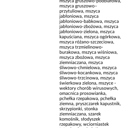
mszyca gruszowo-podbiałowa,
mszyca gruszowo–
przytuliowa, mszyca
jabłoniowa, mszyca
jabłoniowo-babkowa, mszyca
jabłoniowo-zbożowa, mszyca
jabłoniowo-zielona, mszyca
kapuściana, mszyca ogórkowa,
mszyca różano-szczeciowa,
mszyca trzmielinowo-
burakowa, mszyca wiśniowa,
mszyca zbożowa, mszyca
ziemniaczana, mszyca
śliwowo-chmielowa, mszyca
śliwowo-kocankowa, mszyca
śliwowo-trzcinowa, mszyca
świerkowa zielona, mszyce -
wektory chorób wirusowych,
omacnica prosowianka,
pchełka rzepakowa, pchełka
ziemna, pryszczarek kapustnik,
skrzypionki, stonka
ziemniaczana, szarek
komośnik, słodyszek
rzepakowy, wciorniastek