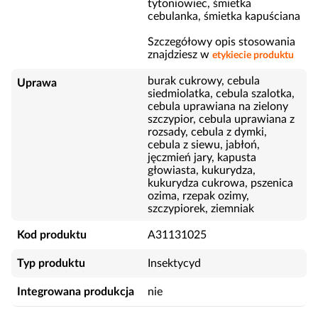
tytoniowiec, śmietka
cebulanka, śmietka kapuściana
Szczegółowy opis stosowania
znajdziesz w
etykiecie produktu
burak cukrowy, cebula
Uprawa
siedmiolatka, cebula szalotka,
cebula uprawiana na zielony
szczypior, cebula uprawiana z
rozsady, cebula z dymki,
cebula z siewu, jabłoń,
jęczmień jary, kapusta
głowiasta, kukurydza,
kukurydza cukrowa, pszenica
ozima, rzepak ozimy,
szczypiorek, ziemniak
Kod produktu
A31131025
Typ produktu
Insektycyd
Integrowana produkcja
nie