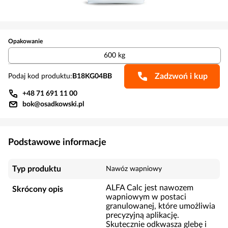
Opakowanie
600 kg
Zadzwoń i kup
Podaj kod produktu:
B18KG04BB
+48 71 691 11 00
bok@osadkowski.pl
Podstawowe informacje
Typ produktu
Nawóz wapniowy
ALFA Calc jest nawozem
Skrócony opis
wapniowym w postaci
granulowanej, które umożliwia
precyzyjną aplikację.
Skutecznie odkwasza glebę i