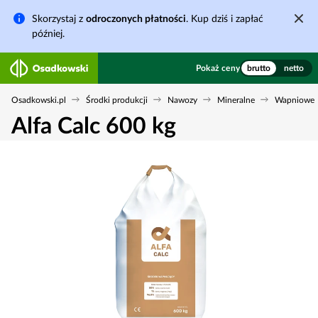
Skorzystaj z
odroczonych płatności
. Kup dziś i zapłać
później.
Pokaż ceny
brutto
netto
Osadkowski.pl
Środki produkcji
Nawozy
Mineralne
Wapniowe
Alfa Calc 600 kg