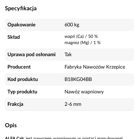
Specyfikacja
Opakowanie
600 kg
wapń (Ca)
/
50
%
Skład
magnez (Mg)
/
1
%
Uprawa pod osłonami
Tak
Producent
Fabryka Nawozów Krzepice
Kod produktu
B18KG04BB
Typ produktu
Nawóz wapniowy
Frakcja
2-6 mm
Opis
ALFA Calc
jest nawozem wapniowym w postaci granulowanej.