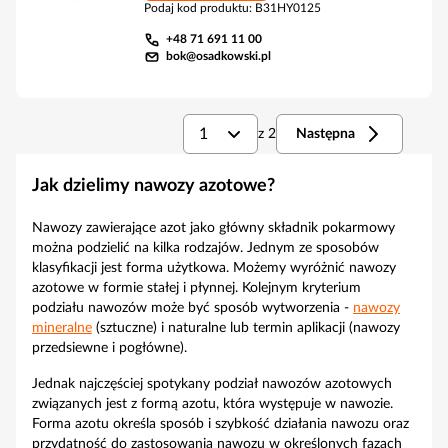
Podaj kod produktu
:
B31HY0125
+48 71 691 11 00
bok@osadkowski.pl
1
z
2
Następna
Jak dzielimy nawozy azotowe?
Nawozy zawierające azot jako główny składnik pokarmowy
można podzielić na kilka rodzajów. Jednym ze sposobów
klasyfikacji jest forma użytkowa. Możemy wyróżnić nawozy
azotowe w formie stałej i płynnej. Kolejnym kryterium
podziału nawozów może być sposób wytworzenia -
nawozy
mineralne
(sztuczne) i naturalne lub termin aplikacji (nawozy
przedsiewne i pogłówne).
Jednak najczęściej spotykany podział nawozów azotowych
związanych jest z formą azotu, która występuje w nawozie.
Forma azotu określa sposób i szybkość działania nawozu oraz
przydatność do zastosowania nawozu w określonych fazach