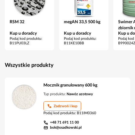
RSM 32
megAN 33,5 500 kg
Swimer A
zbiornik
Kup u doradcy
Kup u doradcy
Kup u do
22000 l
Podaj kod produktu
:
Podaj kod produktu
:
Podaj kod
B11PU03LZ
B11KE10BB
B990024
Wszystkie produkty
Mocznik granulowany 600 kg
Typ produktu:
Nawóz azotowy
Zadzwoń i kup
Podaj kod produktu
:
B11IM0360
+48 71 691 11 00
bok@osadkowski.pl