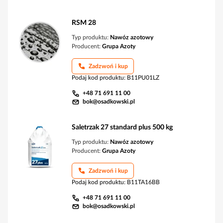
RSM 28
Typ produktu:
Nawóz azotowy
Producent:
Grupa Azoty
Zadzwoń i kup
Podaj kod produktu
:
B11PU01LZ
+48 71 691 11 00
bok@osadkowski.pl
Saletrzak 27 standard plus 500 kg
Typ produktu:
Nawóz azotowy
Producent:
Grupa Azoty
Zadzwoń i kup
Podaj kod produktu
:
B11TA16BB
+48 71 691 11 00
bok@osadkowski.pl