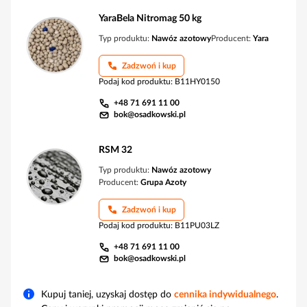
YaraBela Nitromag 50 kg
Typ produktu:
Nawóz azotowy
Producent:
Yara
Zadzwoń i kup
Podaj kod produktu
:
B11HY0150
+48 71 691 11 00
bok@osadkowski.pl
RSM 32
Typ produktu:
Nawóz azotowy
Producent:
Grupa Azoty
Zadzwoń i kup
Podaj kod produktu
:
B11PU03LZ
+48 71 691 11 00
bok@osadkowski.pl
Kupuj taniej, uzyskaj dostęp do
cennika indywidualnego
.