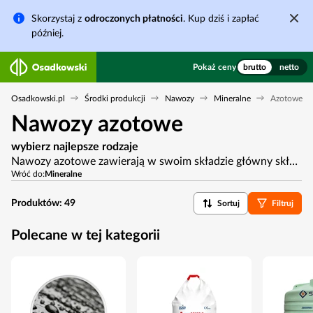
Skorzystaj z
odroczonych płatności
. Kup dziś i zapłać
później.
Pokaż ceny
brutto
netto
Osadkowski.pl
Środki produkcji
Nawozy
Mineralne
Azotowe
Nawozy azotowe
wybierz najlepsze rodzaje
Nawozy azotowe zawierają w swoim składzie główny składnik pokarmowy roślin azot. Jest on uznawany na najważniejszy składnik pokarmowy determinujący poziom plonu handlowego. Oferujemy Państwu szerokie spektrum nawozów azotowych różnych producentów oraz w zróżnicowanych grupach produktowych. Nasza oferta obejmuje między innymi nawozy azotowo-siarkowe, mocznikowe, RSM, saletrzano-amonowe, oraz saletrzane.
Wróć do:
Mineralne
Produktów:
49
Sortuj
Filtruj
Polecane w tej kategorii