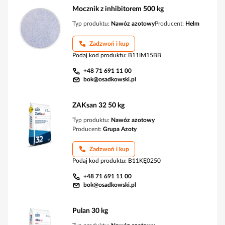
Mocznik z inhibitorem 500 kg
Typ produktu:
Nawóz azotowy
Producent:
Helm
Zadzwoń i kup
Podaj kod produktu
:
B11IM15BB
+48 71 691 11 00
bok@osadkowski.pl
ZAKsan 32 50 kg
Typ produktu:
Nawóz azotowy
Producent:
Grupa Azoty
Zadzwoń i kup
Podaj kod produktu
:
B11KĘ0250
+48 71 691 11 00
bok@osadkowski.pl
Pulan 30 kg