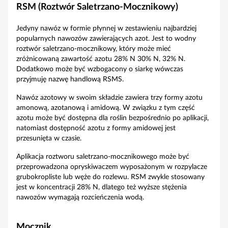
RSM (Roztwór Saletrzano-Mocznikowy)
Jedyny nawóz w formie płynnej w zestawieniu najbardziej
popularnych nawozów zawierających azot. Jest to wodny
roztwór saletrzano-mocznikowy, który może mieć
zróżnicowaną zawartość azotu 28% N 30% N, 32% N.
Dodatkowo może być wzbogacony o siarkę wówczas
przyjmuję nazwę handlową RSMS.
Nawóz azotowy w swoim składzie zawiera trzy formy azotu
amonową, azotanową i amidową. W związku z tym część
azotu może być dostępna dla roślin bezpośrednio po aplikacji,
natomiast dostępność azotu z formy amidowej jest
przesunięta w czasie.
Aplikacja roztworu saletrzano-mocznikowego może być
przeprowadzona opryskiwaczem wyposażonym w rozpylacze
grubokropliste lub węże do rozlewu. RSM zwykle stosowany
jest w koncentracji 28% N, dlatego też wyższe stężenia
nawozów wymagają rozcieńczenia wodą.
Mocznik