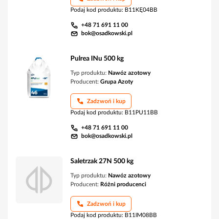
Podaj kod produktu
:
B11KĘ04BB
+48 71 691 11 00
bok@osadkowski.pl
Pulrea INu 500 kg
Typ produktu:
Nawóz azotowy
Producent:
Grupa Azoty
Zadzwoń i kup
Podaj kod produktu
:
B11PU11BB
+48 71 691 11 00
bok@osadkowski.pl
Saletrzak 27N 500 kg
Typ produktu:
Nawóz azotowy
Producent:
Różni producenci
Zadzwoń i kup
Podaj kod produktu
:
B11IM08BB