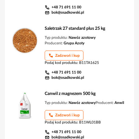
+48 71 691 11 00
bok@osadkowski.pl
Saletrzak 27 standard plus 25 kg
Typ produktu:
Nawóz azotowy
Producent:
Grupa Azoty
Zadzwoń i kup
Podaj kod produktu
:
B11TA1625
+48 71 691 11 00
bok@osadkowski.pl
Canwil z magnezem 500 kg
Typ produktu:
Nawóz azotowy
Producent:
Anwil
Zadzwoń i kup
Podaj kod produktu
:
B11WL01BB
+48 71 691 11 00
bok@osadkowski.pl