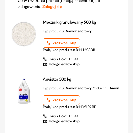
Ceny i warunki promocji mogą zmienić się po
zalogowaniu.
Zaloguj się
Mocznik granulowany 500 kg
Typ produktu:
Nawóz azotowy
Zadzwoń i kup
Podaj kod produktu
:
B11IM03BB
+48 71 691 11 00
bok@osadkowski.pl
Anvistar 500 kg
Typ produktu:
Nawóz azotowy
Producent:
Anwil
Zadzwoń i kup
Podaj kod produktu
:
B11WL02BB
+48 71 691 11 00
bok@osadkowski.pl