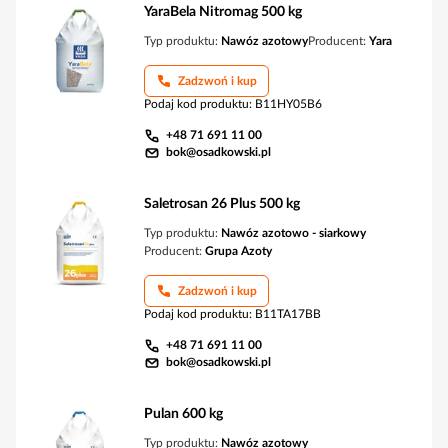
YaraBela Nitromag 500 kg
Typ produktu:
Nawóz azotowy
Producent:
Yara
Zadzwoń i kup
Podaj kod produktu
:
B11HY05B6
+48 71 691 11 00
bok@osadkowski.pl
Saletrosan 26 Plus 500 kg
Typ produktu:
Nawóz azotowo - siarkowy
Producent:
Grupa Azoty
Zadzwoń i kup
Podaj kod produktu
:
B11TA17BB
+48 71 691 11 00
bok@osadkowski.pl
Pulan 600 kg
Typ produktu:
Nawóz azotowy