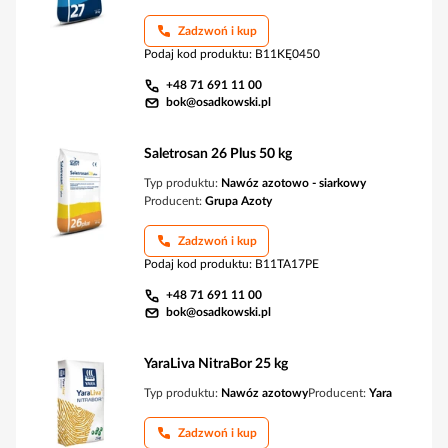
Zadzwoń i kup
Podaj kod produktu
:
B11KĘ0450
+48 71 691 11 00
bok@osadkowski.pl
Saletrosan 26 Plus 50 kg
Typ produktu:
Nawóz azotowo - siarkowy
Producent:
Grupa Azoty
Zadzwoń i kup
Podaj kod produktu
:
B11TA17PE
+48 71 691 11 00
bok@osadkowski.pl
YaraLiva NitraBor 25 kg
Typ produktu:
Nawóz azotowy
Producent:
Yara
Zadzwoń i kup