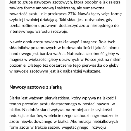
Jest to grupa nawozów azotowych, która podobnie jak saletra
zawiera formę amonową i saletrzaną, ale sumaryczna
zawartość azotu- nie przekracza 27%. Nawóz łączy więc formę
szybciej i wolniej działającą. Taki skład jest optymalny, gdy
trzeba roślinom uprawnym dostarczyć azotu niezbędnego do
intensywnego wzrostu i rozwoju.
Nawóz obok azotu zawiera także wapń i magnez. Rola tych
składników pokarmowych w budowaniu ilości i jakości plonu
handlowego jest bardzo ważna. Naturalna zasobność gleby w
magnez w większości gleby uprawnych w Polsce jest na niskim
poziomie. Dlatego też dostarczenie tego pierwiastka do gleby
w nawozie azotowym jest jak najbardziej wskazane.
Nawozy azotowe z siarką
Siarka jest ważnym pierwiastkiem, który wpływa na jakość i
tempo przemian azotu dostarczanego w postaci nawozu w
białko. Niedobór siarki wpływa na zmniejszenie szybkości
redukcji azotanów, w efekcie czego zachodzi nagromadzenie
azotu niewbudowanego w białka. Akumulacja niebiałkowych
form azotu w trakcie sezonu wegetacyjnego i rozwoju