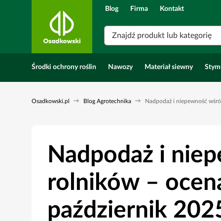
Blog
Firma
Kontakt
Znajdź produkt lub kategorię
Środki ochrony roślin
Nawozy
Materiał siewny
Stym
Osadkowski.pl
Blog Agrotechnika
Nadpodaż i niepewność wśród
Nadpodaż i nie
rolników – ocen
październik 202