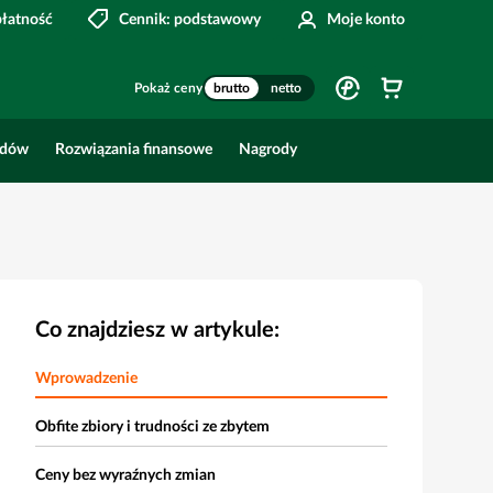
płatność
Cennik: podstawowy
Moje konto
Pokaż ceny
brutto
netto
odów
Rozwiązania finansowe
Nagrody
Co znajdziesz w artykule:
Wprowadzenie
Obfite zbiory i trudności ze zbytem
Ceny bez wyraźnych zmian