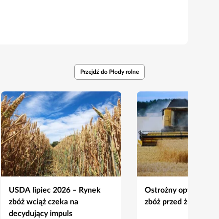
Przejdź do Płody rolne
USDA lipiec 2026 – Rynek
Ostrożny optymizm n
zbóż wciąż czeka na
zbóż przed żniwami 
decydujący impuls