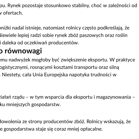
upu. Rynek pozostaje stosunkowo stabilny, choć w zależności od
 ofertach.
iżki nadal istnieje, natomiast rolnicy często podkreślają, że
ewiele lepiej radzi sobie rynek zbóż paszowych oraz roślin
a i daleka od oczekiwań producentów.
 do równowagi
lemu nadwyżek mogłoby być zwiększenie eksportu. W praktyce
logistycznymi, rosnącymi kosztami transportu oraz silną
. Niestety, cała Unia Europejska napotyka trudności w
ziałań rządu – w tym wsparcia dla eksportu i magazynowania –
dku mniejszych gospodarstw.
adowolenia ze strony producentów zbóż. Rolnicy wskazują, że
gospodarstwa staje się coraz mniej opłacalne.