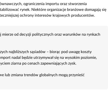
równawczych, ograniczenia importu oraz stworzenia
bilizować rynek. Niektóre organizacje branżowe domagają się
uteczniejszej ochrony interesów krajowych producentów.
ej mierze od decyzji politycznych oraz warunków na rynkach
aszych najbliższych sąsiadów – biorąc pod uwagę koszty
a import nadal będzie utrzymywał się na wysokim poziomie,
byciem ziarna po cenach zapewniających zysk.
owe lub zmiana trendów globalnych mogą przynieść