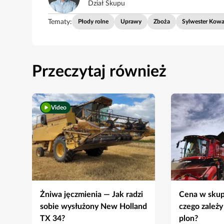
Dział Skupu
Tematy:
Płody rolne
Uprawy
Zboża
Sylwester Kowa
Przeczytaj również
Video
Żniwa jęczmienia — Jak radzi
Cena w skup
sobie wysłużony New Holland
czego zależy
TX 34?
plon?