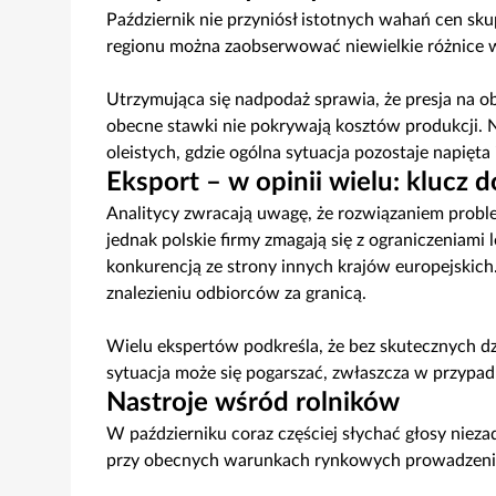
Październik nie przyniósł istotnych wahań cen sk
regionu można zaobserwować niewielkie różnice w
Utrzymująca się nadpodaż sprawia, że presja na obn
obecne stawki nie pokrywają kosztów produkcji. Ni
oleistych, gdzie ogólna sytuacja pozostaje napięt
Eksport – w opinii wielu: klucz
Analitycy zwracają uwagę, że rozwiązaniem prob
jednak polskie firmy zmagają się z ograniczeniami 
konkurencją ze strony innych krajów europejskich
znalezieniu odbiorców za granicą.
Wielu ekspertów podkreśla, że bez skutecznych d
sytuacja może się pogarszać, zwłaszcza w przypa
Nastroje wśród rolników
W październiku coraz częściej słychać głosy niez
przy obecnych warunkach rynkowych prowadzenie 