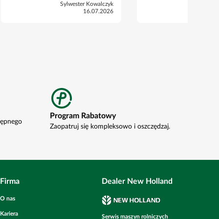
Sylwester Kowalczyk
Sylweste
16.07.2026
Program Rabatowy
tępnego
Zaopatruj się kompleksowo i oszczędzaj.
Firma
Dealer New Holland
O nas
Kariera
Serwis maszyn rolniczych