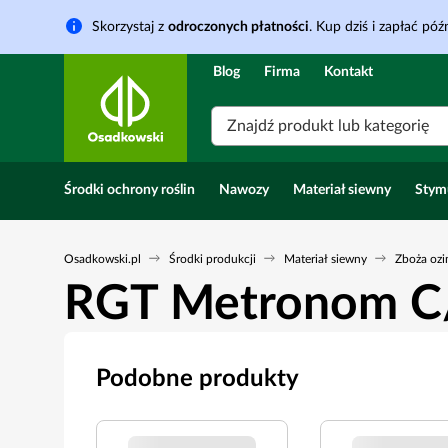
Skorzystaj z
odroczonych płatności
. Kup dziś i zapłać późn
Blog
Firma
Kontakt
Znajdź produkt lub kategorię
Środki ochrony roślin
Nawozy
Materiał siewny
Stym
Osadkowski.pl
Środki produkcji
Materiał siewny
Zboża oz
RGT Metronom C/
Podobne produkty