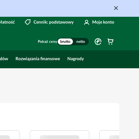
płatność
Cennik: podstawowy
Moje konto
Pokaż ceny
brutto
netto
odów
Rozwiązania finansowe
Nagrody