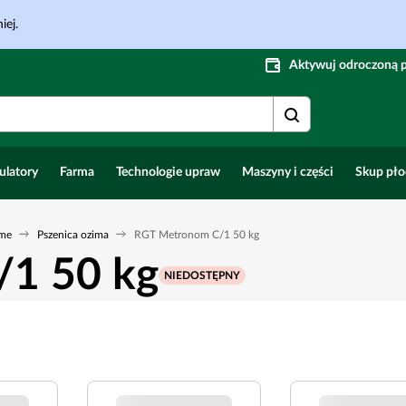
iej.
Aktywuj odroczoną 
ulatory
Farma
Technologie upraw
Maszyny i części
Skup pł
ime
Pszenica ozima
RGT Metronom C/1 50 kg
1 50 kg
NIEDOSTĘPNY