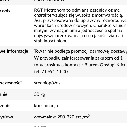
RGT Metronom to odmiana pszenicy ozimej
 opis
charakteryzująca się wysoką zimotrwałością.
Jest przystosowana do uprawy w różnorodny
warunkach środowiskowych. Charakteryzuje s
małymi wymaganiami a jednocześnie spełnia
najwyższe oczekiwania, co do jakości ziarna i
stabilności plonu.
we informacje
Towar nie podlega promocji darmowej dostawy
W przypadku zainteresowania zakupem od 1
tony prosimy o kontakt z Biurem Obsługi Klien
tel. 71 691 11 00.
wczesności
średniopóźna
nie
50 kg
zenie
konsumpcja
2
ysiewu
optymalny: 280-320 szt./m