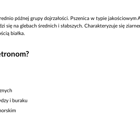
rednio późnej grupy dojrzałości. Pszenica w typie jakościowym A
i się na glebach średnich i słabszych. Charakteryzuje się ziarn
ścią białka.
etronom?
cznych
dzy i buraku
morskim