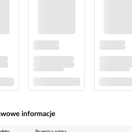
awowe informacje
uktu
Pszenica ozima