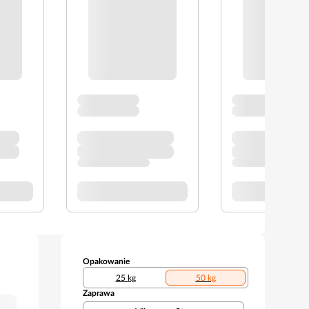
Opakowanie
25 kg
50 kg
Zaprawa