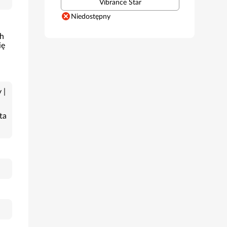
Vibrance Star
Niedostępny
ch
ię
 |
ta