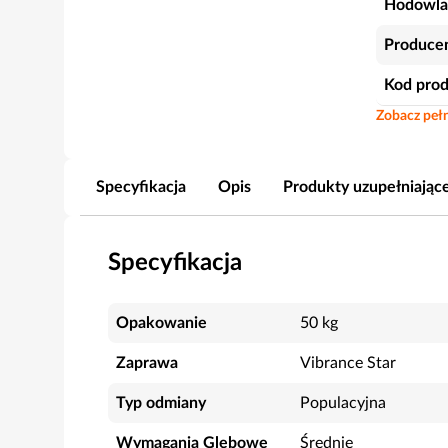
Hodowla
Produce
Kod pro
Zobacz pełn
Specyfikacja
Opis
Produkty uzupełniając
Specyfikacja
Opakowanie
50 kg
Zaprawa
Vibrance Star
Typ odmiany
Populacyjna
Wymagania Glebowe
Średnie