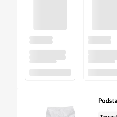
Podst
Typ prod