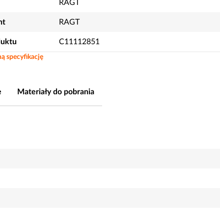
RAGT
nt
RAGT
duktu
C11112851
ą specyfikację
e
Materiały do pobrania