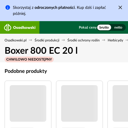
Skorzystaj z
odroczonych płatności
. Kup dziś i zapłać
później.
Pokaż ceny
brutto
netto
Osadkowski.pl
Środki produkcji
Środki ochrony roślin
Herbicydy
Boxer 800 EC 20 l
CHWILOWO NIEDOSTĘPNY
Podobne produkty