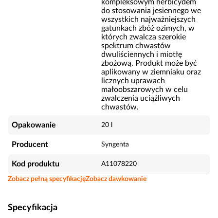
kompleksowym herbicydem
do stosowania jesiennego we
wszystkich najważniejszych
gatunkach zbóż ozimych, w
których zwalcza szerokie
spektrum chwastów
dwuliściennych i miotłę
zbożową. Produkt może być
aplikowany w ziemniaku oraz
licznych uprawach
małoobszarowych w celu
zwalczenia uciążliwych
chwastów.
Opakowanie
20 l
Producent
Syngenta
Kod produktu
A11078220
Zobacz pełną specyfikację
Zobacz dawkowanie
Specyfikacja