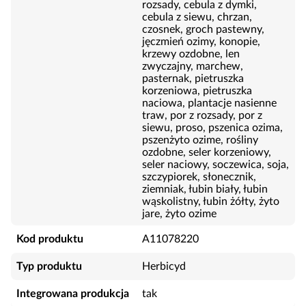
rozsady, cebula z dymki,
cebula z siewu, chrzan,
czosnek, groch pastewny,
jęczmień ozimy, konopie,
krzewy ozdobne, len
zwyczajny, marchew,
pasternak, pietruszka
korzeniowa, pietruszka
naciowa, plantacje nasienne
traw, por z rozsady, por z
siewu, proso, pszenica ozima,
pszenżyto ozime, rośliny
ozdobne, seler korzeniowy,
seler naciowy, soczewica, soja,
szczypiorek, słonecznik,
ziemniak, łubin biały, łubin
wąskolistny, łubin żółty, żyto
jare, żyto ozime
Kod produktu
A11078220
Typ produktu
Herbicyd
Integrowana produkcja
tak