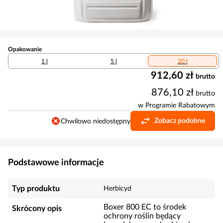
Opakowanie
1 l
5 l
20 l
912,60 zł
brutto
876,10 zł
brutto
w Programie Rabatowym
Zobacz podobne
Chwilowo niedostępny
Podstawowe informacje
Typ produktu
Herbicyd
Boxer 800 EC to środek
Skrócony opis
ochrony roślin będący