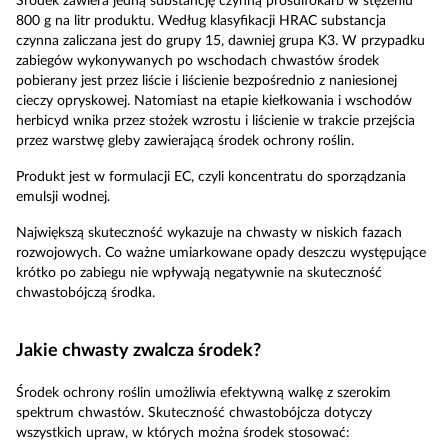
Środek zawiera jedną substancję czynną prosulfokarb w stężeniu
800 g na litr produktu. Według klasyfikacji HRAC substancja
czynna zaliczana jest do grupy 15, dawniej grupa K3. W przypadku
zabiegów wykonywanych po wschodach chwastów środek
pobierany jest przez liście i liścienie bezpośrednio z naniesionej
cieczy opryskowej. Natomiast na etapie kiełkowania i wschodów
herbicyd wnika przez stożek wzrostu i liścienie w trakcie przejścia
przez warstwę gleby zawierającą środek ochrony roślin.
Produkt jest w formulacji EC, czyli koncentratu do sporządzania
emulsji wodnej.
Największą skuteczność wykazuje na chwasty w niskich fazach
rozwojowych. Co ważne umiarkowane opady deszczu występujące
krótko po zabiegu nie wpływają negatywnie na skuteczność
chwastobójczą środka.
Jakie chwasty zwalcza środek?
Środek ochrony roślin umożliwia efektywną walkę z szerokim
spektrum chwastów. Skuteczność chwastobójcza dotyczy
wszystkich upraw, w których można środek stosować: