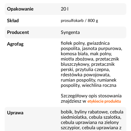
Opakowanie
20 l
Skład
prosulfokarb
/
800
g
Producent
Syngenta
fiołek polny, gwiazdnica
Agrofag
pospolita, jasnota purpurowa,
komosa biała, mak polny,
miotła zbożowa, przetacznik
bluszczykowy, przetacznik
perski, przytulia czepna,
rdestówka powojowata,
rumian pospolity, rumianek
pospolity, wiechlina roczna
Szczegółowy opis stosowania
znajdziesz w
etykiecie produktu
bobik, byliny rabatowe, cebula
Uprawa
siedmiolatka, cebula szalotka,
cebula uprawiana na zielony
szczypior, cebula uprawiana z