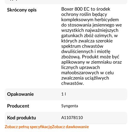
Boxer 800 EC to środek
Skrócony opis
ochrony roślin będący
kompleksowym herbicydem
do stosowania jesiennego we
wszystkich najważniejszych
gatunkach zbóż ozimych, w
których zwalcza szerokie
spektrum chwastów
dwuliściennych i miotłę
zbożową. Produkt może być
aplikowany w ziemniaku oraz
licznych uprawach
małoobszarowych w celu
zwalczenia uciążliwych
chwastów.
Opakowanie
1 l
Producent
Syngenta
Kod produktu
A11078110
Zobacz pełną specyfikację
Zobacz dawkowanie