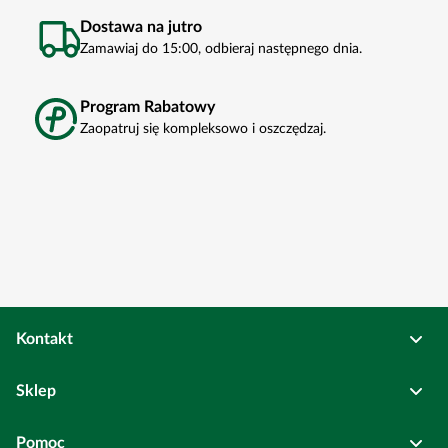
Dostawa na jutro
Zamawiaj do 15:00, odbieraj następnego dnia.
Program Rabatowy
Zaopatruj się kompleksowo i oszczędzaj.
Kontakt
Osadkowski Sp. z o.o.
Sklep
Bierutów
ul. Kolejowa
6
Pełne dane rejestrowe
Pomoc
Wszystkie kategorie