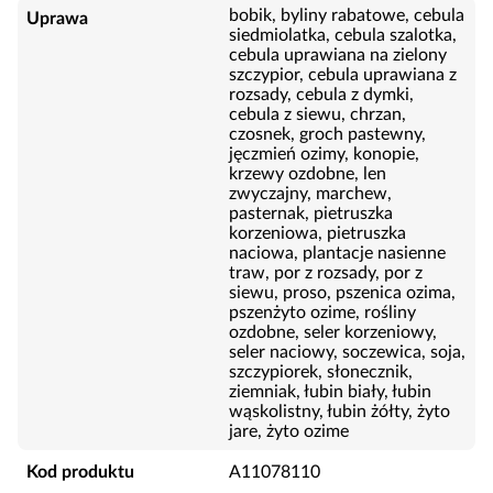
bobik, byliny rabatowe, cebula
Uprawa
siedmiolatka, cebula szalotka,
cebula uprawiana na zielony
szczypior, cebula uprawiana z
rozsady, cebula z dymki,
cebula z siewu, chrzan,
czosnek, groch pastewny,
jęczmień ozimy, konopie,
krzewy ozdobne, len
zwyczajny, marchew,
pasternak, pietruszka
korzeniowa, pietruszka
naciowa, plantacje nasienne
traw, por z rozsady, por z
siewu, proso, pszenica ozima,
pszenżyto ozime, rośliny
ozdobne, seler korzeniowy,
seler naciowy, soczewica, soja,
szczypiorek, słonecznik,
ziemniak, łubin biały, łubin
wąskolistny, łubin żółty, żyto
jare, żyto ozime
Kod produktu
A11078110