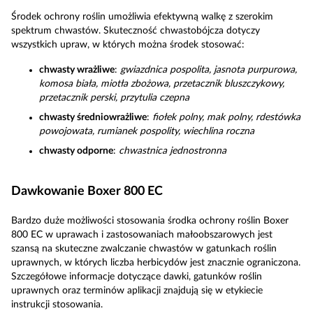
Środek ochrony roślin umożliwia efektywną walkę z szerokim
spektrum chwastów. Skuteczność chwastobójcza dotyczy
wszystkich upraw, w których można środek stosować:
chwasty wrażliwe
:
gwiazdnica pospolita, jasnota purpurowa,
komosa biała, miotła zbożowa, przetacznik bluszczykowy,
przetacznik perski, przytulia czepna
chwasty średniowrażliwe
:
fiołek polny, mak polny, rdestówka
powojowata, rumianek pospolity, wiechlina roczna
chwasty odporne
:
chwastnica jednostronna
Dawkowanie Boxer 800 EC
Bardzo duże możliwości stosowania środka ochrony roślin Boxer
800 EC w uprawach i zastosowaniach małoobszarowych jest
szansą na skuteczne zwalczanie chwastów w gatunkach roślin
uprawnych, w których liczba herbicydów jest znacznie ograniczona.
Szczegółowe informacje dotyczące dawki, gatunków roślin
uprawnych oraz terminów aplikacji znajdują się w etykiecie
instrukcji stosowania.