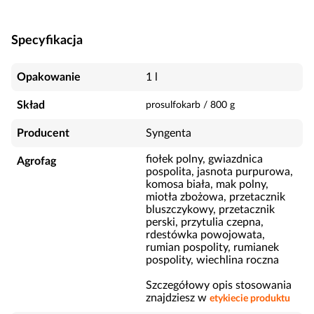
Specyfikacja
Opakowanie
1 l
Skład
prosulfokarb
/
800
g
Producent
Syngenta
fiołek polny, gwiazdnica
Agrofag
pospolita, jasnota purpurowa,
komosa biała, mak polny,
miotła zbożowa, przetacznik
bluszczykowy, przetacznik
perski, przytulia czepna,
rdestówka powojowata,
rumian pospolity, rumianek
pospolity, wiechlina roczna
Szczegółowy opis stosowania
znajdziesz w
etykiecie produktu