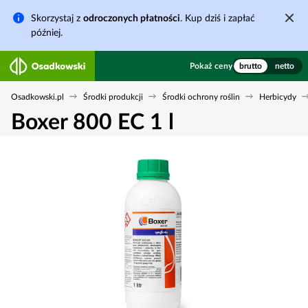
Skorzystaj z
odroczonych płatności
. Kup dziś i zapłać
później.
Pokaż ceny
brutto
netto
Osadkowski.pl
Środki produkcji
Środki ochrony roślin
Herbicydy
Boxer 800 EC 1 l