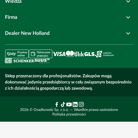
Wiedza
Panel Klienta
Najczęściej zadawane pytania
+48 71 314 64 54
centrum@osadkowski.pl
Firma
Odroczona płatność
Regulamin
Blog Agrotechnika
Biuro Obsługi Klienta:
Dealer New Holland
Program rabatowy
Dostawy
Nawożenie azotem
O nas
+48 71 691 11 00
bok@osadkowski.pl
Zamówienia i dostawy
Metody płatności
Zabieg T1 w pszenicy
Kariera
Faktury i dokumenty
E-faktura
Miotła zbożowa
Kontakt
Serwis maszyn rolniczych
Sklep przeznaczony dla profesjonalistów. Zakupów mogą
Nawożenie kukurydzy
Dokumenty
dokonywać jedynie przedsiębiorcy w celu związanym bezpośrednio
Ustawienia cookie
Umów wizytę w serwisie
z ich działalnością gospodarczą lub zawodową.
Polityka Prywatności
Środek na ściernisko
Aktualności
Maszyny budowlane
2026 © Osadkowski Sp. z o.o. — Wszelkie prawa zastrzeżone
Zadzwoń i zamów
Chwasty w rzepaku
Ubezpieczenia rolnicze
Rolnictwo precyzyjne
Polityka prywatności
Technologia DSG
Dla dostawców – przetargi
Finansowanie fabryczne