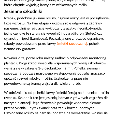
które chętnie wyjadają larwy z zainfekowanych roślin.
Jesienne szkodniki
Rzepak, podobnie jak inne rośliny, najwrażliwszy jest w początkowej
fazie wzrostu. Na tym etapie kluczową rolę odgrywają zaprawy
nasienne. Unijne regulacje wykluczyły z użytku neonikotynoidy,
jednakże lukę tę starają się wypełnić flupyradifuron (Buteo) czy
cyjanotraniliprol (Lumiposa). Pozwalają one znacząco ograniczyć
szkody powodowane przez larwy
śmietki rzepaczanej
, pchełki
ziemne czy gnatarza.
Również o tej porze roku należy zadbać o odpowiedni monitoring
plantacji. Progi szkodliwości dla wspomnianych wyżej szkodników
wahają się w zakresie 1-3 osobników na m². Pchełki: ziemna i
rzepaczana podczas masowego występowania potrafią znacząco
opóźnić rozwój młodych roślin. Uszkodzenia przez nie
powodowane są bramą wejścia dla wielu chorób.
W odróżnieniu od pchełki, larwy śmietki żerują na korzeniach roślin
rzepaku. Szkodnik ten jest jesienią jednym z głównych zagrożeń dla
naszych plantacji. Jego żerowanie powoduje widoczne ciemne
przebarwienia, ubytek tkanek oraz zanik korzeni bocznych.
Uszkodzone rośliny są bardziej podatne na wymarzanie, wolniej się