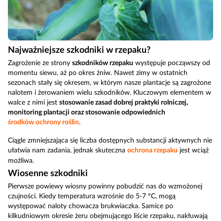
Najważniejsze szkodniki w rzepaku?
Zagrożenie ze strony
szkodników rzepaku
występuje począwszy od
momentu siewu, aż po okres żniw. Nawet zimy w ostatnich
sezonach stały się okresem, w którym nasze plantacje są zagrożone
nalotem i żerowaniem wielu szkodników. Kluczowym elementem w
walce z nimi jest
stosowanie zasad dobrej praktyki rolniczej,
monitoring plantacji oraz stosowanie odpowiednich
środków ochrony roślin
.
Ciągle zmniejszająca się liczba dostępnych substancji aktywnych nie
ułatwia nam zadania, jednak skuteczna
ochrona rzepaku
jest wciąż
możliwa.
Wiosenne szkodniki
Pierwsze powiewy wiosny powinny pobudzić nas do wzmożonej
czujności. Kiedy temperatura wzrośnie do 5-7 °C, mogą
występować naloty chowacza brukwiaczka. Samice po
kilkudniowym okresie żeru obejmującego liście rzepaku, nakłuwają