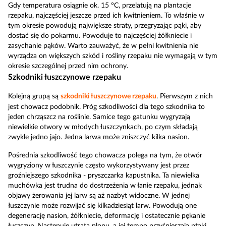
Gdy temperatura osiągnie ok. 15 °C, przelatują na plantacje
rzepaku, najczęściej jeszcze przed ich kwitnieniem. To właśnie w
tym okresie powodują największe straty, przegryzając pąki, aby
dostać się do pokarmu. Powoduje to najczęściej żółkniecie i
zasychanie pąków. Warto zauważyć, że w pełni kwitnienia nie
wyrządza on większych szkód i rośliny rzepaku nie wymagają w tym
okresie szczególnej przed nim ochrony.
Szkodniki łuszczynowe rzepaku
Kolejną grupą są
szkodniki łuszczynowe rzepaku
. Pierwszym z nich
jest chowacz podobnik. Próg szkodliwości dla tego szkodnika to
jeden chrząszcz na roślinie. Samice tego gatunku wygryzają
niewielkie otwory w młodych łuszczynkach, po czym składają
zwykle jedno jajo. Jedna larwa może zniszczyć kilka nasion.
Pośrednia szkodliwość tego chowacza polega na tym, że otwór
wygryziony w łuszczynie często wykorzystywany jest przez
groźniejszego szkodnika - pryszczarka kapustnika. Ta niewielka
muchówka jest trudna do dostrzeżenia w łanie rzepaku, jednak
objawy żerowania jej larw są aż nazbyt widoczne. W jednej
łuszczynie może rozwijać się kilkadziesiąt larw. Powodują one
degenerację nasion, żółkniecie, deformację i ostatecznie pękanie
łuszczyn. Następuje utrata plonu, a jej tempo przyśpieszają ptaki,