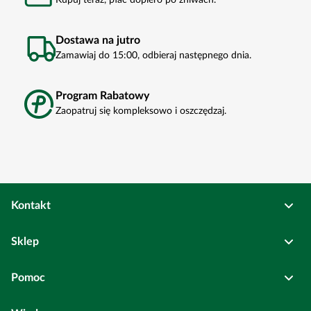
Dostawa na jutro
Zamawiaj do 15:00, odbieraj następnego dnia.
Program Rabatowy
Zaopatruj się kompleksowo i oszczędzaj.
Kontakt
Osadkowski Sp. z o.o.
Sklep
Bierutów
ul. Kolejowa
6
Pełne dane rejestrowe
Pomoc
Wszystkie kategorie
Centrala: