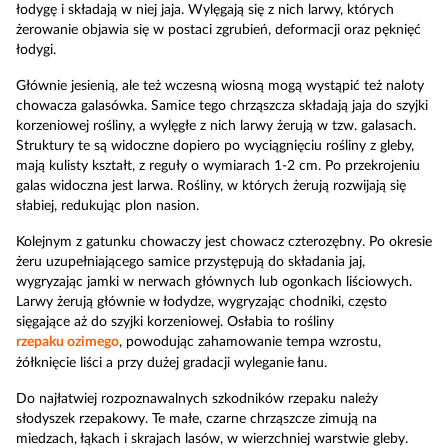
łodygę i składają w niej jaja. Wylęgają się z nich larwy, których
żerowanie objawia się w postaci zgrubień, deformacji oraz pęknięć
łodygi.
Głównie jesienią, ale też wczesną wiosną mogą wystąpić też naloty
chowacza galasówka. Samice tego chrząszcza składają jaja do szyjki
korzeniowej rośliny, a wylęgłe z nich larwy żerują w tzw. galasach.
Struktury te są widoczne dopiero po wyciągnięciu rośliny z gleby,
mają kulisty kształt, z reguły o wymiarach 1-2 cm. Po przekrojeniu
galas widoczna jest larwa. Rośliny, w których żerują rozwijają się
słabiej, redukując plon nasion.
Kolejnym z gatunku chowaczy jest chowacz czterozębny. Po okresie
żeru uzupełniającego samice przystępują do składania jaj,
wygryzając jamki w nerwach głównych lub ogonkach liściowych.
Larwy żerują głównie w łodydze, wygryzając chodniki, często
sięgające aż do szyjki korzeniowej. Osłabia to rośliny
rzepaku ozimego
, powodując zahamowanie tempa wzrostu,
żółknięcie liści a przy dużej gradacji wyleganie łanu.
Do najłatwiej rozpoznawalnych szkodników rzepaku należy
słodyszek rzepakowy. Te małe, czarne chrząszcze zimują na
miedzach, łąkach i skrajach lasów, w wierzchniej warstwie gleby.