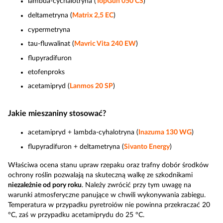
lambda-cychalotryna (
TopGun 050 CS
)
deltametryna (
Matrix 2,5 EC
)
cypermetryna
tau-fluwalinat (
Mavric Vita 240 EW
)
flupyradifuron
etofenproks
acetamipryd (
Lanmos 20 SP
)
Jakie mieszaniny stosować?
acetamipryd + lambda-cyhalotryna (
Inazuma 130 WG
)
flupyradifuron + deltametryna (
Sivanto Energy
)
Właściwa ocena stanu upraw rzepaku oraz trafny dobór środków
ochrony roślin pozwalają na skuteczną walkę ze szkodnikami
niezależnie od pory roku
. Należy zwrócić przy tym uwagę na
warunki atmosferyczne panujące w chwili wykonywania zabiegu.
Temperatura w przypadku pyretroiów nie powinna przekraczać 20
°C, zaś w przypadku acetamiprydu do 25 °C.