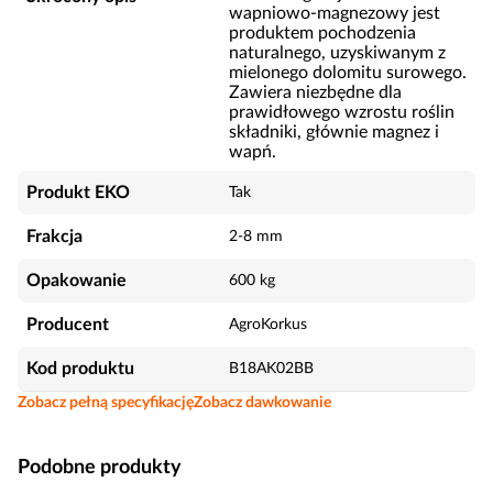
wapniowo-magnezowy jest
produktem pochodzenia
naturalnego, uzyskiwanym z
mielonego dolomitu surowego.
Zawiera niezbędne dla
prawidłowego wzrostu roślin
składniki, głównie magnez i
wapń.
Produkt EKO
Tak
Frakcja
2-8 mm
Opakowanie
600 kg
Producent
AgroKorkus
Kod produktu
B18AK02BB
Zobacz pełną specyfikację
Zobacz dawkowanie
Podobne produkty