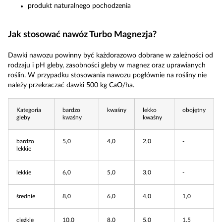
produkt naturalnego pochodzenia
Jak stosować nawóz Turbo Magnezja?
Dawki nawozu powinny być każdorazowo dobrane w zależności od
rodzaju i pH gleby, zasobności gleby w magnez oraz uprawianych
roślin. W przypadku stosowania nawozu pogłównie na rośliny nie
należy przekraczać dawki 500 kg CaO/ha.
Kategoria
bardzo
kwaśny
lekko
obojętny
gleby
kwaśny
kwaśny
bardzo
5,0
4,0
2,0
-
lekkie
lekkie
6,0
5,0
3,0
-
średnie
8,0
6,0
4,0
1,0
ciężkie
10,0
8,0
5,0
1,5