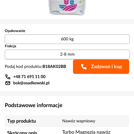
Opakowanie
600 kg
Frakcja
2-8 mm
Zadzwoń i kup
Podaj kod produktu:
B18AK02BB
+48 71 691 11 00
bok@osadkowski.pl
Podstawowe informacje
Typ produktu
Nawóz wapniowy
Turbo Magnezja nawóz
Skrócony opis