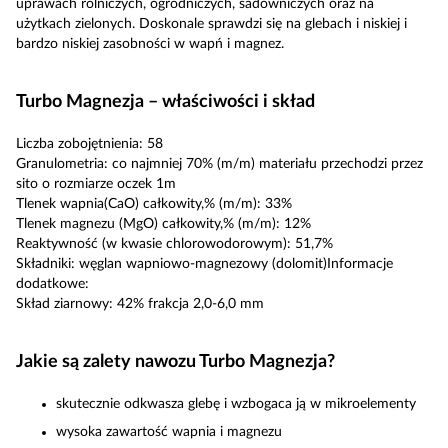
uprawach rolniczych, ogrodniczych, sadowniczych oraz na
użytkach zielonych. Doskonale sprawdzi się na glebach i niskiej i
bardzo niskiej zasobności w wapń i magnez.
Turbo Magnezja – właściwości i skład
Liczba zobojętnienia: 58
Granulometria: co najmniej 70% (m/m) materiału przechodzi przez
sito o rozmiarze oczek 1m
Tlenek wapnia(CaO) całkowity,% (m/m): 33%
Tlenek magnezu (MgO) całkowity,% (m/m): 12%
Reaktywność (w kwasie chlorowodorowym): 51,7%
Składniki: węglan wapniowo-magnezowy (dolomit)Informacje
dodatkowe:
Skład ziarnowy: 42% frakcja 2,0-6,0 mm
Jakie są zalety nawozu Turbo Magnezja?
skutecznie odkwasza glebę i wzbogaca ją w mikroelementy
wysoka zawartość wapnia i magnezu