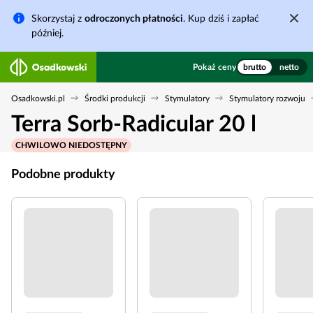
Skorzystaj z
odroczonych płatności
. Kup dziś i zapłać
później.
Pokaż ceny
brutto
netto
Osadkowski.pl
Środki produkcji
Stymulatory
Stymulatory rozwoju
Terra Sorb-Radicular 20 l
CHWILOWO NIEDOSTĘPNY
Podobne produkty