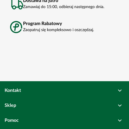
Dostawa na jutro
Zamawiaj do 15:00, odbieraj następnego dnia.
Program Rabatowy
Zaopatruj się kompleksowo i oszczędzaj.
Kontakt
Osadkowski Sp. z o.o.
Sklep
Bierutów
ul. Kolejowa
6
Pełne dane rejestrowe
Pomoc
Wszystkie kategorie