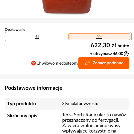
Opakowanie
5 l
20 l
622,30 zł
brutto
+ otrzymasz 46,00
Zobacz podobne
Chwilowo niedostępny
Podstawowe informacje
Typ produktu
Stymulator wzrostu
Terra Sorb-Radicular to nawóz
Skrócony opis
przeznaczony do fertygacji.
Zawiera wolne aminokwasy
wpływające korzystnie na