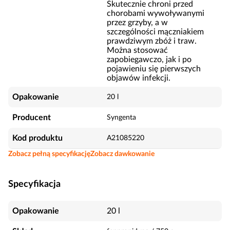
Skutecznie chroni przed
chorobami wywoływanymi
przez grzyby, a w
szczególności mączniakiem
prawdziwym zbóż i traw.
Można stosować
zapobiegawczo, jak i po
pojawieniu się pierwszych
objawów infekcji.
Opakowanie
20 l
Producent
Syngenta
Kod produktu
A21085220
Zobacz pełną specyfikację
Zobacz dawkowanie
Specyfikacja
Opakowanie
20 l