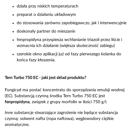
działa przy niskich temperaturach
preparat o działaniu układowym
do stosowania zarówno zapobiegawczo, jak i interwencyjnie
doskonały partner do mieszanin
fenpropidyna przyspiesza wchłanianie triazoli przez liście i
wzmacnia ich działanie (większa skuteczność zabiegu)
szerokie okno aplikacji już od fazy pierwszego kolanka do
końca fazy kłoszenia.
Tern Turbo 750 EC - j
aki jest skład produktu?
Fungicyd ma postać koncentratu do sporządzania emulsji wodnej
(EC). Substancją czynną środka Tern Turbo 750 EC jest
fenpropidyna
, związek z grupy morfolin w ilości 750 g/l.
Inne substancje stwarzające zagrożenie nie będące substancja
czynną: solwent nafta (ropa naftowa), węglowodory ciężkie
aromatyczne.