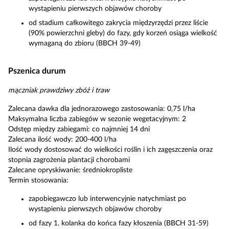
wystąpieniu pierwszych objawów choroby
od stadium całkowitego zakrycia międzyrzędzi przez liście
(90% powierzchni gleby) do fazy, gdy korzeń osiąga wielkość
wymaganą do zbioru (BBCH 39-49)
Pszenica durum
mączniak prawdziwy zbóż i traw
Zalecana dawka dla jednorazowego zastosowania: 0,75 l/ha
Maksymalna liczba zabiegów w sezonie wegetacyjnym: 2
Odstęp między zabiegami: co najmniej 14 dni
Zalecana ilość wody: 200-400 l/ha
Ilość wody dostosować do wielkości roślin i ich zagęszczenia oraz
stopnia zagrożenia plantacji chorobami
Zalecane opryskiwanie: średniokropliste
Termin stosowania:
zapobiegawczo lub interwencyjnie natychmiast po
wystąpieniu pierwszych objawów choroby
od fazy 1. kolanka do końca fazy kłoszenia (BBCH 31-59)