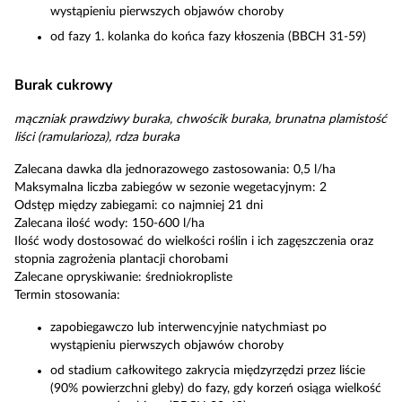
wystąpieniu pierwszych objawów choroby
od fazy 1. kolanka do końca fazy kłoszenia (BBCH 31-59)
Burak cukrowy
mączniak prawdziwy buraka, chwościk buraka, brunatna plamistość
liści (ramularioza), rdza buraka
Zalecana dawka dla jednorazowego zastosowania: 0,5 l/ha
Maksymalna liczba zabiegów w sezonie wegetacyjnym: 2
Odstęp między zabiegami: co najmniej 21 dni
Zalecana ilość wody: 150-600 l/ha
Ilość wody dostosować do wielkości roślin i ich zagęszczenia oraz
stopnia zagrożenia plantacji chorobami
Zalecane opryskiwanie: średniokropliste
Termin stosowania:
zapobiegawczo lub interwencyjnie natychmiast po
wystąpieniu pierwszych objawów choroby
od stadium całkowitego zakrycia międzyrzędzi przez liście
(90% powierzchni gleby) do fazy, gdy korzeń osiąga wielkość