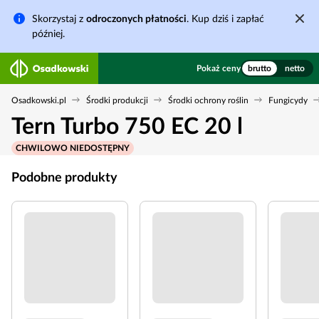
Skorzystaj z
odroczonych płatności
. Kup dziś i zapłać
później.
Pokaż ceny
brutto
netto
Osadkowski.pl
Środki produkcji
Środki ochrony roślin
Fungicydy
Tern Turbo 750 EC 20 l
CHWILOWO NIEDOSTĘPNY
Podobne produkty