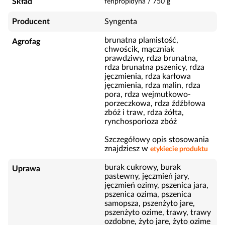
Skład
fenpropidyna
/
750
g
Producent
Syngenta
brunatna plamistość,
Agrofag
chwościk, mączniak
prawdziwy, rdza brunatna,
rdza brunatna pszenicy, rdza
jęczmienia, rdza karłowa
jęczmienia, rdza malin, rdza
pora, rdza wejmutkowo-
porzeczkowa, rdza źdźbłowa
zbóż i traw, rdza żółta,
rynchosporioza zbóż
Szczegółowy opis stosowania
znajdziesz w
etykiecie produktu
burak cukrowy, burak
Uprawa
pastewny, jęczmień jary,
jęczmień ozimy, pszenica jara,
pszenica ozima, pszenica
samopsza, pszenżyto jare,
pszenżyto ozime, trawy, trawy
ozdobne, żyto jare, żyto ozime