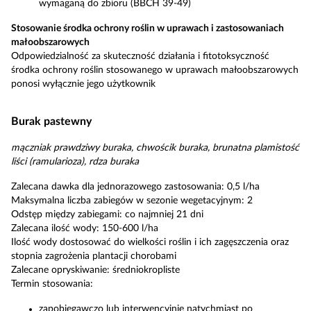
wymaganą do zbioru (BBCH 39-49)
Stosowanie środka ochrony roślin w uprawach i zastosowaniach
małoobszarowych
Odpowiedzialność za skuteczność działania i fitotoksyczność
środka ochrony roślin stosowanego w uprawach małoobszarowych
ponosi wyłącznie jego użytkownik
Burak pastewny
mączniak prawdziwy buraka, chwościk buraka, brunatna plamistość
liści (ramularioza), rdza buraka
Zalecana dawka dla jednorazowego zastosowania: 0,5 l/ha
Maksymalna liczba zabiegów w sezonie wegetacyjnym: 2
Odstęp między zabiegami: co najmniej 21 dni
Zalecana ilość wody: 150-600 l/ha
Ilość wody dostosować do wielkości roślin i ich zagęszczenia oraz
stopnia zagrożenia plantacji chorobami
Zalecane opryskiwanie: średniokropliste
Termin stosowania:
zapobiegawczo lub interwencyjnie natychmiast po