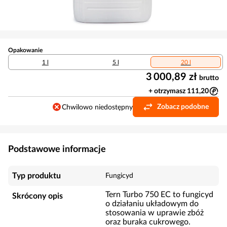
Opakowanie
1 l
5 l
20 l
3 000,89 zł
brutto
+ otrzymasz 111,20
Zobacz podobne
Chwilowo niedostępny
Podstawowe informacje
Typ produktu
Fungicyd
Tern Turbo 750 EC to fungicyd
Skrócony opis
o działaniu układowym do
stosowania w uprawie zbóż
oraz buraka cukrowego.