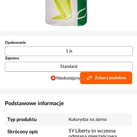
Opakowanie
1 js
Zaprawa
Standard
Zobacz podobne
Niedostępny
Podstawowe informacje
Typ produktu
Kukurydza na ziarno
SY Liberty to wczesna
Skrócony opis
odmiana mieszańcowa