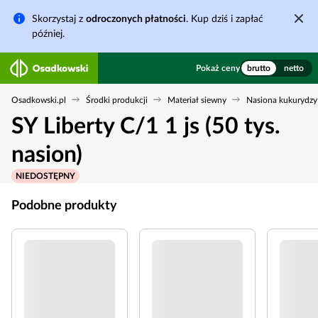
Skorzystaj z
odroczonych płatności
. Kup dziś i zapłać
później.
Pokaż ceny
brutto
netto
Osadkowski.pl
Środki produkcji
Materiał siewny
Nasiona kukurydzy
SY Liberty C/1 1 js (50 tys.
nasion)
NIEDOSTĘPNY
Podobne produkty