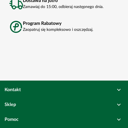
Dostawa na jutro
Zamawiaj do 15:00, odbieraj następnego dnia.
Program Rabatowy
Zaopatruj się kompleksowo i oszczędzaj.
Kontakt
Osadkowski Sp. z o.o.
Sklep
Bierutów
ul. Kolejowa
6
Pełne dane rejestrowe
Pomoc
Wszystkie kategorie