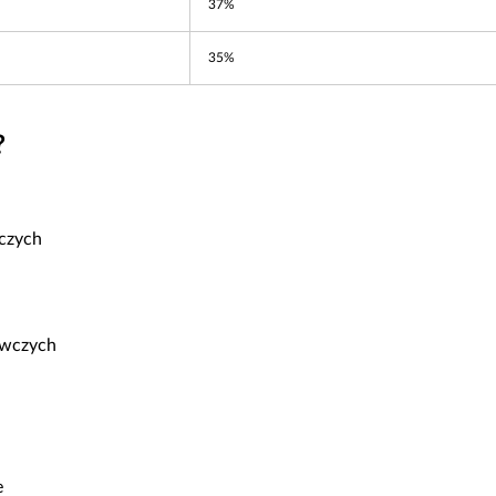
37%
35%
?
czych
ywczych
e