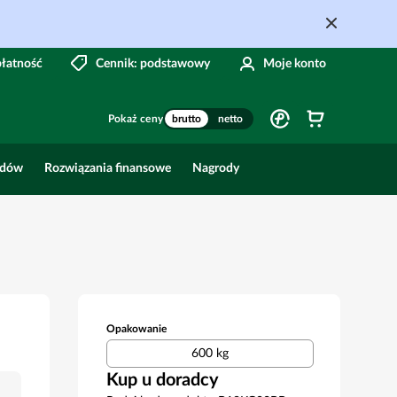
płatność
Cennik: podstawowy
Moje konto
Pokaż ceny
brutto
netto
odów
Rozwiązania finansowe
Nagrody
Opakowanie
600 kg
Kup u doradcy