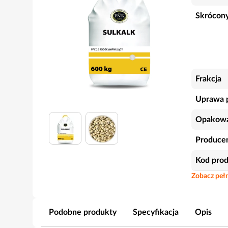
Skrócony
Frakcja
Uprawa 
Opakowa
Produce
Kod pro
Zobacz pełn
Podobne produkty
Specyfikacja
Opis