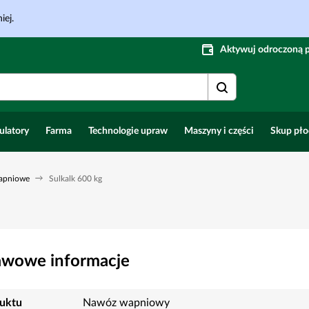
iej.
Aktywuj odroczoną 
ulatory
Farma
Technologie upraw
Maszyny i części
Skup pł
apniowe
Sulkalk 600 kg
awowe informacje
uktu
Nawóz wapniowy