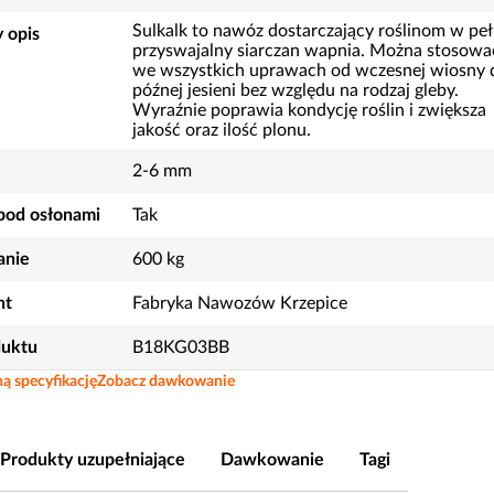
Sulkalk to nawóz dostarczający roślinom w peł
 opis
przyswajalny siarczan wapnia. Można stosowa
we wszystkich uprawach od wczesnej wiosny 
późnej jesieni bez względu na rodzaj gleby.
Wyraźnie poprawia kondycję roślin i zwiększa
jakość oraz ilość plonu.
2-6 mm
pod osłonami
Tak
nie
600 kg
nt
Fabryka Nawozów Krzepice
duktu
B18KG03BB
ą specyfikację
Zobacz dawkowanie
Produkty uzupełniające
Dawkowanie
Tagi