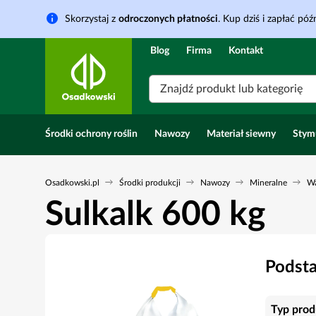
Skorzystaj z
odroczonych płatności
. Kup dziś i zapłać późn
Blog
Firma
Kontakt
Znajdź produkt lub kategorię
Środki ochrony roślin
Nawozy
Materiał siewny
Stym
Osadkowski.pl
Środki produkcji
Nawozy
Mineralne
W
Sulkalk 600 kg
Podst
Typ prod