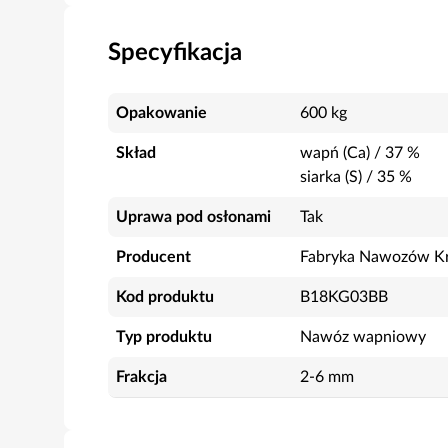
Specyfikacja
Opakowanie
600 kg
Skład
wapń (Ca)
/
37
%
siarka (S)
/
35
%
Uprawa pod osłonami
Tak
Producent
Fabryka Nawozów Kr
Kod produktu
B18KG03BB
Typ produktu
Nawóz wapniowy
Frakcja
2-6 mm