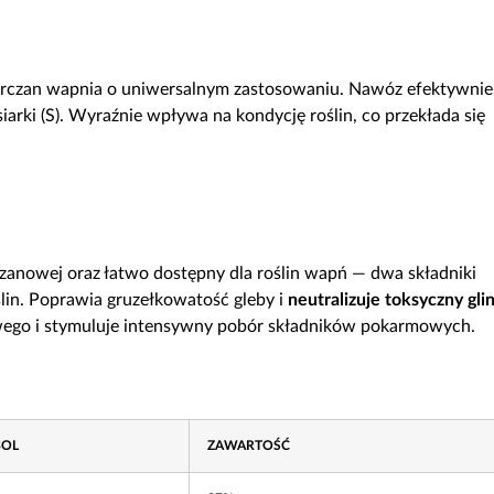
arczan wapnia o uniwersalnym zastosowaniu. Nawóz efektywnie
arki (S). Wyraźnie wpływa na kondycję roślin, co przekłada się
zanowej oraz łatwo dostępny dla roślin wapń — dwa składniki
in. Poprawia gruzełkowatość gleby i
neutralizuje toksyczny gli
owego i stymuluje intensywny pobór składników pokarmowych.
BOL
ZAWARTOŚĆ