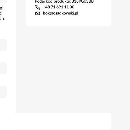
Podaj kod produktu:
B18KG03BB
+48 71 691 11 00
ni
ć
bok@osadkowski.pl
do