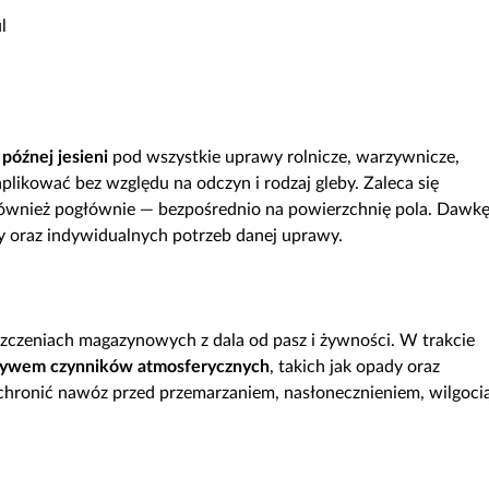
l
późnej jesieni
pod wszystkie uprawy rolnicze, warzywnicze,
likować bez względu na odczyn i rodzaj gleby. Zaleca się
również pogłównie — bezpośrednio na powierzchnię pola. Dawk
 oraz indywidualnych potrzeb danej uprawy.
zeniach magazynowych z dala od pasz i żywności. W trakcie
ływem czynników atmosferycznych
, takich jak opady oraz
chronić nawóz przed przemarzaniem, nasłonecznieniem, wilgoci