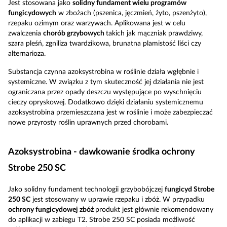
Jest stosowana jako
solidny fundament wielu programów
fungicydowych
w zbożach (pszenica, jęczmień, żyto, pszenżyto),
rzepaku ozimym oraz warzywach. Aplikowana jest w celu
zwalczenia
chorób grzybowych
takich jak mączniak prawdziwy,
szara pleśń, zgniliza twardzikowa, brunatna plamistość liści czy
alternarioza.
Substancja czynna azoksystrobina w roślinie działa wgłębnie i
systemiczne. W związku z tym skuteczność jej działania nie jest
ograniczana przez opady deszczu występujące po wyschnięciu
cieczy opryskowej. Dodatkowo dzięki działaniu systemicznemu
azoksystrobina przemieszczana jest w roślinie i może zabezpieczać
nowe przyrosty roślin uprawnych przed chorobami.
Azoksystrobina - dawkowanie środka ochrony
Strobe 250 SC
Jako solidny fundament technologii grzybobójczej
fungicyd Strobe
250 SC
jest stosowany w uprawie rzepaku i zbóż. W przypadku
ochrony fungicydowej zbóż
produkt jest głównie rekomendowany
do aplikacji w zabiegu T2. Strobe 250 SC posiada możliwość