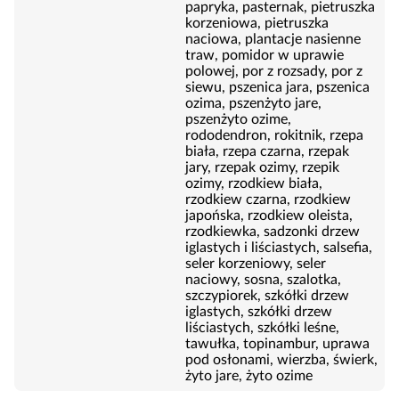
papryka, pasternak, pietruszka
korzeniowa, pietruszka
naciowa, plantacje nasienne
traw, pomidor w uprawie
polowej, por z rozsady, por z
siewu, pszenica jara, pszenica
ozima, pszenżyto jare,
pszenżyto ozime,
rododendron, rokitnik, rzepa
biała, rzepa czarna, rzepak
jary, rzepak ozimy, rzepik
ozimy, rzodkiew biała,
rzodkiew czarna, rzodkiew
japońska, rzodkiew oleista,
rzodkiewka, sadzonki drzew
iglastych i liściastych, salsefia,
seler korzeniowy, seler
naciowy, sosna, szalotka,
szczypiorek, szkółki drzew
iglastych, szkółki drzew
liściastych, szkółki leśne,
tawułka, topinambur, uprawa
pod osłonami, wierzba, świerk,
żyto jare, żyto ozime