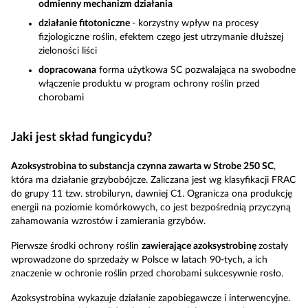
odmienny mechanizm działania
działanie fitotoniczne
- korzystny wpływ na procesy
fizjologiczne roślin, efektem czego jest utrzymanie dłuższej
zieloności liści
dopracowana
forma użytkowa SC pozwalająca na swobodne
włączenie produktu w program ochrony roślin przed
chorobami
Jaki jest skład fungicydu?
Azoksystrobina to substancja czynna zawarta w Strobe 250 SC
,
która ma działanie grzybobójcze. Zaliczana jest wg klasyfikacji FRAC
do grupy 11 tzw. strobiluryn, dawniej C1. Ogranicza ona produkcję
energii na poziomie komórkowych, co jest bezpośrednią przyczyną
zahamowania wzrostów i zamierania grzybów.
Pierwsze środki ochrony roślin
zawierające azoksystrobinę
zostały
wprowadzone do sprzedaży w Polsce w latach 90-tych, a ich
znaczenie w ochronie roślin przed chorobami sukcesywnie rosło.
Azoksystrobina wykazuje działanie zapobiegawcze i interwencyjne.