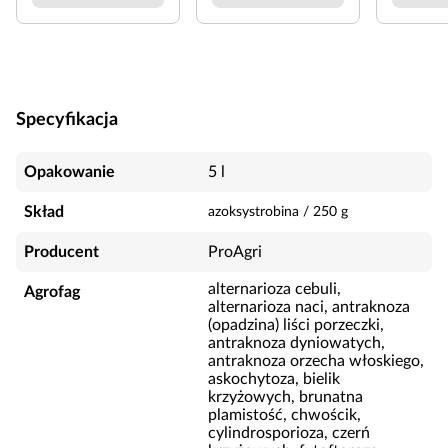
Specyfikacja
Opakowanie
5 l
Skład
azoksystrobina
/
250
g
Producent
ProAgri
alternarioza cebuli,
Agrofag
alternarioza naci, antraknoza
(opadzina) liści porzeczki,
antraknoza dyniowatych,
antraknoza orzecha włoskiego,
askochytoza, bielik
krzyżowych, brunatna
plamistość, chwościk,
cylindrosporioza, czerń