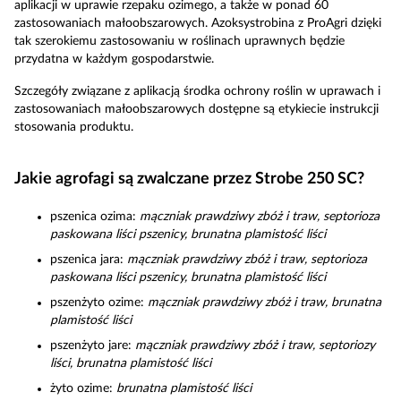
aplikacji w uprawie rzepaku ozimego, a także w ponad 60
zastosowaniach małoobszarowych. Azoksystrobina z ProAgri dzięki
tak szerokiemu zastosowaniu w roślinach uprawnych będzie
przydatna w każdym gospodarstwie.
Szczegóły związane z aplikacją środka ochrony roślin w uprawach i
zastosowaniach małoobszarowych dostępne są etykiecie instrukcji
stosowania produktu.
Jakie agrofagi są zwalczane przez Strobe 250 SC?
pszenica ozima:
mączniak prawdziwy zbóż i traw, septorioza
paskowana liści pszenicy, brunatna plamistość liści
pszenica jara:
mączniak prawdziwy zbóż i traw, septorioza
paskowana liści pszenicy, brunatna plamistość liści
pszenżyto ozime:
mączniak prawdziwy zbóż i traw, brunatna
plamistość liści
pszenżyto jare:
mączniak prawdziwy zbóż i traw, septoriozy
liści, brunatna plamistość liści
żyto ozime:
brunatna plamistość liści