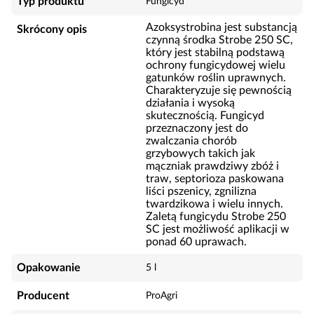
Typ produktu
Fungicyd
Azoksystrobina jest substancją
Skrócony opis
czynną środka Strobe 250 SC,
który jest stabilną podstawą
ochrony fungicydowej wielu
gatunków roślin uprawnych.
Charakteryzuje się pewnością
działania i wysoką
skutecznością. Fungicyd
przeznaczony jest do
zwalczania chorób
grzybowych takich jak
mączniak prawdziwy zbóż i
traw, septorioza paskowana
liści pszenicy, zgnilizna
twardzikowa i wielu innych.
Zaletą fungicydu Strobe 250
SC jest możliwość aplikacji w
ponad 60 uprawach.
Opakowanie
5 l
Producent
ProAgri