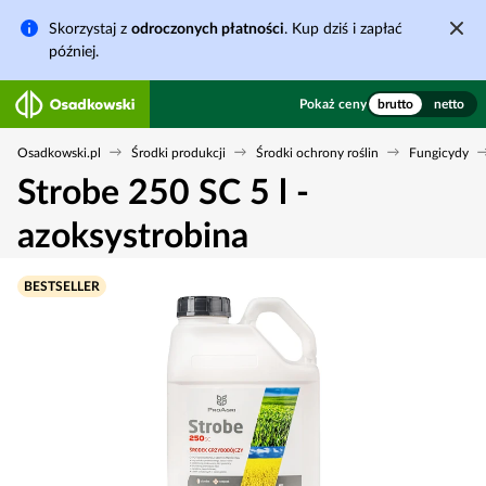
Skorzystaj z
odroczonych płatności
. Kup dziś i zapłać
później.
Pokaż ceny
brutto
netto
Osadkowski.pl
Środki produkcji
Środki ochrony roślin
Fungicydy
Strobe 250 SC 5 l -
azoksystrobina
BESTSELLER