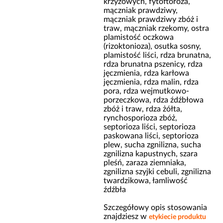
krzyżowych, fytoftoroza,
mączniak prawdziwy,
mączniak prawdziwy zbóż i
traw, mączniak rzekomy, ostra
plamistość oczkowa
(rizoktonioza), osutka sosny,
plamistość liści, rdza brunatna,
rdza brunatna pszenicy, rdza
jęczmienia, rdza karłowa
jęczmienia, rdza malin, rdza
pora, rdza wejmutkowo-
porzeczkowa, rdza źdźbłowa
zbóż i traw, rdza żółta,
rynchosporioza zbóż,
septorioza liści, septorioza
paskowana liści, septorioza
plew, sucha zgnilizna, sucha
zgnilizna kapustnych, szara
pleśń, zaraza ziemniaka,
zgnilizna szyjki cebuli, zgnilizna
twardzikowa, łamliwość
źdźbła
Szczegółowy opis stosowania
znajdziesz w
etykiecie produktu