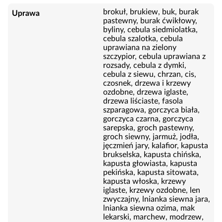
brokuł, brukiew, buk, burak
Uprawa
pastewny, burak ćwikłowy,
byliny, cebula siedmiolatka,
cebula szalotka, cebula
uprawiana na zielony
szczypior, cebula uprawiana z
rozsady, cebula z dymki,
cebula z siewu, chrzan, cis,
czosnek, drzewa i krzewy
ozdobne, drzewa iglaste,
drzewa liściaste, fasola
szparagowa, gorczyca biała,
gorczyca czarna, gorczyca
sarepska, groch pastewny,
groch siewny, jarmuż, jodła,
jęczmień jary, kalafior, kapusta
brukselska, kapusta chińska,
kapusta głowiasta, kapusta
pekińska, kapusta sitowata,
kapusta włoska, krzewy
iglaste, krzewy ozdobne, len
zwyczajny, lnianka siewna jara,
lnianka siewna ozima, mak
lekarski, marchew, modrzew,