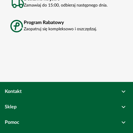
Zamawiaj do 15:00, odbieraj następnego dnia.
Program Rabatowy
Zaopatruj się kompleksowo i oszczędzaj.
Kontakt
Osadkowski Sp. z o.o.
Sklep
Bierutów
ul. Kolejowa
6
Pełne dane rejestrowe
Pomoc
Wszystkie kategorie