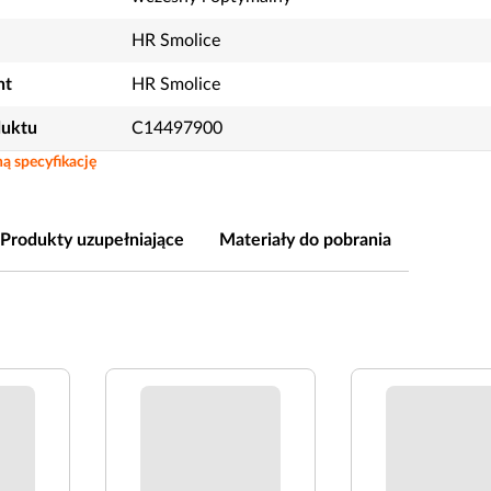
HR Smolice
nt
HR Smolice
duktu
C14497900
ą specyfikację
Produkty uzupełniające
Materiały do pobrania