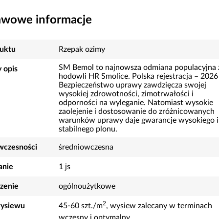
awowe informacje
uktu
Rzepak ozimy
SM Bemol to najnowsza odmiana populacyjna 
 opis
hodowli HR Smolice. Polska rejestracja – 2026 
Bezpieczeństwo uprawy zawdzięcza swojej
wysokiej zdrowotności, zimotrwałości i
odporności na wyleganie. Natomiast wysokie
zaolejenie i dostosowanie do zróżnicowanych
warunków uprawy daje gwarancje wysokiego i
stabilnego plonu.
wczesności
średniowczesna
nie
1 js
zenie
ogólnoużytkowe
2
ysiewu
45-60 szt./m
, wysiew zalecany w terminach
wczesny i optymalny