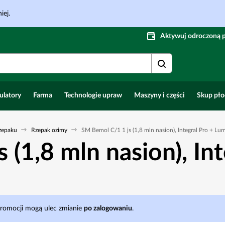
iej.
Aktywuj odroczoną 
ulatory
Farma
Technologie upraw
Maszyny i części
Skup pł
zepaku
Rzepak ozimy
SM Bemol C/1 1 js (1,8 mln nasion), Integral Pro + L
(1,8 mln nasion), Int
promocji mogą ulec zmianie
po zalogowaniu
.