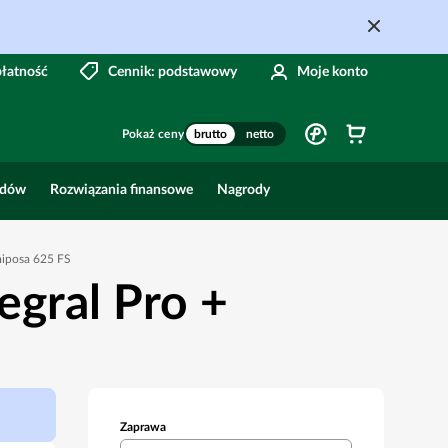
płatność
Cennik: podstawowy
Moje konto
Pokaż ceny
brutto
netto
odów
Rozwiązania finansowe
Nagrody
umiposa 625 FS
egral Pro +
Zaprawa