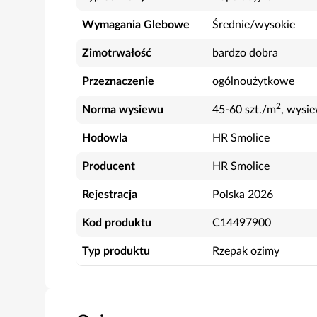
Wymagania Glebowe
Średnie/wysokie
Zimotrwałość
bardzo dobra
Przeznaczenie
ogólnoużytkowe
2
Norma wysiewu
45-60 szt./m
, wysi
Hodowla
HR Smolice
Producent
HR Smolice
Rejestracja
Polska 2026
Kod produktu
C14497900
Typ produktu
Rzepak ozimy