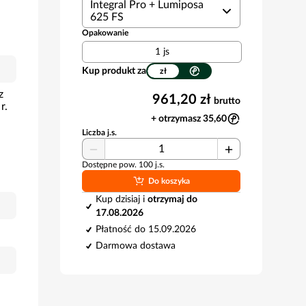
Integral Pro + Lumiposa
625 FS
Opakowanie
1 js
Kup produkt za
zł
z
961,20 zł
brutto
r.
+ otrzymasz 35,60
Liczba j.s.
Dostępne pow. 100 j.s.
Do koszyka
Kup dzisiaj i
otrzymaj do
17.08.2026
Płatność do 15.09.2026
Darmowa dostawa