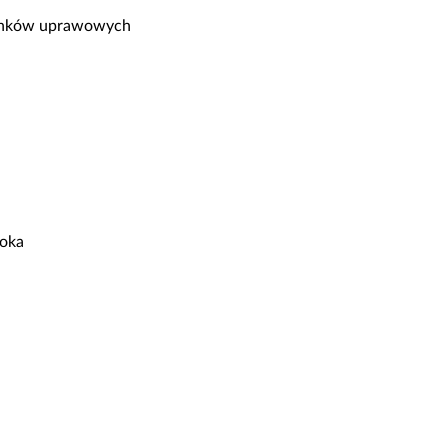
runków uprawowych
soka