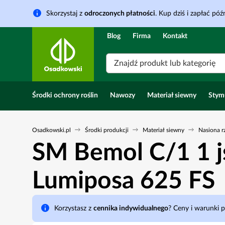
Skorzystaj z
odroczonych płatności
. Kup dziś i zapłać późn
Blog
Firma
Kontakt
Znajdź produkt lub kategorię
Środki ochrony roślin
Nawozy
Materiał siewny
Stym
Osadkowski.pl
Środki produkcji
Materiał siewny
Nasiona r
SM Bemol C/1 1 js 
Lumiposa 625 FS
Korzystasz z
cennika indywidualnego
? Ceny i warunki 