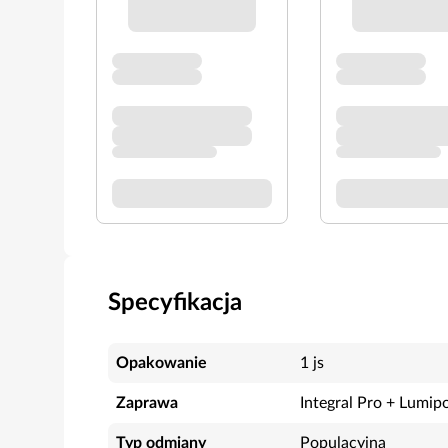
Specyfikacja
Opakowanie
1 js
Zaprawa
Integral Pro + Lumip
Typ odmiany
Populacyjna