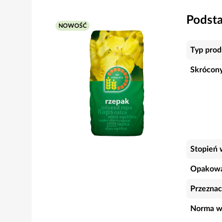
Podst
NOWOŚĆ
Typ prod
Skrócony
Stopień 
Opakowa
Przeznac
Norma w