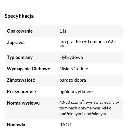
Specyfikacja
Opakowanie
1 js
Integral Pro + Lumiposa 625
Zaprawa
FS
Typ odmiany
Hybrydowa
Wymagania Glebowe
Niskie/średnie
Zimotrwałość
bardzo dobra
Przeznaczenie
ogólnoużytkowe
2
40-50 szt./m
, wysiew zalecany w
Norma wysiewu
terminach optymalnym, lekko
opóźnionym i opóźnionym
Hodowla
RAGT