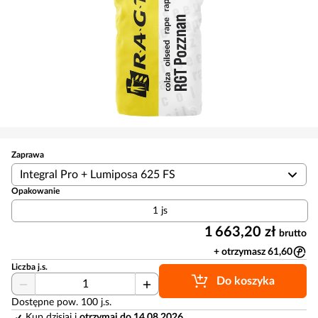
Zaprawa
Integral Pro + Lumiposa 625 FS
Opakowanie
1 js
1 663,20 zł
brutto
+ otrzymasz 61,60
Liczba j.s.
Do koszyka
Dostępne pow. 100 j.s.
Kup dzisiaj i
otrzymaj do 14.08.2026