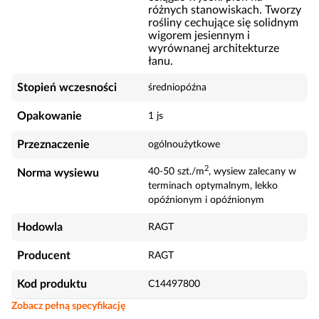
różnych stanowiskach. Tworzy
rośliny cechujące się solidnym
wigorem jesiennym i
wyrównanej architekturze
łanu.
Stopień wczesności
średniopóźna
Opakowanie
1 js
Przeznaczenie
ogólnoużytkowe
2
40-50 szt./m
, wysiew zalecany w
Norma wysiewu
terminach optymalnym, lekko
opóźnionym i opóźnionym
Hodowla
RAGT
Producent
RAGT
Kod produktu
C14497800
Zobacz pełną specyfikację