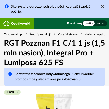
Skorzystaj z
odroczonych płatności
. Kup dziś i zapłać
później.
Pokaż ceny
brutto
netto
Osadkowski.pl
Środki produkcji
Materiał siewny
Nasiona rzepaku
RGT Pozznan F1 C/1 1 js (1,5
mln nasion), Integral Pro +
Lumiposa 625 FS
Korzystasz z
cennika indywidualnego
? Ceny i warunki
promocji mogą ulec zmianie
po zalogowaniu
.
NOWOŚĆ