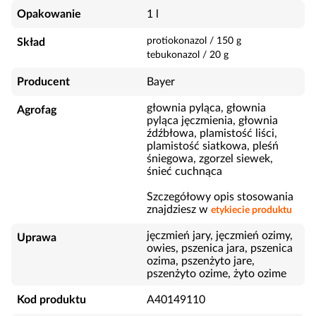
Opakowanie
1 l
protiokonazol
/
150
g
Skład
tebukonazol
/
20
g
Producent
Bayer
głownia pyląca, głownia
Agrofag
pyląca jęczmienia, głownia
źdźbłowa, plamistość liści,
plamistość siatkowa, pleśń
śniegowa, zgorzel siewek,
śnieć cuchnąca
Szczegółowy opis stosowania
znajdziesz w
etykiecie produktu
jęczmień jary, jęczmień ozimy,
Uprawa
owies, pszenica jara, pszenica
ozima, pszenżyto jare,
pszenżyto ozime, żyto ozime
Kod produktu
A40149110