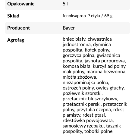
Opakowanie
5 l
Skład
fenoksaprop-P etylu
/
69
g
Producent
Bayer
bniec biały, chwastnica
Agrofag
jednostronna, dymnica
pospolita, fiołek polny,
gorczyca polna, gwiazdnica
pospolita, jasnota purpurowa,
komosa biała, kurzyślad polny,
mak polny, maruna bezwonna,
miotła zbożowa,
niezapominajka polna,
ostrożeń polny, owies głuchy,
poziewnik szorstki,
przetacznik bluszczykowy,
przetacznik perski, przetacznik
polny, przytulia czepna, rdest
plamisty, rdest ptasi,
rdestówka powojowata,
samosiewy rzepaku, tasznik
pospolity, tobołki polne,