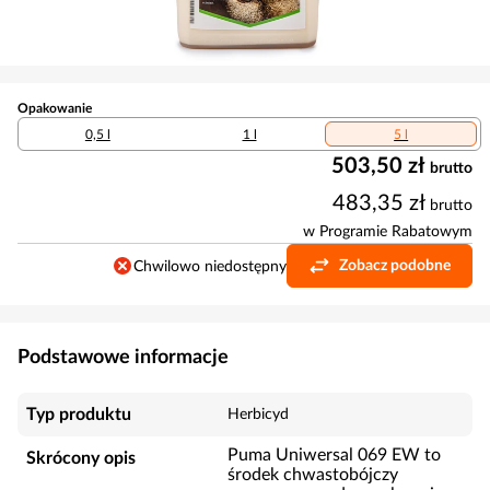
Opakowanie
0,5 l
1 l
5 l
503,50 zł
brutto
483,35 zł
brutto
w Programie Rabatowym
Zobacz podobne
Chwilowo niedostępny
Podstawowe informacje
Typ produktu
Herbicyd
Puma Uniwersal 069 EW to
Skrócony opis
środek chwastobójczy