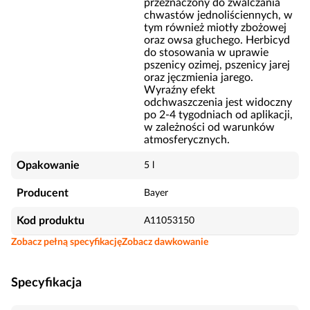
przeznaczony do zwalczania
chwastów jednoliściennych, w
tym również miotły zbożowej
oraz owsa głuchego. Herbicyd
do stosowania w uprawie
pszenicy ozimej, pszenicy jarej
oraz jęczmienia jarego.
Wyraźny efekt
odchwaszczenia jest widoczny
po 2-4 tygodniach od aplikacji,
w zależności od warunków
atmosferycznych.
Opakowanie
5 l
Producent
Bayer
Kod produktu
A11053150
Zobacz pełną specyfikację
Zobacz dawkowanie
Specyfikacja