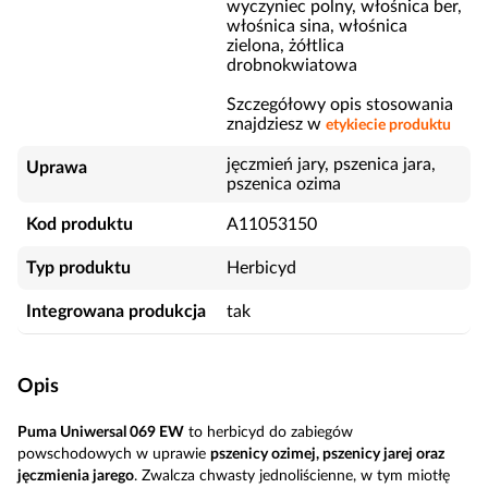
wyczyniec polny, włośnica ber,
włośnica sina, włośnica
zielona, żółtlica
drobnokwiatowa
Szczegółowy opis stosowania
znajdziesz w
etykiecie produktu
jęczmień jary, pszenica jara,
Uprawa
pszenica ozima
Kod produktu
A11053150
Typ produktu
Herbicyd
Integrowana produkcja
tak
Opis
Puma Uniwersal 069 EW
to herbicyd do zabiegów
powschodowych w uprawie
pszenicy ozimej, pszenicy jarej oraz
jęczmienia jarego
. Zwalcza chwasty jednoliścienne, w tym miotłę