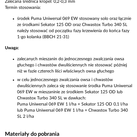
Zalecana średnica kropel: 0,2-0,3 mm
Termin stosowania:
środek Puma Uniwersal 069 EW stosowany solo oraz łącznie
ze środkami Sekator 125 OD oraz Chwastox Turbo 340 SL
należy stosować od początku fazy krzewienia do końca fazy
1-go kolanka (BBCH 21-31)
Uwaga:
zalecanych mieszanin do jednoczesnego zwalczania owsa
głuchego i chwastów dwuliściennych nie stosować później
niż w fazie czterech liści właściwych owsa głuchego
w celu jednoczesnego zwalczania owsa i chwastów
dwuliściennych zaleca się stosowanie środka Puma Uniwersal
069 EW w mieszaninie ze środkiem Sekator 125 OD lub
Chwastox Turbo 340 SL w dawkach:
Puma Uniwersal 069 EW 1 l/ha + Sekator 125 OD 0,1 l/ha
lub Puma Uniwersal 069 EW 1 l/ha + Chwastox Turbo 340
SL 2 l/ha
Materiały do pobrania