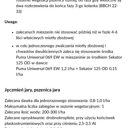
ruszeniu wegetacji pszenicy ozimej, od fazy gdy widoczne są
dwa rozkrzewienia do końca fazy 3-go kolanka (BBCH 22-
33)
Uwaga:
zalecanych mieszanin nie stosować później niż w fazie 4-6
liści właściwych miotły zbożowej
w celu jednoczesnego zwalczania miotły zbożowej i
chwastów dwuliściennych zaleca się stosowanie środka
Puma Uniwersal 069 EW w mieszaninie ze środkiem Sekator
125 OD w dawce:
Puma Uniwersal 069 EW 1,2 l/ha + Sekator 125 OD 0,15
l/ha
Jęczmień jary, pszenica jara
Zalecana dawka dla jednorazowego stosowania: 0,8-1,0 l/ha
Maksymalna liczba zabiegów w sezonie wegetacyjnym: 1
Zalecana ilość wody: 200-300 l/ha
Zalecane opryskiwanie: drobnokropliste, przy użyciu końcówek
płaskostrumieniowych oraz przy ciśnieniu 2,5-3,5 At