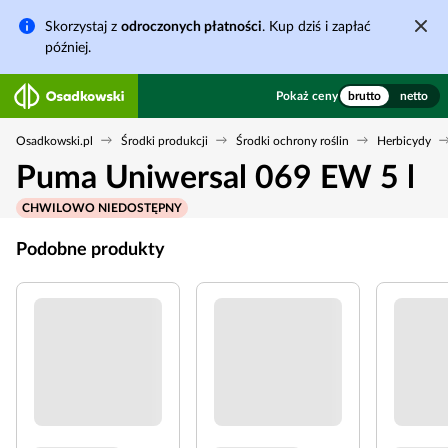
Skorzystaj z
odroczonych płatności
. Kup dziś i zapłać
później.
Pokaż ceny
brutto
netto
Osadkowski.pl
Środki produkcji
Środki ochrony roślin
Herbicydy
Puma Uniwersal 069 EW 5 l
CHWILOWO NIEDOSTĘPNY
Podobne produkty