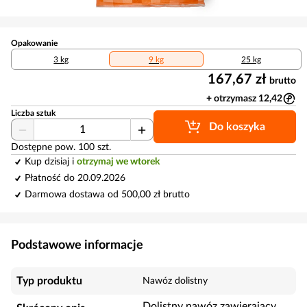
Opakowanie
3 kg
9 kg
25 kg
167,67 zł
brutto
+ otrzymasz 12,42
Liczba sztuk
Do koszyka
Dostępne pow. 100 szt.
Kup dzisiaj i
otrzymaj we wtorek
Płatność do 20.09.2026
Darmowa dostawa od 500,00 zł brutto
Podstawowe informacje
Typ produktu
Nawóz dolistny
Dolistny nawóz zawierający