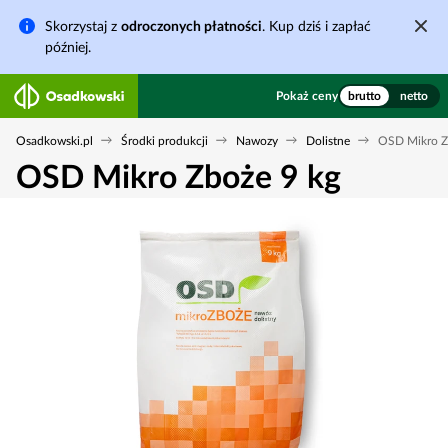
Skorzystaj z
odroczonych płatności
. Kup dziś i zapłać
później.
Pokaż ceny
brutto
netto
Osadkowski.pl
Środki produkcji
Nawozy
Dolistne
OSD Mikro Z
OSD Mikro Zboże 9 kg