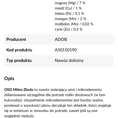
magnez (Mg)
/
7
%
miedź (Cu)
/
1
%
żelazo (Fe)
/
0.1
%
mangan (Mn)
/
2
%
molibden (Mo)
/
0.02
%
cynk (Zn)
/
0.3
%
Producent
ADOB
Kod produktu
A50150190
Typ produktu
Nawóz dolistny
Opis
OSD Mikro Zboże
to nawóz zwierający azot i mikroelementy
zbilansowane szczególnie dla potrzeb roślin zbożowych (w tym
kukurydzy). Uzupełnienie mikroelementów jest bardzo ważne,
ponieważ o wysokości plonu decyduje ten składnik, który znajduje
się w minimum w stosunku do potrzeb, nawet jeśli są one
względnie nieduże.