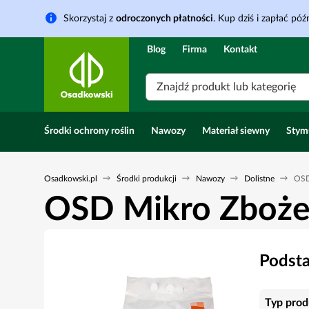
Skorzystaj z
odroczonych płatności
. Kup dziś i zapłać późn
Blog
Firma
Kontakt
Znajdź produkt lub kategorię
Środki ochrony roślin
Nawozy
Materiał siewny
Stym
Osadkowski.pl
Środki produkcji
Nawozy
Dolistne
OSD
OSD Mikro Zboże
Podst
Typ prod