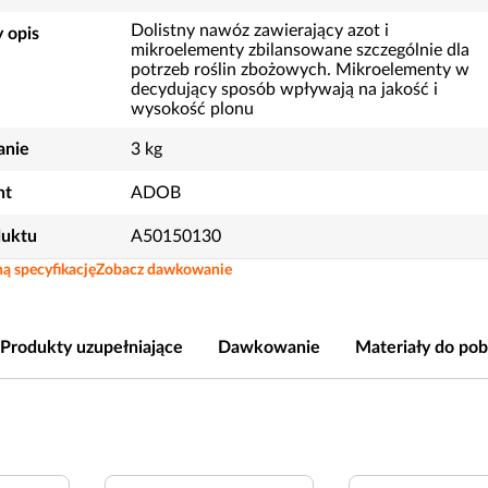
Dolistny nawóz zawierający azot i
 opis
mikroelementy zbilansowane szczególnie dla
potrzeb roślin zbożowych. Mikroelementy w
decydujący sposób wpływają na jakość i
wysokość plonu
nie
3 kg
nt
ADOB
duktu
A50150130
ą specyfikację
Zobacz dawkowanie
Produkty uzupełniające
Dawkowanie
Materiały do pob