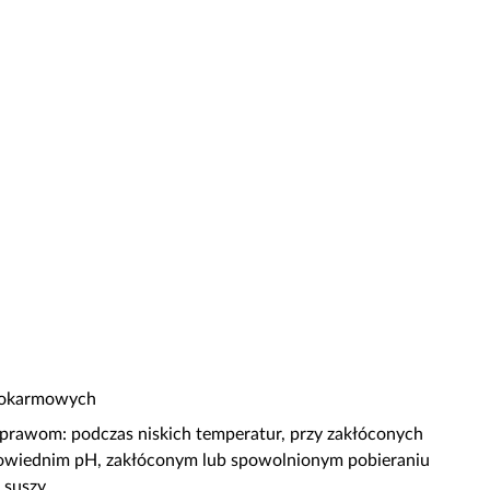
pokarmowych
uprawom: podczas niskich temperatur, przy zakłóconych
wiednim pH, zakłóconym lub spowolnionym pobieraniu
 suszy