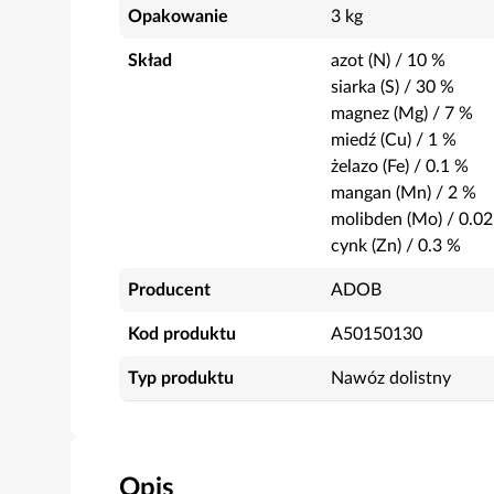
Opakowanie
3 kg
Skład
azot (N)
/
10
%
siarka (S)
/
30
%
magnez (Mg)
/
7
%
miedź (Cu)
/
1
%
żelazo (Fe)
/
0.1
%
mangan (Mn)
/
2
%
molibden (Mo)
/
0.02
cynk (Zn)
/
0.3
%
Producent
ADOB
Kod produktu
A50150130
Typ produktu
Nawóz dolistny
Opis