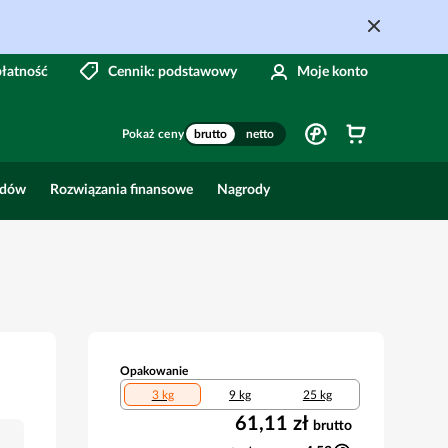
płatność
Cennik: podstawowy
Moje konto
Pokaż ceny
brutto
netto
odów
Rozwiązania finansowe
Nagrody
Opakowanie
3 kg
9 kg
25 kg
61,11 zł
brutto