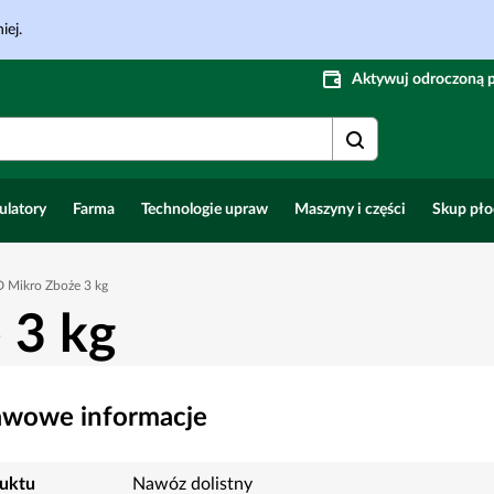
iej.
Aktywuj odroczoną 
ulatory
Farma
Technologie upraw
Maszyny i części
Skup pł
 Mikro Zboże 3 kg
 3 kg
awowe informacje
uktu
Nawóz dolistny