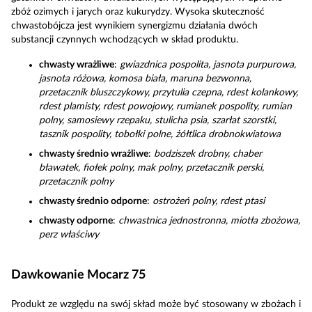
zbóż ozimych i jarych oraz kukurydzy. Wysoka skuteczność
chwastobójcza jest wynikiem synergizmu działania dwóch
substancji czynnych wchodzących w skład produktu.
chwasty wrażliwe
:
gwiazdnica pospolita, jasnota purpurowa,
jasnota różowa, komosa biała, maruna bezwonna,
przetacznik bluszczykowy, przytulia czepna, rdest kolankowy,
rdest plamisty, rdest powojowy, rumianek pospolity, rumian
polny, samosiewy rzepaku, stulicha psia, szarłat szorstki,
tasznik pospolity, tobołki polne, żółtlica drobnokwiatowa
chwasty średnio wrażliwe
:
bodziszek drobny, chaber
bławatek, fiołek polny, mak polny, przetacznik perski,
przetacznik polny
chwasty średnio odporne
:
ostrożeń polny, rdest ptasi
chwasty odporne
:
chwastnica jednostronna, miotła zbożowa,
perz właściwy
Dawkowanie Mocarz 75
Produkt ze względu na swój skład może być stosowany w zbożach i