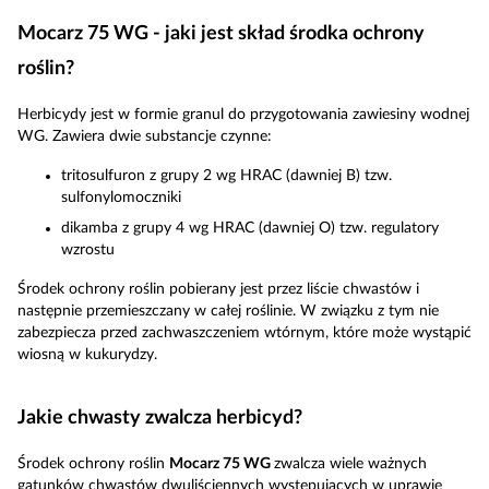
Mocarz 75 WG - jaki jest skład środka ochrony
roślin?
Herbicydy jest w formie granul do przygotowania zawiesiny wodnej
WG. Zawiera dwie substancje czynne:
tritosulfuron z grupy 2 wg HRAC (dawniej B) tzw.
sulfonylomoczniki
dikamba z grupy 4 wg HRAC (dawniej O) tzw. regulatory
wzrostu
Środek ochrony roślin pobierany jest przez liście chwastów i
następnie przemieszczany w całej roślinie. W związku z tym nie
zabezpiecza przed zachwaszczeniem wtórnym, które może wystąpić
wiosną w kukurydzy.
Jakie chwasty zwalcza herbicyd?
Środek ochrony roślin
Mocarz 75 WG
zwalcza wiele ważnych
gatunków chwastów dwuliściennych występujących w uprawie