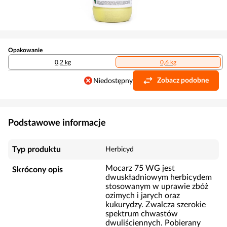
Opakowanie
0,2 kg
0,6 kg
Zobacz podobne
Niedostępny
Podstawowe informacje
Typ produktu
Herbicyd
Mocarz 75 WG jest
Skrócony opis
dwuskładniowym herbicydem
stosowanym w uprawie zbóż
ozimych i jarych oraz
kukurydzy. Zwalcza szerokie
spektrum chwastów
dwuliściennych. Pobierany