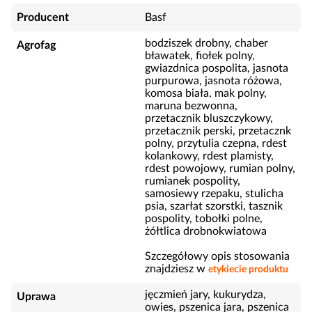
Producent
Basf
bodziszek drobny, chaber
Agrofag
bławatek, fiołek polny,
gwiazdnica pospolita, jasnota
purpurowa, jasnota różowa,
komosa biała, mak polny,
maruna bezwonna,
przetacznik bluszczykowy,
przetacznik perski, przetacznk
polny, przytulia czepna, rdest
kolankowy, rdest plamisty,
rdest powojowy, rumian polny,
rumianek pospolity,
samosiewy rzepaku, stulicha
psia, szarłat szorstki, tasznik
pospolity, tobołki polne,
żółtlica drobnokwiatowa
Szczegółowy opis stosowania
znajdziesz w
etykiecie produktu
jęczmień jary, kukurydza,
Uprawa
owies, pszenica jara, pszenica