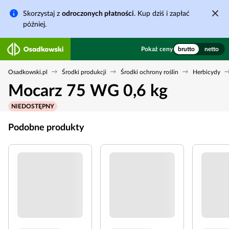
Skorzystaj z
odroczonych płatności
. Kup dziś i zapłać
później.
Pokaż ceny
brutto
netto
Osadkowski.pl
Środki produkcji
Środki ochrony roślin
Herbicydy
Mocarz 75 WG 0,6 kg
NIEDOSTĘPNY
Podobne produkty