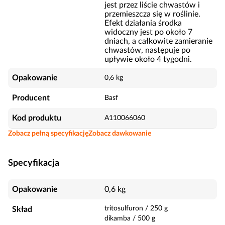
jest przez liście chwastów i
przemieszcza się w roślinie.
Efekt działania środka
widoczny jest po około 7
dniach, a całkowite zamieranie
chwastów, następuje po
upływie około 4 tygodni.
Opakowanie
0,6 kg
Producent
Basf
Kod produktu
A110066060
Zobacz pełną specyfikację
Zobacz dawkowanie
Specyfikacja
Opakowanie
0,6 kg
tritosulfuron
/
250
g
Skład
dikamba
/
500
g