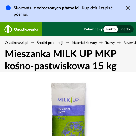
Skorzystaj z
odroczonych płatności
. Kup dziś i zapłać
później.
Pokaż ceny
brutto
netto
Osadkowski.pl
Środki produkcji
Materiał siewny
Trawy
Pastwi
Mieszanka MILK UP MKP
kośno-pastwiskowa 15 kg