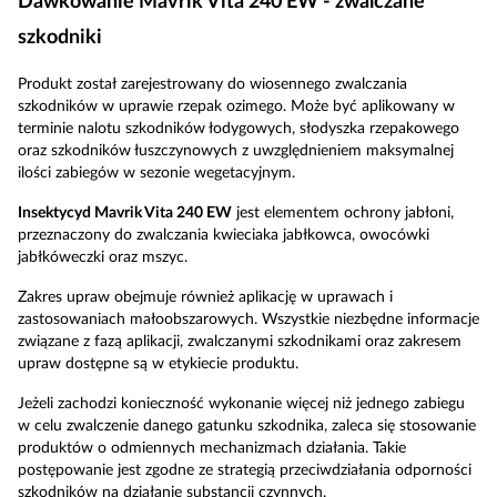
Dawkowanie Mavrik Vita 240 EW - zwalczane
szkodniki
Produkt został zarejestrowany do wiosennego zwalczania
szkodników w uprawie rzepak ozimego. Może być aplikowany w
terminie nalotu szkodników łodygowych, słodyszka rzepakowego
oraz szkodników łuszczynowych z uwzględnieniem maksymalnej
ilości zabiegów w sezonie wegetacyjnym.
Insektycyd Mavrik Vita 240 EW
jest elementem ochrony jabłoni,
przeznaczony do zwalczania kwieciaka jabłkowca, owocówki
jabłkóweczki oraz mszyc.
Zakres upraw obejmuje również aplikację w uprawach i
zastosowaniach małoobszarowych. Wszystkie niezbędne informacje
związane z fazą aplikacji, zwalczanymi szkodnikami oraz zakresem
upraw dostępne są w etykiecie produktu.
Jeżeli zachodzi konieczność wykonanie więcej niż jednego zabiegu
w celu zwalczenie danego gatunku szkodnika, zaleca się stosowanie
produktów o odmiennych mechanizmach działania. Takie
postępowanie jest zgodne ze strategią przeciwdziałania odporności
szkodników na działanie substancji czynnych.