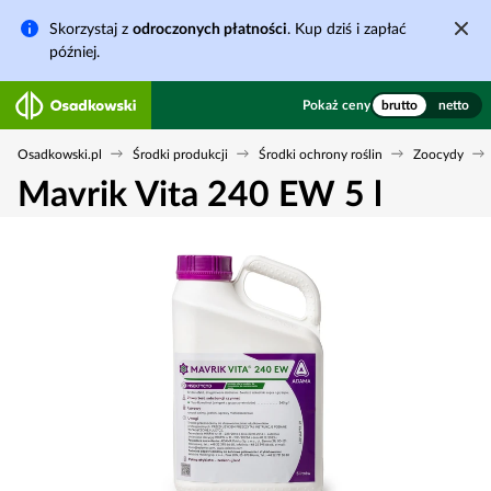
Skorzystaj z
odroczonych płatności
. Kup dziś i zapłać
później.
Pokaż ceny
brutto
netto
Osadkowski.pl
Środki produkcji
Środki ochrony roślin
Zoocydy
Mavrik Vita 240 EW 5 l