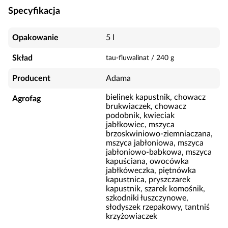
Specyfikacja
Opakowanie
5 l
Skład
tau-fluwalinat
/
240
g
Producent
Adama
bielinek kapustnik, chowacz
Agrofag
brukwiaczek, chowacz
podobnik, kwieciak
jabłkowiec, mszyca
brzoskwiniowo-ziemniaczana,
mszyca jabłoniowa, mszyca
jabłoniowo-babkowa, mszyca
kapuściana, owocówka
jabłkóweczka, piętnówka
kapustnica, pryszczarek
kapustnik, szarek komośnik,
szkodniki łuszczynowe,
słodyszek rzepakowy, tantniś
krzyżowiaczek