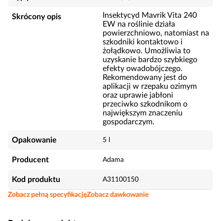
Insektycyd Mavrik Vita 240
Skrócony opis
EW na roślinie działa
powierzchniowo, natomiast na
szkodniki kontaktowo i
żołądkowo. Umożliwia to
uzyskanie bardzo szybkiego
efekty owadobójczego.
Rekomendowany jest do
aplikacji w rzepaku ozimym
oraz uprawie jabłoni
przeciwko szkodnikom o
największym znaczeniu
gospodarczym.
Opakowanie
5 l
Producent
Adama
Kod produktu
A31100150
Zobacz pełną specyfikację
Zobacz dawkowanie