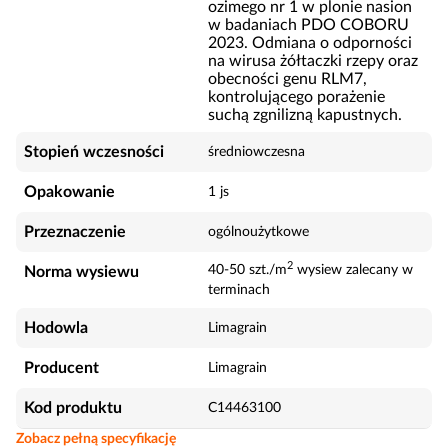
ozimego nr 1 w plonie nasion
w badaniach PDO COBORU
2023. Odmiana o odporności
na wirusa żółtaczki rzepy oraz
obecności genu RLM7,
kontrolującego porażenie
suchą zgnilizną kapustnych.
Stopień wczesności
średniowczesna
Opakowanie
1 js
Przeznaczenie
ogólnoużytkowe
2
40-50 szt./m
wysiew zalecany w
Norma wysiewu
terminach
Hodowla
Limagrain
Producent
Limagrain
Kod produktu
C14463100
Zobacz pełną specyfikację