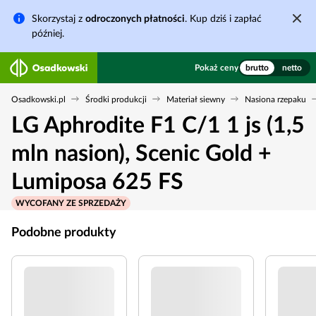
Skorzystaj z
odroczonych płatności
. Kup dziś i zapłać
później.
Pokaż ceny
brutto
netto
Osadkowski.pl
Środki produkcji
Materiał siewny
Nasiona rzepaku
LG Aphrodite F1 C/1 1 js (1,5
mln nasion), Scenic Gold +
Lumiposa 625 FS
WYCOFANY ZE SPRZEDAŻY
Podobne produkty