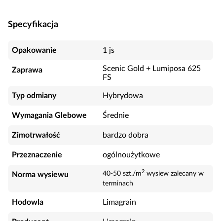
Specyfikacja
Opakowanie
1 js
Scenic Gold + Lumiposa 625
Zaprawa
FS
Typ odmiany
Hybrydowa
Wymagania Glebowe
Średnie
Zimotrwałość
bardzo dobra
Przeznaczenie
ogólnoużytkowe
2
40-50 szt./m
wysiew zalecany w
Norma wysiewu
terminach
Hodowla
Limagrain