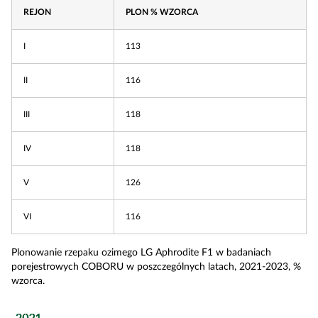
REJON
PLON % WZORCA
I
113
II
116
III
118
IV
118
V
126
VI
116
Plonowanie rzepaku ozimego LG Aphrodite F1 w badaniach
porejestrowych COBORU w poszczególnych latach, 2021-2023, %
wzorca.