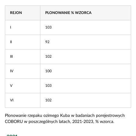
REJON
PLONOWANIE % WZORCA
I
103
II
92
III
102
IV
100
V
103
VI
102
Plonowanie rzepaku ozimego Kuba w badaniach porejestrowych
COBORU w poszczególnych latach, 2021-2023, % wzorca.