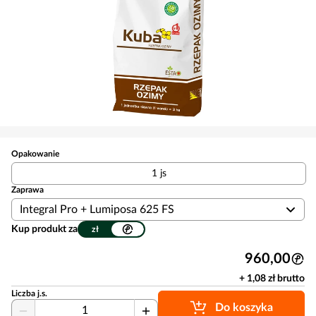
Opakowanie
1 js
Zaprawa
Integral Pro + Lumiposa 625 FS
Kup produkt za
zł
960,00
+ 1,08 zł brutto
Liczba j.s.
Do koszyka