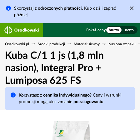
Skorzystaj z
odroczonych płatności
. Kup dziś i zapłać
później.
Pokaż ceny
brutto
netto
Osadkowski.pl
Środki produkcji
Materiał siewny
Nasiona rzepaku
Kuba C/1 1 js (1,8 mln
nasion), Integral Pro +
Lumiposa 625 FS
Korzystasz z
cennika indywidualnego
? Ceny i warunki
promocji mogą ulec zmianie
po zalogowaniu
.