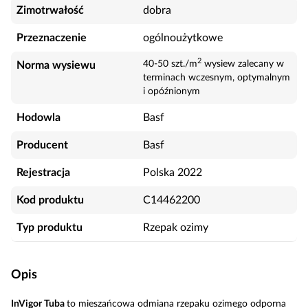
Zimotrwałość
dobra
Przeznaczenie
ogólnoużytkowe
2
40-50 szt./m
wysiew zalecany w
Norma wysiewu
terminach wczesnym, optymalnym
i opóźnionym
Hodowla
Basf
Producent
Basf
Rejestracja
Polska 2022
Kod produktu
C14462200
Typ produktu
Rzepak ozimy
Opis
InVigor Tuba
to mieszańcowa odmiana rzepaku ozimego odporna