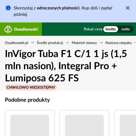
Skorzystaj z
odroczonych płatności
. Kup dziś i zapłać
później.
Pokaż ceny
brutto
netto
Osadkowski.pl
Środki produkcji
Materiał siewny
Nasiona rzepaku
InVigor Tuba F1 C/1 1 js (1,5
mln nasion), Integral Pro +
Lumiposa 625 FS
CHWILOWO NIEDOSTĘPNY
Podobne produkty