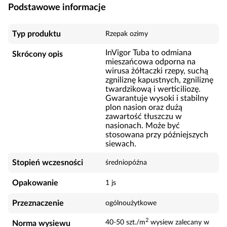
Podstawowe informacje
Typ produktu
Rzepak ozimy
InVigor Tuba to odmiana
Skrócony opis
mieszańcowa odporna na
wirusa żółtaczki rzepy, suchą
zgniliznę kapustnych, zgniliznę
twardzikową i werticiliozę.
Gwarantuje wysoki i stabilny
plon nasion oraz dużą
zawartość tłuszczu w
nasionach. Może być
stosowana przy późniejszych
siewach.
Stopień wczesności
średniopóźna
Opakowanie
1 js
Przeznaczenie
ogólnoużytkowe
2
40-50 szt./m
wysiew zalecany w
Norma wysiewu