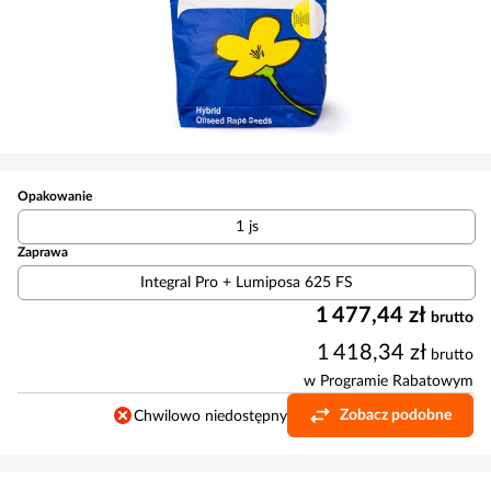
Opakowanie
1 js
Zaprawa
Integral Pro + Lumiposa 625 FS
1 477,44 zł
brutto
1 418,34 zł
brutto
w Programie Rabatowym
Zobacz podobne
Chwilowo niedostępny