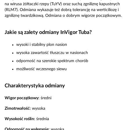
na wirusa żółtaczki rzepy (TuYV) oraz suchą zgniliznę kapustnych
(RLM7). Odmiana wykazuje też dobrą tolerancję na werticiliozę i
zgniliznę twardzikową. Odmiana o dobrym wigorze początkowym.
Jakie są zalety odmiany InVigor Tuba?
wysoki i stabilny plon nasion
wysoka zawartość tłuszczu w nasionach
odporność na szerokie spektrum chorób
możliwość wczesnego siewu
Charakterystyka odmiany
Wigor początkowy:
średni
Zimotrwałość:
wysoka
Wysokość roślin:
średnia
Odporność na wyleganie:
wysoka