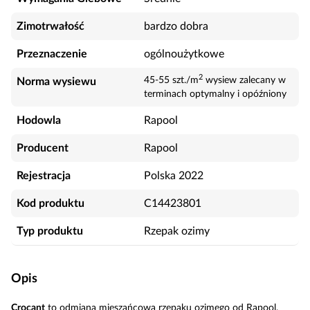
Zimotrwałość
bardzo dobra
Przeznaczenie
ogólnoużytkowe
2
45-55 szt./m
wysiew zalecany w
Norma wysiewu
terminach optymalny i opóźniony
Hodowla
Rapool
Producent
Rapool
Rejestracja
Polska 2022
Kod produktu
C14423801
Typ produktu
Rzepak ozimy
Opis
Crocant
to odmiana mieszańcowa rzepaku ozimego od Rapool.