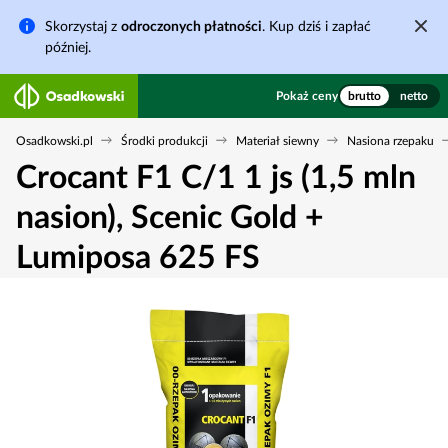
Skorzystaj z
odroczonych płatności
. Kup dziś i zapłać
później.
Pokaż ceny
brutto
netto
Osadkowski.pl
Środki produkcji
Materiał siewny
Nasiona rzepaku
Crocant F1 C/1 1 js (1,5 mln
nasion), Scenic Gold +
Lumiposa 625 FS