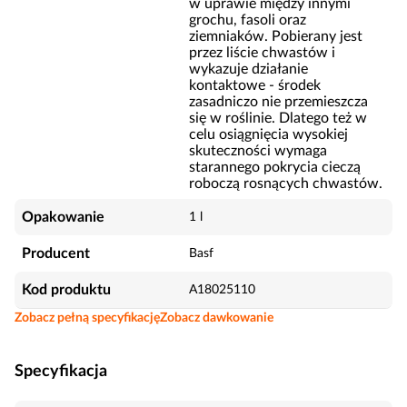
w uprawie między innymi
grochu, fasoli oraz
ziemniaków. Pobierany jest
przez liście chwastów i
wykazuje działanie
kontaktowe - środek
zasadniczo nie przemieszcza
się w roślinie. Dlatego też w
celu osiągnięcia wysokiej
skuteczności wymaga
starannego pokrycia cieczą
roboczą rosnących chwastów.
Opakowanie
1 l
Producent
Basf
Kod produktu
A18025110
Zobacz pełną specyfikację
Zobacz dawkowanie
Specyfikacja