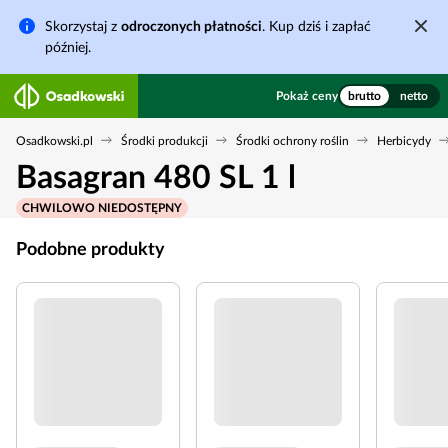
Skorzystaj z
odroczonych płatności
. Kup dziś i zapłać
później.
Pokaż ceny
brutto
netto
Osadkowski.pl
Środki produkcji
Środki ochrony roślin
Herbicydy
Basagran 480 SL 1 l
CHWILOWO NIEDOSTĘPNY
Podobne produkty