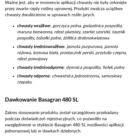
Ważne jest, aby w momencie aplikacji chwasty nie były osłonięte
przez zwarte rzędy rośliny uprawnej. Produkt zwalcza uciążliwe
chwasty dwuliścienne w uprawach roślin jarych.
chwasty wrażliwe
:
gorczyca polna, gwiazdnica pospolita,
maruna bezwonna, rdest plamisty, szarłat szorstki, tasznik
pospolity, tobołki polne, żółtlica drobnokwiatowa
chwasty średniowrażliwe
:
jasnota purpurowa, jasnota
różowa, komosa biała, przetacznik perski, przytulia czepna,
rdest powojowy
chwasty średnioodporne
:
dymnica pospolita, fiołek polny
chwasty odporne
:
chwastnica jednostronna, samosiewy
rzepaku
Dawkowanie Basagran 480 SL
Zakres stosowanie produktu został szczegółowo przebadany
podczas doświadczeń rejestracyjnych, co pozwoliło na
uwzględnienie w etykiecie Basagran 480 SL możliwości aplikacji
jednorazowej lub w dawkach dzielonych.