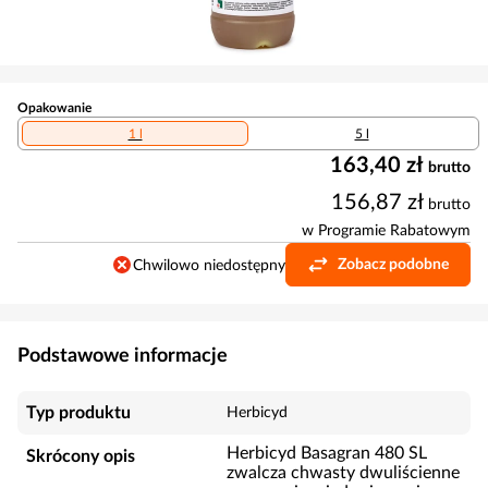
Opakowanie
1 l
5 l
163,40 zł
brutto
156,87 zł
brutto
w Programie Rabatowym
Zobacz podobne
Chwilowo niedostępny
Podstawowe informacje
Typ produktu
Herbicyd
Herbicyd Basagran 480 SL
Skrócony opis
zwalcza chwasty dwuliścienne