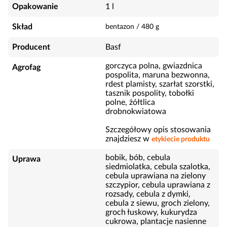
Opakowanie
1 l
Skład
bentazon
/
480
g
Producent
Basf
gorczyca polna, gwiazdnica
Agrofag
pospolita, maruna bezwonna,
rdest plamisty, szarłat szorstki,
tasznik pospolity, tobołki
polne, żółtlica
drobnokwiatowa
Szczegółowy opis stosowania
znajdziesz w
etykiecie produktu
bobik, bób, cebula
Uprawa
siedmiolatka, cebula szalotka,
cebula uprawiana na zielony
szczypior, cebula uprawiana z
rozsady, cebula z dymki,
cebula z siewu, groch zielony,
groch łuskowy, kukurydza
cukrowa, plantacje nasienne